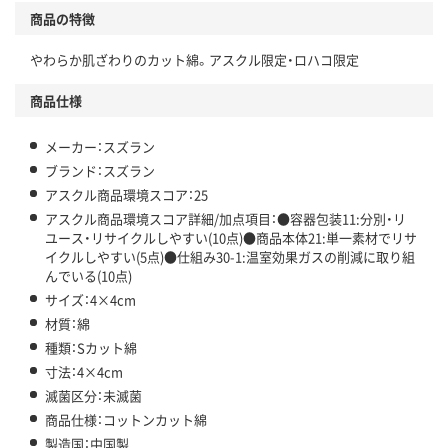
商品の特徴
温室効果ガスなどの削減
やわらか肌ざわりのカット綿。アスクル限定・ロハコ限定
この商品の環境配慮ポイントです。下記商品詳細「
アスクル商品環境スコア詳細／加点項目
」で確認できます。
商品仕様
メーカー：スズラン
ブランド：スズラン
アスクル商品環境スコア：25
アスクル商品環境スコア詳細/加点項目：●容器包装11:分別・リ
ユース・リサイクルしやすい(10点)●商品本体21:単一素材でリサ
イクルしやすい(5点)●仕組み30-1:温室効果ガスの削減に取り組
んでいる(10点)
サイズ：4×4cm
材質：綿
種類：Sカット綿
寸法：4×4cm
滅菌区分：未滅菌
商品仕様：コットンカット綿
製造国：中国製