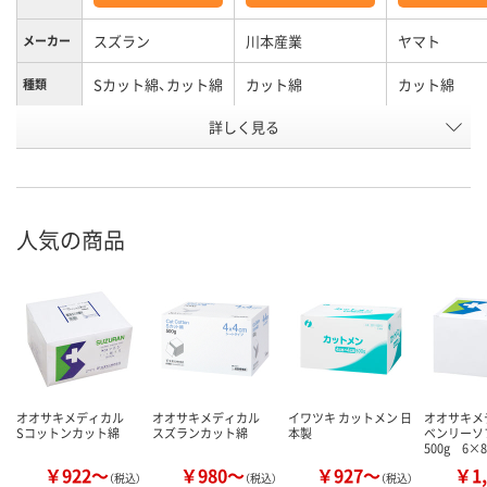
スズラン
川本産業
ヤマト
メーカー
Sカット綿、カット綿
カット綿
カット綿
種類
詳しく見る
未滅菌
未滅菌
滅菌
アスクル
商品環境
25
スコア
人気の商品
オオサキメディカル
オオサキメディカル
イワツキ カットメン 日
オオサキ
Sコットンカット綿
スズランカット綿
本製
ベンリーソ
500g 6×
￥922～
￥980～
￥927～
￥1,
（税込）
（税込）
（税込）