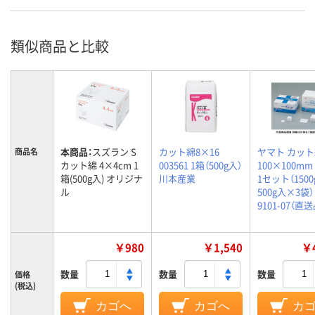
類似商品と比較
本商品：
スズラン S
カット綿8×16
ヤマト カッ
商品名
カット綿 4×4cm 1
003561 1箱（500g入）
100×100mm 
箱(500g入) オリジナ
川本産業
1セット（1500
ル
500g入×3袋） 
9101-07（直送
￥980
￥1,540
￥4
数量
数量
数量
価格
(税込)
カゴへ
カゴへ
カ