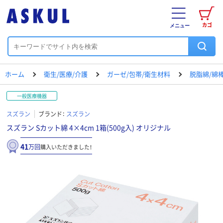
カゴ
メニュー
ホーム
衛生/医療/介護
ガーゼ/包帯/衛生材料
脱脂綿/綿
一般医療機器
スズラン
ブランド：
スズラン
スズラン Sカット綿 4×4cm 1箱(500g入) オリジナル
41
万回
購入いただきました！