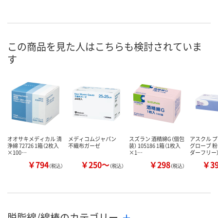
この商品を見た人はこちらも検討されていま
す
オオサキメディカル 清
メディコムジャパン
スズラン 酒精綿G（個包
アスクル 
浄綿 72726 1箱（2枚入
不織布ガーゼ
装） 105186 1箱（1枚入
グローブ 粉
×100…
×1…
ダーフリー
￥794
￥250～
￥298
￥3
（税込）
（税込）
（税込）
脱脂綿/綿棒のカテゴリー