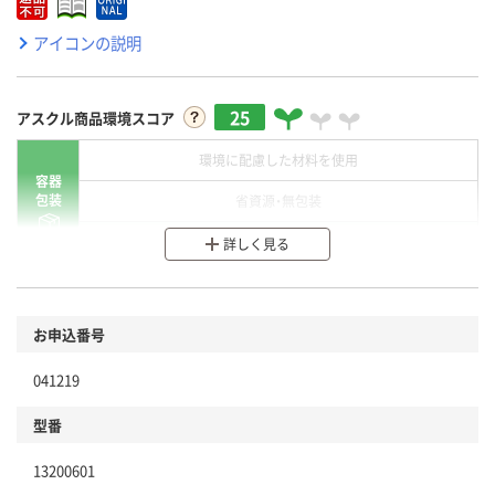
アイコンの説明
25
アスクル商品環境スコア
環境に配慮した材料を使用
容器
包装
省資源・無包装
分別・リサイクルしやすい設計
詳しく見る
環境に配慮した材料を使用
商品
お申込番号
本体
省資源・省エネ・節水
041219
分別・リサイクルしやすい設計
型番
独自の回収スキームがある
13200601
仕組
アスクルで資源循環している