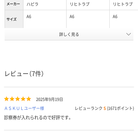
ハピラ
リヒトラブ
リヒトラブ
メーカー
A6
A6
A6
サイズ
詳しく見る
クリア(透明)系
クリア(透明)系
クリア(透明)
カラーグ
ループ
アスクル
商品環境
27
スコア
レビュー（7件）
2025年9月19日
ＡＳＫＵＬユーザー様
レビューランク
S
(1671ポイント)
診察券が入れられるので好評です。