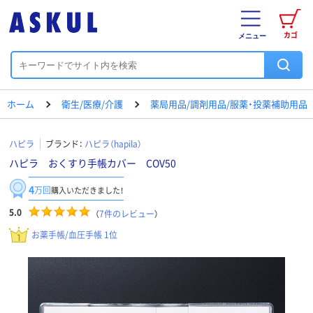
カゴ
メニュー
ホーム
衛生/医療/介護
薬局用品/調剤用品/服薬・投薬補助用品
ハピラ
ブランド：
ハピラ（hapila）
ハピラ おくすり手帳カバー COV50
4
万回
購入いただきました！
5.0
（
7
件のレビュー
）
お薬手帳/血圧手帳 1位