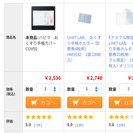
本商品：
ハピラ お
LIHIT LAB. おくす
【アスクル限定
商品名
くすり手帳カバー
り手帳ホルダー（診
LIHIT LAB
COV50
察券4枚用）
り手帳ホルダ
HM5532 1袋（20枚
察券10枚用）
入）
クル限定） 1袋
枚入） オリジ
￥2,536
￥2,748
￥2
数量
数量
数量
価格
(税込)
カゴへ
カゴへ
カ
評価
5.0
5.0
3.6
（
7件
）
（
1件
）
（
3件
）