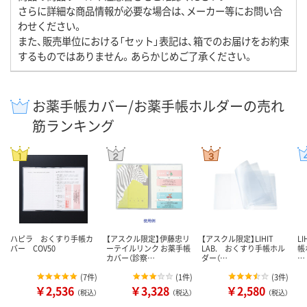
さらに詳細な商品情報が必要な場合は、メーカー等にお問い合
わせください。
また、販売単位における「セット」表記は、箱でのお届けをお約束
するものではありません。あらかじめご了承ください。
お薬手帳カバー/お薬手帳ホルダーの売れ
筋ランキング
ハピラ おくすり手帳カ
【アスクル限定】伊藤忠リ
【アスクル限定】LIHIT
L
バー COV50
ーテイルリンク お薬手帳
LAB. おくすり手帳ホル
帳
カバー（診察…
ダー（…
…
(
7件
)
(
1件
)
(
3件
)
￥2,536
￥3,328
￥2,580
（税込）
（税込）
（税込）