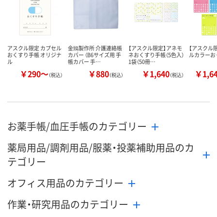
アスクル限定 カプセル
金鵄製作所 介護連絡帳
【アスクル限定】アネモ
【アスクル
おくすり手帳 オリジナ
カバー （B6サイズ用 手
ネおくすり手帳（5色入）
ルカラーお
ル
帳カバー 手…
1袋（50冊…
￥290～
￥880
￥1,640
￥1,6
（税込）
（税込）
（税込）
お薬手帳/血圧手帳のカテゴリー
薬局用品/調剤用品/服薬・投薬補助用品のカ
テゴリー
オフィス用品のカテゴリー
作業・研究用品のカテゴリー