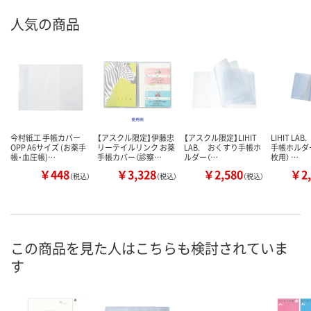
人気の商品
今村紙工 手帳カバー
【アスクル限定】伊藤忠
【アスクル限定】LIHIT
LIHIT LA
OPP A6サイズ (お薬手
リーテイルリンク お薬
LAB. おくすり手帳ホ
手帳ホルダ
帳・血圧帳)…
手帳カバー（診察…
ルダー（…
枚用） …
￥448
￥3,328
￥2,580
￥2,
（税込）
（税込）
（税込）
この商品を見た人はこちらも検討されていま
す