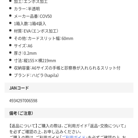
加工：エンボス加工
カラー：半透明
メーカー品番：COV50
1箱入数：1箱4袋入
材質：EVA（エンボス加工）
その他：カードスリット幅：60mm
サイズ：A6
厚さ：0.2mm
寸法：縦155×横219mm
収納容量：A6サイズの手帳と診察券が入れられるスリット付
ブランド：ハピラ（hapila）
JANコード
4934297006598
備考（ご注意）
【返品について】ご購入の際は、ご利用ガイド「返品・交換について」
を必ずご確認の上、お申し込みください。
ご購入の際は、ご利用ガイド「
ご利用ガイド
」を必ずご確認の上、お