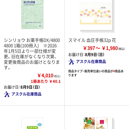
シンリョウ お薬手帳DX/4800
スマイル 血圧手帳32p 花
4800 1箱(100冊入) ※2026
￥397
￥1,980
年1月5日より一部仕様が変
お届け日：
8月9日（日）
更。旧在庫がなくなり次第、
アスクル在庫商品
変更後商品のお届けとなりま
す。
商品タイプ・販売単位違いの商品が
4
商品あ
￥4,010
ります
（税込）
1冊あたり ￥40.1
お届け日：
8月9日（日）
アスクル在庫商品