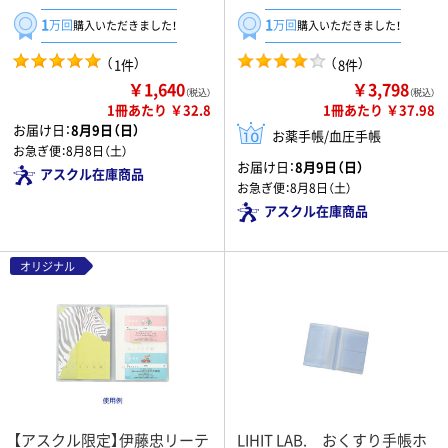
1
1
万回
万回
購入いただきました！
購入いただきました！
（
）
（
）
1件
8件
￥1,640
￥3,798
（税込）
（税込）
1冊あたり ￥32.8
1冊あたり ￥37.98
お届け日：
8月9日（日）
お薬手帳/血圧手帳
お急ぎ便：
8月8日（土）
お届け日：
8月9日（日）
アスクル在庫商品
お急ぎ便：
8月8日（土）
アスクル在庫商品
オリジナル
【アスクル限定】伊藤忠リーテ
LIHIT LAB. おくすり手帳ホ