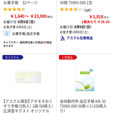
お薬手帳 32ページ
50冊 75905-000 1包
（
）
8件
￥1,640
￥23,900
￥1,918
（税込）
1冊あたり ￥38.36
お届け日：
8月9日（日）
お届け日：
8月9日（日）
お急ぎ便：
8月8日（土）
お急ぎ便：
8月8日（土）
お薬手帳/血圧手帳
アスクル在庫商品
キャラクター・販売単位違いの商品が
8
商品
あります
オリジナル
人気商品
【アスクル限定】アネモネおく
金鵄製作所 血圧手帳 KB-32
すり手帳（5色入） 1袋（50冊入）
75900-000 50冊×2（100冊入
広済堂ネクスト オリジナル
り）