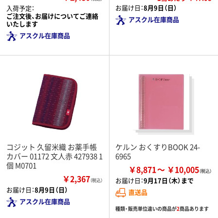
お届け日：
8月9日（日）
入荷予定：
ご注文後、お届けについてご連絡
アスクル在庫商品
いたします
アスクル在庫商品
コジット 久留米織 お薬手帳
ケルン おくすりBOOK 24-
カバー 01172 文人赤 427938 1
6965
個 M0701
￥8,871
￥10,005
￥2,367
お届け日：
9月17日（木）まで
（税込）
お届け日：
8月9日（日）
直送品
アスクル在庫商品
種類・販売単位違いの商品が
2
商品あります