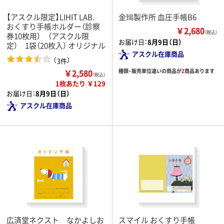
【アスクル限定】LIHIT LAB.
金鵄製作所 血圧手帳B6
おくすり手帳ホルダー（診察
￥2,680
（税込）
券10枚用） （アスクル限
お届け日：
8月9日（日）
定） 1袋（20枚入） オリジナル
アスクル在庫商品
（
）
3件
￥2,580
種類・販売単位違いの商品が
2
商品あります
（税込）
1枚あたり ￥129
お届け日：
8月9日（日）
アスクル在庫商品
広済堂ネクスト なかよしお
スマイル おくすり手帳