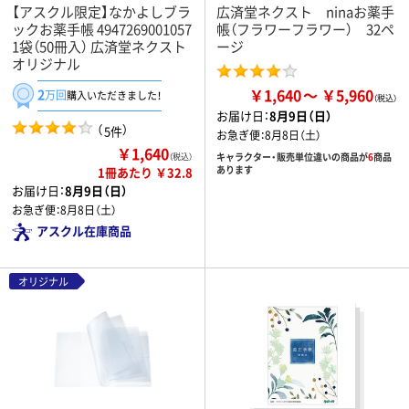
【アスクル限定】なかよしブラ
広済堂ネクスト ninaお薬手
ックお薬手帳 4947269001057
帳（フラワーフラワー） 32ペ
1袋（50冊入） 広済堂ネクスト
ージ
オリジナル
￥1,640
￥5,960
2
万回
購入いただきました！
お届け日：
8月9日（日）
（
）
5件
お急ぎ便：
8月8日（土）
￥1,640
キャラクター・販売単位違いの商品が
6
商品
（税込）
あります
1冊あたり ￥32.8
お届け日：
8月9日（日）
お急ぎ便：
8月8日（土）
アスクル在庫商品
オリジナル