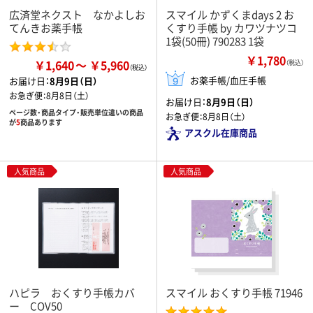
広済堂ネクスト なかよしお
スマイル かずくまdays 2 お
てんきお薬手帳
くすり手帳 by カワツナツコ
1袋(50冊) 790283 1袋
￥1,780
￥1,640
￥5,960
（税込）
お薬手帳/血圧手帳
お届け日：
8月9日（日）
お急ぎ便：
8月8日（土）
お届け日：
8月9日（日）
ページ数・商品タイプ・販売単位違いの商品
お急ぎ便：
8月8日（土）
が
5
商品あります
アスクル在庫商品
人気商品
人気商品
ハピラ おくすり手帳カバ
スマイル おくすり手帳 71946
ー COV50