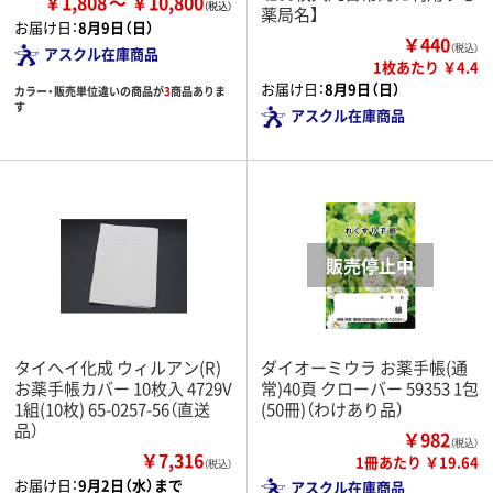
￥1,808
￥10,800
薬局名】
お届け日：
8月9日（日）
￥440
（税込）
アスクル在庫商品
1枚あたり ￥4.4
お届け日：
8月9日（日）
カラー・販売単位違いの商品が
3
商品ありま
す
アスクル在庫商品
タイヘイ化成 ウィルアン(R)
ダイオーミウラ お薬手帳(通
お薬手帳カバー 10枚入 4729V
常)40頁 クローバー 59353 1包
1組(10枚) 65-0257-56（直送
(50冊)（わけあり品）
品）
￥982
（税込）
￥7,316
1冊あたり ￥19.64
（税込）
お届け日：
9月2日（水）まで
アスクル在庫商品