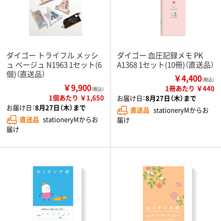
ダイゴー トライフル メッシ
ダイゴー 血圧記録メモ PK
ュ ベージュ N1963 1セット(6
A1368 1セット(10冊)（直送品）
個)（直送品）
￥4,400
（税込）
￥9,900
1冊あたり ￥440
（税込）
1個あたり ￥1,650
お届け日：
8月27日（木）まで
お届け日：
8月27日（木）まで
直送品
stationeryMからお
直送品
stationeryMからお
届け
届け