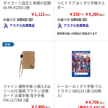
ダイゴー ◎血圧と体調の記録
リヒトラブ おくすり手帳ホル
A5 PK R2303 1冊
ダー
￥1,122
￥258
￥9,280
（税込）
お届け日：
8月9日（日）
お届け日：
8月9日（日）
アスクル在庫商品
アスクル在庫商品
販売単位違いの商品が
2
商品あります
新着
ファイン 通院手帳 小銭入れ&
トーヨー おくすり手帳 ウル
リール付 猫柄 ブラウン 診察
トラマン 080133 1束（100冊
カード お薬手帳 母子手帳
入）
FIN-1177BR 1個
￥4,708
（税込）
￥2,480
1冊あたり ￥47.08
（税込）