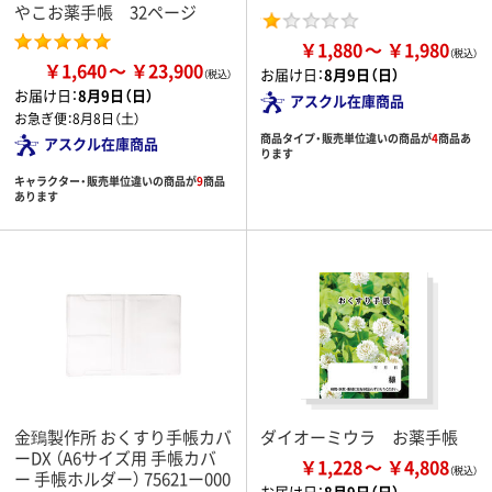
やこお薬手帳 32ページ
￥1,880
￥1,980
￥1,640
￥23,900
お届け日：
8月9日（日）
お届け日：
8月9日（日）
アスクル在庫商品
お急ぎ便：
8月8日（土）
商品タイプ・販売単位違いの商品が
4
商品あ
アスクル在庫商品
ります
キャラクター・販売単位違いの商品が
9
商品
あります
金鵄製作所 おくすり手帳カバ
ダイオーミウラ お薬手帳
ーDX （A6サイズ用 手帳カバ
￥1,228
￥4,808
ー 手帳ホルダー） 75621ー000
お届け日：
8月9日（日）