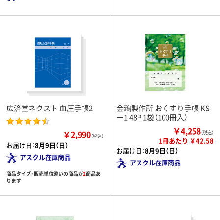
広済堂ネクスト 血圧手帳2
金鵄製作所 おくすり手帳 KS
ー1 48P 1袋（100冊入）
￥4,258
￥2,990
（税込）
（税込）
1冊あたり ￥42.58
お届け日：
8月9日（日）
お届け日：
8月9日（日）
アスクル在庫商品
アスクル在庫商品
商品タイプ・販売単位違いの商品が
2
商品あ
ります