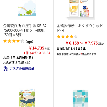
金鵄製作所 血圧手帳 KB-32
金鵄製作所 おくすり手帳Ｋ
75900-000-4 1セット400冊
Ｐ-４
（50冊×8袋）
（
）
8件
￥6,158
￥7,975
￥14,735
お届け日：
8月9日（日）
（税込）
1冊あたり ￥36.84
販売単位違いの商品が
2
商品あります
お届け日：
8月9日（日）
お急ぎ便：
8月8日（土）
アスクル在庫商品