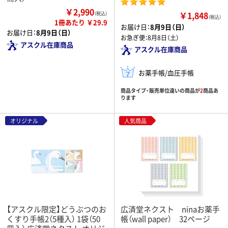
￥2,990
￥1,848
（税込）
（税込）
1冊あたり ￥29.9
お届け日：
8月9日（日）
お届け日：
8月9日（日）
お急ぎ便：
8月8日（土）
アスクル在庫商品
アスクル在庫商品
お薬手帳/血圧手帳
商品タイプ・販売単位違いの商品が
2
商品あ
ります
オリジナル
人気商品
【アスクル限定】どうぶつのお
広済堂ネクスト ninaお薬手
くすり手帳2（5種入） 1袋（50
帳（wall paper） 32ページ