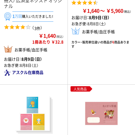
冊入） 広済堂ネクスト オリジ
ナル
￥1,640
￥5,960
1
万回
購入いただきました！
お届け日：
8月9日（日）
お急ぎ便：
8月8日（土）
（
）
3件
お薬手帳/血圧手帳
￥1,640
（税込）
1冊あたり ￥32.8
カラー・販売単位違いの商品が
6
商品ありま
す
お薬手帳/血圧手帳
お届け日：
8月9日（日）
お急ぎ便：
8月8日（土）
アスクル在庫商品
人気商品