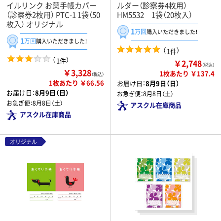
イルリンク お薬手帳カバー
ルダー（診察券4枚用）
（診察券2枚用） PTC-1 1袋（50
HM5532 1袋（20枚入）
枚入） オリジナル
1
万回
購入いただきました！
1
万回
購入いただきました！
（
）
1件
（
）
1件
￥2,748
（税込）
￥3,328
1枚あたり ￥137.4
（税込）
1枚あたり ￥66.56
お届け日：
8月9日（日）
お届け日：
8月9日（日）
お急ぎ便：
8月8日（土）
お急ぎ便：
8月8日（土）
アスクル在庫商品
アスクル在庫商品
オリジナル