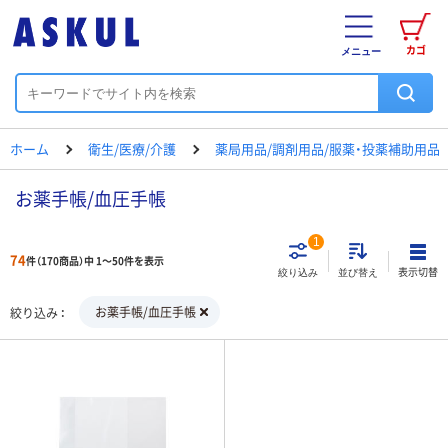
カゴ
メニュー
ホーム
衛生/医療/介護
薬局用品/調剤用品/服薬・投薬補助用品
お薬手帳/血圧手帳
1
74
件（170商品）中 1～50件を表示
表示切替
絞り込み
並び替え
お薬手帳/血圧手帳
絞り込み