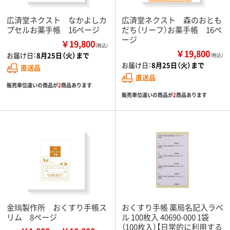
広済堂ネクスト なかよしカ
広済堂ネクスト 森のおとも
プセルお薬手帳 16ページ
だち（リーフ）お薬手帳 16ペ
ージ
￥19,800
（税込）
￥19,800
お届け日：
8月25日（火）まで
（税込）
お届け日：
8月25日（火）まで
直送品
直送品
販売単位違いの商品が
2
商品あります
販売単位違いの商品が
2
商品あります
金鵄製作所 おくすり手帳ス
おくすり手帳 薬局名記入ラベ
リム 8ページ
ル 100枚入 40690-000 1袋
（100枚入）【日常的に利用する