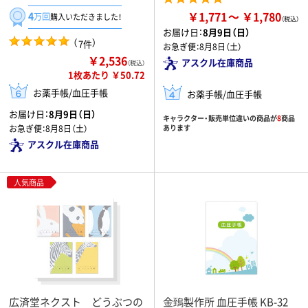
￥1,771
￥1,780
4
万回
購入いただきました！
お届け日：
8月9日（日）
（
）
7件
お急ぎ便：
8月8日（土）
￥2,536
アスクル在庫商品
（税込）
1枚あたり ￥50.72
お薬手帳/血圧手帳
お薬手帳/血圧手帳
お届け日：
8月9日（日）
キャラクター・販売単位違いの商品が
8
商品
お急ぎ便：
8月8日（土）
あります
アスクル在庫商品
人気商品
広済堂ネクスト どうぶつの
金鵄製作所 血圧手帳 KB-32