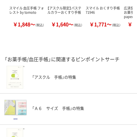
スマイル 血圧手帳 フォ
【アスクル限定】パステ
スマイル おくすり手帳
広済堂ネ
レスト by tomoto
ルカラーおくすり手帳
71946
お薬手帳（
paper）
￥1,848～
￥1,640～
￥1,771～
￥1
（税込）
（税込）
（税込）
「お薬手帳/血圧手帳」に関連するピンポイントサーチ
「アスクル 手帳」の特集
「Ａ６ サイズ 手帳」の特集