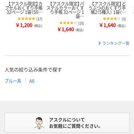
【アスクル限定】カ
【アスクル限定】パ
【アスクル限定】ど
プセルおくすり手帳
ステルカラーおくす
うぶつのおくすり手
32ページ 1袋（50…
り手帳 32ページ 1
帳2（5種入） 1袋（…
袋…
(
17
)
(
3
)
(
15
)
￥1,200
￥1,640
（税込）
（税込）
￥1,640
（税込）
ランキング一覧
人気の絞り込み条件で探す
ブルー系
A6
アスクルについて
お気軽にご質問ください。