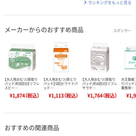
ランキングをもっと見る
メーカーからのおすすめ商品
スポンサー
【大人用おむつ/尿取り
【大人用おむつ/尿とり
【大人用おむつ/尿取り
大王製紙 
パッド/約8回分】リフレ
パッド】5回分 ワイドパ
パッド/約4回分】リフレ
りパッド
スピー…
ッド …
サラケ…
業務用…
¥1,874（税込）
¥1,113（税込）
¥1,764（税込）
¥1,
おすすめの関連商品