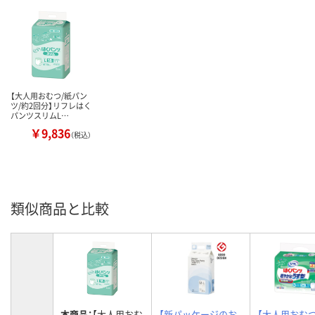
【大人用おむつ/紙パン
ツ/約2回分】リフレはく
パンツスリムL…
￥9,836
（税込）
類似商品と比較
本商品：
【大人用おむ
【新パッケージのお
【大人用おむつ