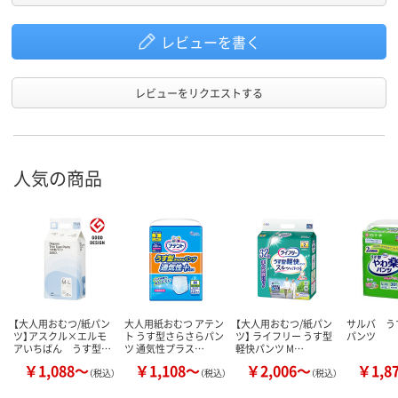
レビューを書く
レビューをリクエストする
人気の商品
【大人用おむつ/紙パン
大人用紙おむつ アテン
【大人用おむつ/紙パン
サルバ う
ツ】アスクル×エルモ
ト うす型さらさらパン
ツ】 ライフリー うす型
パンツ
アいちばん うす型…
ツ 通気性プラス…
軽快パンツ M…
￥1,088～
￥1,108～
￥2,006～
￥1,8
（税込）
（税込）
（税込）