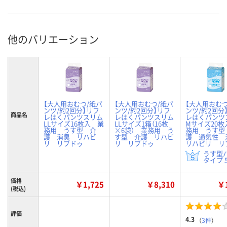
他のバリエーション
【大人用おむつ/紙パ
【大人用おむつ/紙パ
【大人用おむつ
ンツ/約2回分】リフ
ンツ/約2回分】リフ
ンツ/約2回分
商品名
レはくパンツスリム
レはくパンツスリム
レはくパンツ
LLサイズ16枚入 業
LLサイズ1箱（16枚
Mサイズ20枚
務用 うす型 介
×6袋） 業務用 う
務用 うす型
護 消臭 リハビ
す型 介護 リハビ
護 通気性
リ リブドゥ
リ リブドゥ
リハビリ リ
うす型
タイプ 5
価格
￥1,725
￥8,310
￥1
(税込)
評価
4.3
（
3件
）