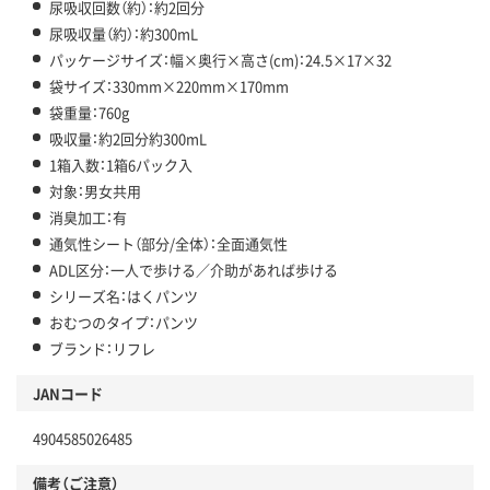
尿吸収回数（約）：約2回分
尿吸収量（約）：約300mL
パッケージサイズ：幅×奥行×高さ(cm)：24.5×17×32
袋サイズ：330mm×220mm×170mm
袋重量：760g
吸収量：約2回分約300mL
1箱入数：1箱6パック入
対象：男女共用
消臭加工：有
通気性シート（部分/全体）：全面通気性
ADL区分：一人で歩ける／介助があれば歩ける
シリーズ名：はくパンツ
おむつのタイプ：パンツ
ブランド：リフレ
JANコード
4904585026485
備考（ご注意）