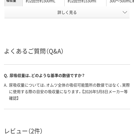
約2回分約300mL
約2回分約330ml
300～500mL
吸収量
おむつの
詳しく見る
パンツ
パンツ
パンツ
タイプ
男女共用
男女共用
対象
アスクル
商品環境
45
スコア
よくあるご質問（Q&A）
Q.
尿吸収量は、どのような基準の数値ですか？
A.
尿吸収量については、オムツ全体の吸収可能箇所の数値ではなく、実際
に使用する際の目安の吸収量になります。【2026年5月8日メーカー等
確認】
レビュー（2件）