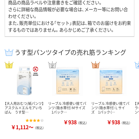
商品の商品ラベルや注意書きをご確認ください。
さらに詳細な商品情報が必要な場合は、メーカー等にお問い合
わせください。
また、販売単位における「セット」表記は、箱でのお届けをお約束
するものではありません。あらかじめご了承ください。
うす型パンツタイプの売れ筋ランキング
【大人用おむつ/紙パンツ】
リーブル 冷感使い捨てパ
リーブル 冷感使い捨てパ
【
アスクル×エルモアいち
ンツ（吸水帯付）Ｍサイズ
ンツ（吸水帯付）Ｌサイ
ラ
ばん うす型…
1パック…
ズ 1パック（…
ン
￥938
￥938
（税込）
（税込）
￥1,112～
（税込）