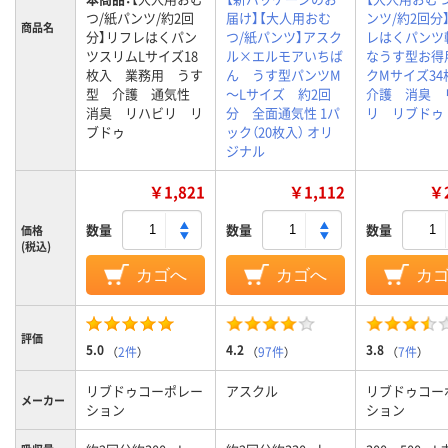
つ/紙パンツ/約2回
届け】【大人用おむ
ンツ/約2回分
商品名
分】リフレはくパン
つ/紙パンツ】アスク
レはくパンツ
ツスリムLサイズ18
ル×エルモアいちば
なうす型お得
枚入 業務用 うす
ん うす型パンツM
クMサイズ3
型 介護 通気性
～Lサイズ 約2回
介護 消臭 
消臭 リハビリ リ
分 全面通気性 1パ
リ リブドゥ
ブドゥ
ック（20枚入） オリ
ジナル
￥1,821
￥1,112
￥2
数量
数量
数量
価格
(税込)
カゴへ
カゴへ
カ
評価
5.0
4.2
3.8
（
2件
）
（
97件
）
（
7件
）
リブドゥコーポレー
アスクル
リブドゥコー
メーカー
ション
ション