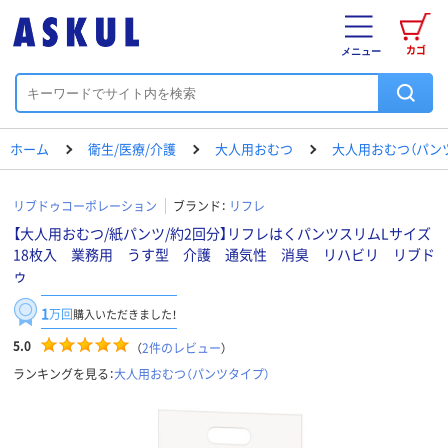
カゴ
メニュー
ホーム
衛生/医療/介護
大人用おむつ
大人用おむつ（パン
リブドゥコーポレーション
ブランド：
リフレ
【大人用おむつ/紙パンツ/約2回分】リフレはくパンツスリムLサイズ
18枚入 業務用 うす型 介護 通気性 消臭 リハビリ リブド
ゥ
1
万回
購入いただきました！
5.0
（
2
件のレビュー
）
ランキングを見る：
大人用おむつ（パンツタイプ）