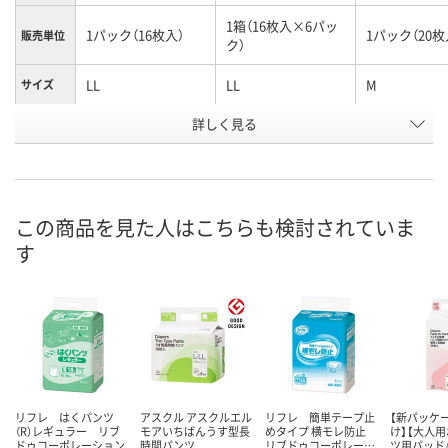
1箱（16枚入×6パッ
1パック（16枚入）
1パック（20枚
販売単位
ク）
LL
LL
M
サイズ
お申込番
詳しく見る
9720030
5374611
049271
号
4点
入荷待ち
あり
在庫
ご注文後、お届けに
この商品を見た人はこちらも検討されていま
8月13日（木）
ついてご連絡いたし
8月12日（水）
お届け日
す
ます
数量
数量
数量
カゴへ
カゴへ
カ
リフレ はくパンツ
アスクル アスクルエル
リフレ 簡単テープ止
【新パッケ
（R）レギュラー リブ
モアいちばんうす型長
めタイプ 横モレ防止
け】【大人用
ドゥコーポレーション
時間パンツ
リブドゥコーポレー…
ツ用パッド/