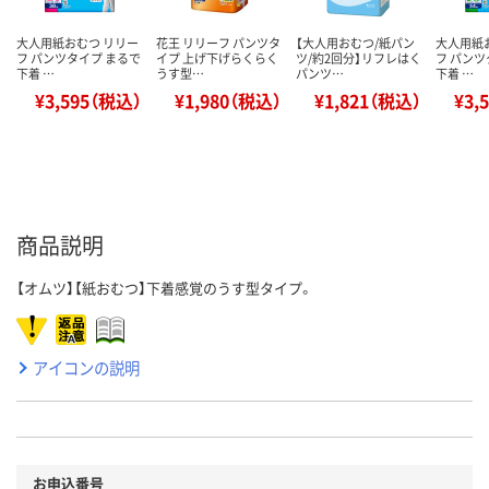
大人用紙おむつ リリー
花王 リリーフ パンツタ
【大人用おむつ/紙パン
大人用紙
フ パンツタイプ まるで
イプ 上げ下げらくらく
ツ/約2回分】リフレはく
フ パンツ
下着 …
うす型…
パンツ…
下着 …
¥3,595（税込）
¥1,980（税込）
¥1,821（税込）
¥3,
商品説明
【オムツ】【紙おむつ】下着感覚のうす型タイプ。
アイコンの説明
お申込番号