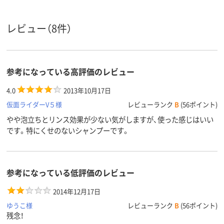
容量タイ
大容量
大容量
プ
レビュー（8件）
4L
320ml
内容量
参考になっている高評価のレビュー
4.0
2013年10月17日
仮面ライダーV５様
レビューランク
B
(56ポイント)
やや泡立ちとリンス効果が少ない気がしますが、使った感じはいい
です。特にくせのないシャンプーです。
参考になっている低評価のレビュー
2014年12月17日
ゆうこ様
レビューランク
B
(56ポイント)
残念！