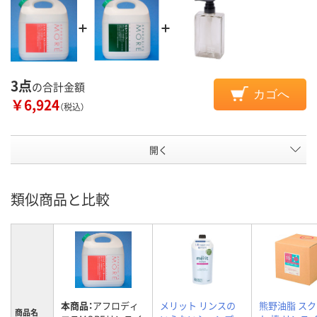
3点
の合計金額
カゴへ
￥6,924
（税込）
開く
類似商品と比較
本商品：
アフロディ
メリット リンスの
熊野油脂 ス
商品名