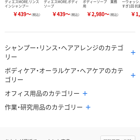
ディエスMORE.リンス
ディエスMORE.ボディ
ボディーソープ 業務
ーウォッシ
インシャンプー
ソープ
用
すぎ1回 抗
￥439～
￥439～
￥2,980～
￥1,
（税込）
（税込）
（税込）
シャンプー・リンス・ヘアアレンジのカテゴ
リー
ボディケア・オーラルケア・ヘアケアのカテ
ゴリー
オフィス用品のカテゴリー
作業・研究用品のカテゴリー