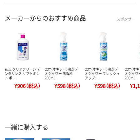
メーカーからのおすすめ商品
スポンサー
花王 クリアクリーン デ
OXY（オキシー）冷却デ
OXY（オキシー）冷却デ
OXY（オ
ンタリンス ソフトミン
オシャワー 無香料
オシャワー フレッシュ
オシャワ
ト ポ…
200m…
アップ…
200m…
¥906（税込）
¥598（税込）
¥598（税込）
¥1,
一緒に購入する