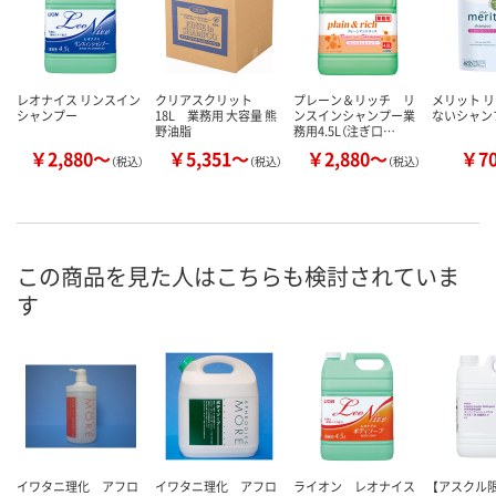
レオナイス リンスイン
クリアスクリット
プレーン＆リッチ リ
メリット 
シャンプー
18L 業務用 大容量 熊
ンスインシャンプー業
ないシャン
野油脂
務用4.5L（注ぎ口…
￥2,880～
￥5,351～
￥2,880～
￥7
（税込）
（税込）
（税込）
この商品を見た人はこちらも検討されていま
す
イワタニ理化 アフロ
イワタニ理化 アフロ
ライオン レオナイス
【アスクル