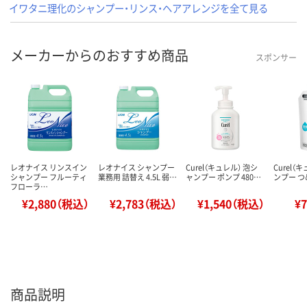
イワタニ理化のシャンプー・リンス・ヘアアレンジを全て見る
メーカーからのおすすめ商品
スポンサー
レオナイス リンスイン
レオナイス シャンプー
Curel（キュレル） 泡シ
Curel（
シャンプー フルーティ
業務用 詰替え 4.5L 弱…
ャンプー ポンプ 480…
ンプー つ
フローラ…
¥2,880（税込）
¥2,783（税込）
¥1,540（税込）
¥
商品説明