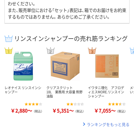
わせください。
また、販売単位における「セット」表記は、箱でのお届けをお約束
するものではありません。あらかじめご了承ください。
リンスインシャンプーの売れ筋ランキング
レオナイス リンスインシ
クリアスクリット
イワタニ理化 アフロデ
メ
ャンプー
18L 業務用 大容量 熊野
ィエスMORE.リンスイン
い
油脂
シャンプー
￥2,880～
￥5,351～
￥7,055～
（税込）
（税込）
（税込）
ランキングをもっと見る