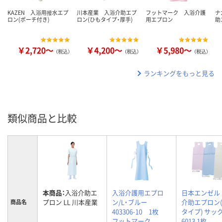
KAZEN 入浴用撥水エプ
川本産業 入浴介助エプ
フットマーク 入浴介護
ナ
ロン(ポーチ付き)
ロン(ひもタイプ・厚手)
用エプロン
助
￥2,720～
￥4,200～
￥5,980～
（税込）
（税込）
（税込）
ランキングをもっと見る
類似商品と比較
本商品：
入浴介助エ
入浴介護用エプロ
日本エンゼル
プロン LL 川本産業
ン/L・ブルー
介助エプロン
商品名
403306-10 1枚
タイプ) サック
フットマーク
6013 1枚