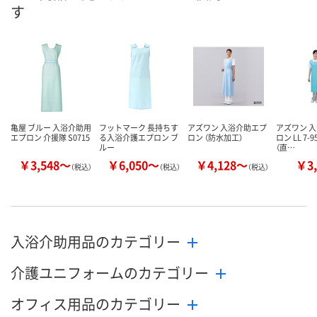
す
亀屋 ブルー 入浴介助用
フットマーク 長持ちす
アズワン 入浴介助エプ
アズワン 
エプロン 介援隊 S0715
る入浴介護エプロン ブ
ロン （防水加工）
ロン LL 7-9
ルー
（直…
￥3,548～
￥6,050～
￥4,128～
￥3,
（税込）
（税込）
（税込）
入浴介助用品のカテゴリー
介護ユニフォームのカテゴリー
オフィス用品のカテゴリー