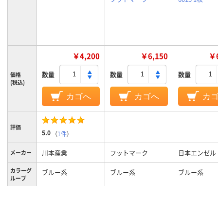
￥4,200
￥6,150
￥6
数量
数量
数量
価格
(税込)
カゴへ
カゴへ
カ
評価
5.0
（
1件
）
川本産業
フットマーク
日本エンゼル
メーカー
カラーグ
ブルー系
ブルー系
ブルー系
ループ
LL
L
M
サイズ