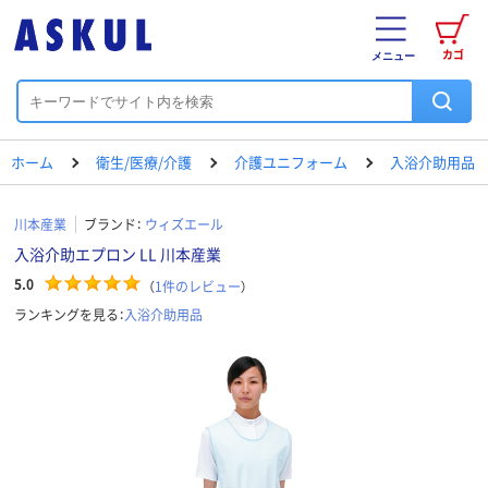
カゴ
メニュー
ホーム
衛生/医療/介護
介護ユニフォーム
入浴介助用品
川本産業
ブランド：
ウィズエール
入浴介助エプロン LL 川本産業
5.0
（
1
件のレビュー
）
ランキングを見る：
入浴介助用品