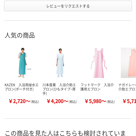
レビューをリクエストする
人気の商品
KAZEN 入浴用撥水エ
川本産業 入浴介助エ
フットマーク 入浴介
ナガイレー
プロン(ポーチ付き)
プロン(ひもタイプ・厚
護用エプロン
介助エプロ
手)
￥2,720～
￥4,200～
￥5,980～
￥5,7
（税込）
（税込）
（税込）
この商品を見た人はこちらも検討されていま