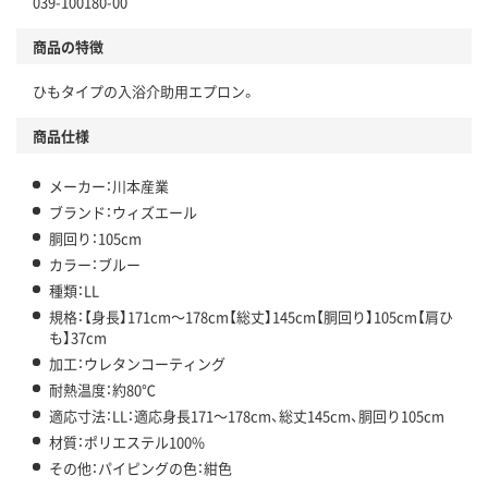
039-100180-00
商品の特徴
ひもタイプの入浴介助用エプロン。
商品仕様
メーカー：川本産業
ブランド：ウィズエール
胴回り：105cm
カラー：ブルー
種類：LL
規格：【身長】171cm～178cm【総丈】145cm【胴回り】105cm【肩ひ
も】37cm
加工：ウレタンコーティング
耐熱温度：約80℃
適応寸法：LL：適応身長171～178cm、総丈145cm、胴回り105cm
材質：ポリエステル100%
その他：パイピングの色：紺色