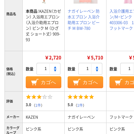
本商品：
KAZEN（カゼ
ナガイレーベン 防
入浴介護用エ
商品名
ン） 入浴用エプロン
水エプロン 入浴介
ン/M・ピン
（入浴介助用エプロ
助用エプロン ピー
403306-03
ン） ピンク M （ひざ
チ M BW-780
フットマーク
丈 ショート丈） 909-
93
￥2,720
￥5,710
￥5
数量
数量
数量
価格
(税込)
カゴへ
カゴへ
カ
評価
3.0
5.0
（
1件
）
（
1件
）
KAZEN
ナガイレーベン
フットマーク
メーカー
カラーグ
ピンク系
ピンク系
ピンク系
ループ