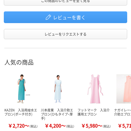
この商品のレビューを全て見る
レビューを書く
レビューをリクエストする
人気の商品
KAZEN 入浴用撥水エ
川本産業 入浴介助エ
フットマーク 入浴介
ナガイレー
プロン(ポーチ付き)
プロン(ひもタイプ・厚
護用エプロン
介助エプロ
手)
￥2,720～
￥4,200～
￥5,980～
￥5,7
（税込）
（税込）
（税込）