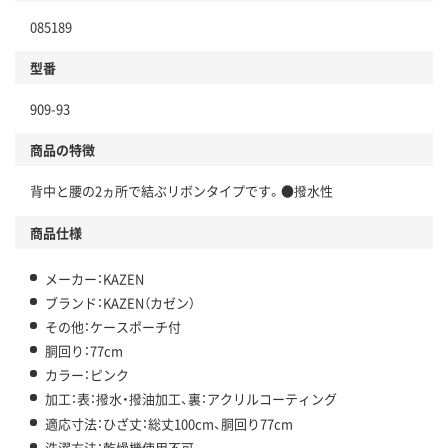
085189
型番
909-93
商品の特徴
背中と腰の2ヵ所で結ぶリボンタイプです。●撥水性
商品仕様
メーカー：KAZEN
ブランド：KAZEN（カゼン）
その他：ケースポーチ付
胴回り：77cm
カラー：ピンク
加工：表：撥水・撥油加工、裏：アクリルコーティング
適応寸法：ひざ丈：総丈100cm、胴回り77cm
洗濯方法：乾燥機使用不可