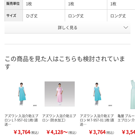
1枚
1枚
1枚
販売単位
ひざ丈
ロング丈
ロング丈
サイズ
詳しく見る
グリーン
グリーン
ピンク
カラー
お申込番
085204
085213
085198
号
あり
あり
あり
在庫
この商品を見た人はこちらも検討されていま
す
8月7日（金）
8月7日（金）
8月7日（金）
お届け日
数量
数量
数量
カゴへ
カゴへ
カ
アズワン 入浴介助エプ
アズワン 入浴介助エプ
アズワン 入浴介助エプ
亀屋 ブルー
ロン L 7-957-02 1枚（直
ロン （防水加工）
ロン M 7-957-01 1枚（直
エプロン 介援
送…
送…
￥3,764
￥4,128～
￥3,764
￥3,5
（税込）
（税込）
（税込）