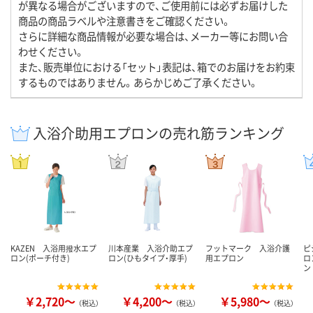
が異なる場合がございますので、ご使用前には必ずお届けした
商品の商品ラベルや注意書きをご確認ください。
さらに詳細な商品情報が必要な場合は、メーカー等にお問い合
わせください。
また、販売単位における「セット」表記は、箱でのお届けをお約束
するものではありません。あらかじめご了承ください。
入浴介助用エプロンの売れ筋ランキング
KAZEN 入浴用撥水エプ
川本産業 入浴介助エプ
フットマーク 入浴介護
ピ
ロン(ポーチ付き)
ロン(ひもタイプ・厚手)
用エプロン
ロ
ン
￥2,720～
￥4,200～
￥5,980～
（税込）
（税込）
（税込）