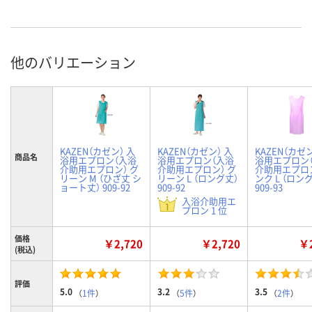
他のバリエーション
KAZEN（カゼン） 入
KAZEN（カゼン） 入
KAZEN（カゼン
商品名
浴用エプロン（入浴
浴用エプロン（入浴
浴用エプロン
介助用エプロン） グ
介助用エプロン） グ
介助用エプロン
リーン M （ひざ丈 シ
リーン L （ロング丈）
ンク L （ロン
ョート丈） 909-92
909-92
909-93
入浴介助用エ
プロン 1 位
価格
￥2,720
￥2,720
￥2
(税込)
評価
5.0
3.2
3.5
（
1件
）
（
5件
）
（
2件
）