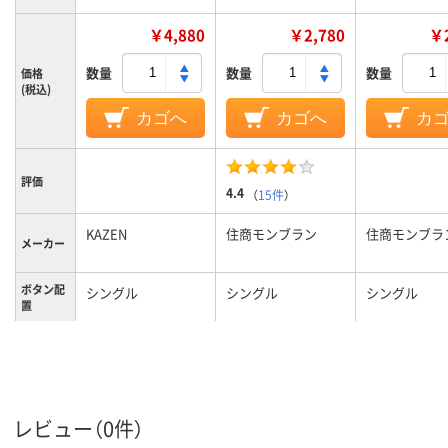
￥4,880
￥2,780
￥2
数量
数量
数量
価格
(税込)
カゴへ
カゴへ
カ
評価
4.4
（
15件
）
KAZEN
住商モンブラン
住商モンブラ
メーカー
ボタン配
シングル
シングル
シングル
置
カラーグ
ブルー系
ホワイト系
ホワイト系
ループ
LL
M
L
サイズ
レビュー（0件）
レディス
レディス
レディス
対象