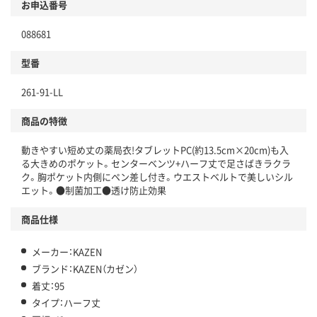
お申込番号
088681
型番
261-91-LL
商品の特徴
動きやすい短め丈の薬局衣!タブレットPC(約13.5cm×20cm)も入
る大きめのポケット。センターベンツ+ハーフ丈で足さばきラクラ
ク。胸ポケット内側にペン差し付き。ウエストベルトで美しいシル
エット。●制菌加工●透け防止効果
商品仕様
メーカー：KAZEN
ブランド：KAZEN（カゼン）
着丈：95
タイプ：ハーフ丈