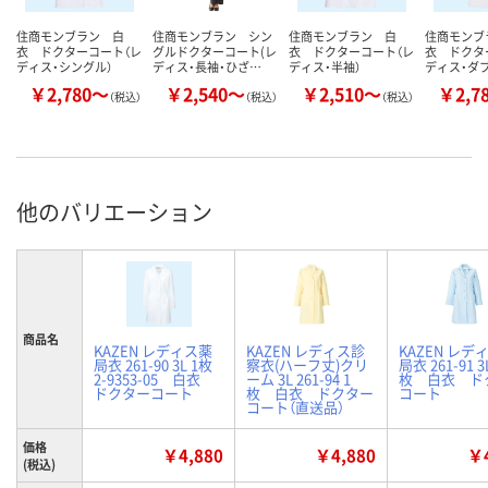
住商モンブラン 白
住商モンブラン シン
住商モンブラン 白
住商モンブ
衣 ドクターコート（レ
グルドクターコート(レ
衣 ドクターコート（レ
衣 ドクタ
ディス・シングル）
ディス・長袖・ひざ…
ディス・半袖）
ディス・ダブ
￥2,780～
￥2,540～
￥2,510～
￥2,7
（税込）
（税込）
（税込）
他のバリエーション
商品名
KAZEN レディス薬
KAZEN レディス診
KAZEN レデ
局衣 261-90 3L 1枚
察衣(ハーフ丈)クリ
局衣 261-91 3
2-9353-05 白衣
ーム 3L 261-94 1
枚 白衣 ド
ドクターコート
枚 白衣 ドクター
コート
コート（直送品）
価格
￥4,880
￥4,880
￥4
(税込)