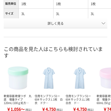
1枚
1枚
1枚
販売単位
3L
3L
3L
サイズ
詳しく見る
オフホワイト
クリーム
サックスブル
カラー
お申込番
1119094
N421205
1119085
号
8点
あり
在庫
この商品を見た人はこちらも検討されていま
す
8月11日（火）
8月11日（火）
お届け日
数量
数量
在庫切れです
（次回入荷日未定）
カゴへ
カ
軟膏容器 軟膏ツボ 丸
住商モンブラン 51ー
住商モンブラン 51ー
軟膏容器 
底 増量タイプ
604 サックス L 1枚 白
604 サックス LL 1枚
底 増量タ
120mL（100ｇ処方…
衣 ドク…
白衣 ド…
60mL（5
￥1,056～
￥4,750
￥4,750
￥7
（税込）
（税込）
（税込）