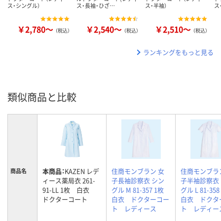
ス・シングル）
ス・長袖・ひざ…
ス・半袖）
ス
￥2,780～
￥2,540～
￥2,510～
（税込）
（税込）
（税込）
ランキングをもっと見る
類似商品と比較
本商品：
KAZEN レデ
住商モンブラン 女
住商モンブラ
商品名
ィース薬局衣 261-
子長袖診察衣 シン
子半袖診察衣
91-LL 1枚 白衣
グル M 81-357 1枚
グル L 81-3
ドクターコート
白衣 ドクターコー
白衣 ドクタ
ト レディース
ト レディー