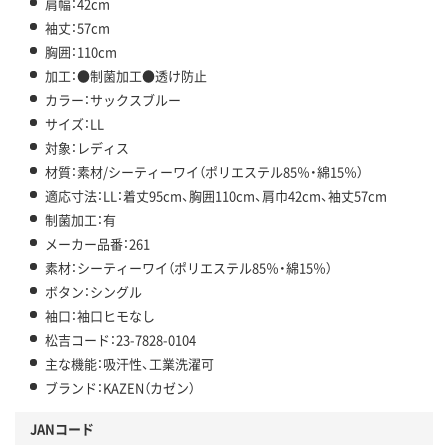
肩幅：42cm
袖丈：57cm
胸囲：110cm
加工：●制菌加工●透け防止
カラー：サックスブルー
サイズ：LL
対象：レディス
材質：素材/シーティーワイ（ポリエステル85％・綿15％）
適応寸法：LL：着丈95cm、胸囲110cm、肩巾42cm、袖丈57cm
制菌加工：有
メーカー品番：261
素材：シーティーワイ（ポリエステル85％・綿15％）
ボタン：シングル
袖口：袖口ヒモなし
松吉コード：23-7828-0104
主な機能：吸汗性、工業洗濯可
ブランド：KAZEN（カゼン）
JANコード