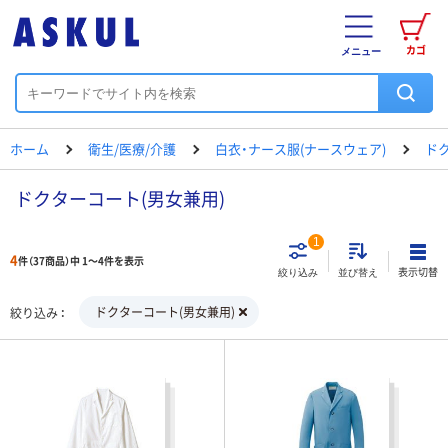
カゴ
メニュー
ホーム
衛生/医療/介護
白衣・ナース服(ナースウェア)
ド
ドクターコート(男女兼用)
1
4
件（37商品）中 1～4件を表示
表示切替
絞り込み
並び替え
ドクターコート(男女兼用)
絞り込み