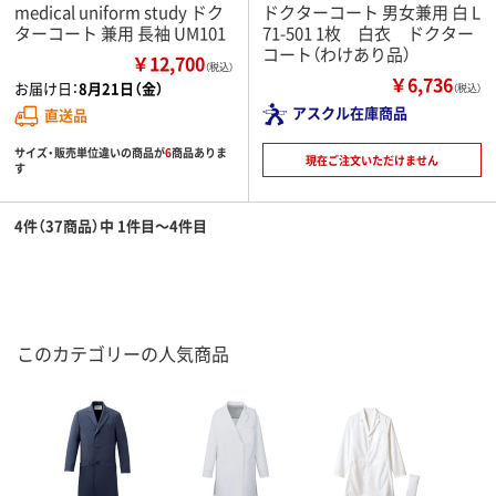
medical uniform study ドク
ドクターコート 男女兼用 白 L
ターコート 兼用 長袖 UM101
71-501 1枚 白衣 ドクター
コート（わけあり品）
￥12,700
（税込）
￥6,736
お届け日：
8月21日（金）
（税込）
アスクル在庫商品
直送品
サイズ・販売単位違いの商品が
6
商品ありま
現在ご注文いただけません
す
4件（37商品）中 1件目～4件目
このカテゴリーの人気商品