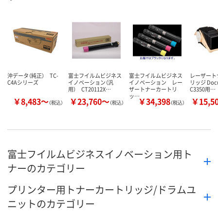
数量
数量
数量
カゴへ
カゴへ
カ
沖データ（純正） TC-
富士フイルムビジネス
富士フイルムビジネス
レーザート
C4Aシリーズ
イノベーション（汎
イノベーション レー
リッジ Docu
用） CT20112X…
ザートナーカートリ
C3350用…
ッ…
￥8,483～
￥23,760～
￥34,398
￥15,5
（税込）
（税込）
（税込）
富士フイルムビジネスイノベーション用ト
ナーのカテゴリー
プリンター用トナーカートリッジ/ドラムユ
ニットのカテゴリー