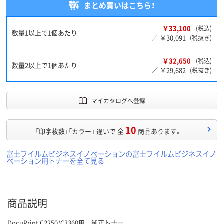
まとめ買いはこちら！
￥33,100
(税込)
数量1以上で1個あたり
￥30,091
／
(税抜き)
￥32,650
(税込)
数量2以上で1個あたり
￥29,682
／
(税抜き)
マイカタログへ登録
10
「印字枚数」「カラー」 違いで 全
商品あります。
富士フイルムビジネスイノベーションの富士フイルムビジネスイノ
ベーション用トナーを全て見る
商品説明
DocuPrint C2250/C3360用 純正トナー