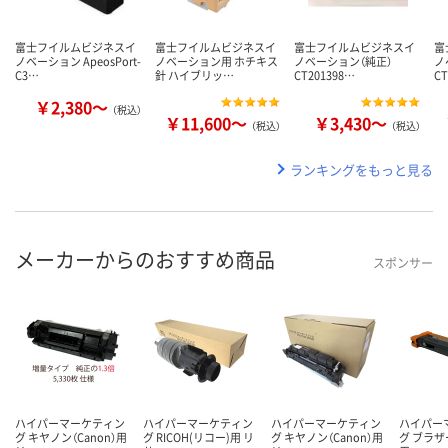
富士フイルムビジネスイ
富士フイルムビジネスイ
富士フイルムビジネスイ
富
ノベーション ApeosPort-
ノベーション用 ホチキス
ノベーション（純正）
ノ
C3…
針 ハイブリッ…
CT201398…
CT
￥2,380～
（税込）
￥11,600～
￥3,430～
（税込）
（税込）
ランキングをもっと見る
メーカーからのおすすめ商品
スポンサー
ハイパーマーケティン
ハイパーマーケティン
ハイパーマーケティン
ハイパー
グ キヤノン（Canon）用
グ RICOH(リコー)用 リ
グ キヤノン（Canon）用
グ ブラザー