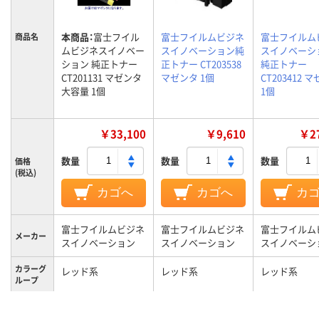
本商品：
富士フイル
富士フイルムビジネ
富士フイルム
商品名
ムビジネスイノベー
スイノベーション純
スイノベーシ
ション 純正トナー
正トナー CT203538
純正トナー
CT201131 マゼンタ
マゼンタ 1個
CT203412 
大容量 1個
1個
￥33,100
￥9,610
￥27
数量
数量
数量
価格
(税込)
カゴへ
カゴへ
カ
富士フイルムビジネ
富士フイルムビジネ
富士フイルム
メーカー
スイノベーション
スイノベーション
スイノベーシ
カラーグ
レッド系
レッド系
レッド系
ループ
富士フイルムビジネ
富士フイルムビジネ
富士フイルム
対応メー
カー