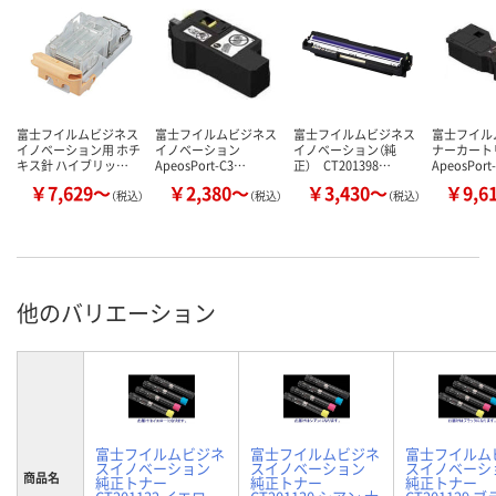
富士フイルムビジネス
富士フイルムビジネス
富士フイルムビジネス
富士フイル
イノベーション用 ホチ
イノベーション
イノベーション（純
ナーカー
キス針 ハイブリッ…
ApeosPort-C3…
正） CT201398…
ApeosPort
￥7,629～
￥2,380～
￥3,430～
￥9,6
（税込）
（税込）
（税込）
他のバリエーション
富士フイルムビジネ
富士フイルムビジネ
富士フイルム
スイノベーション
スイノベーション
スイノベーシ
商品名
純正トナー
純正トナー
純正トナー