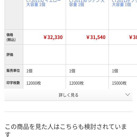
CT201132 イエロー
CT201130 シアン 大
CT201129 
大容量 1個
容量 1個
大容量 1個
価格
￥32,330
￥31,540
￥38
(税込)
評価
1個
1個
1個
販売単位
12000枚
12000枚
15000枚
印字枚数
詳しく見る
イエロー
シアン
ブラック
カラー
お申込番
1017611
1017595
1017586
号
2点
2点
2点
在庫
この商品を見た人はこちらも検討されていま
す
8月9日（日）
8月9日（日）
8月9日（日）
お届け日