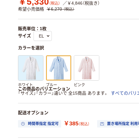
￥5,330
／￥4,846（税抜き）
（税込）
希望小売価格
￥6,270
（税込）
販売単位：1枚
サイズ
カラーを選択
ホワイト
ブルー
ピンク
この商品のバリエーション
「サイズ」「カラー」違いで 全15商品 あります。
すべてのバリ
配送オプション
￥385
時間帯指定 指定可
置き場所指定 利用
（税込）