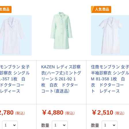
気商品
人気商品
モンブラン 女子
KAZEN レディス診察
住商モンブラン 女
診察衣 シングル
衣(ハーフ丈)ミントグ
半袖診察衣 シング
1-357 1枚 白
リーン S 261-92 1
M 81-358 1枚 白
ドクターコー
枚 白衣 ドクター
衣 ドクターコー
レディース
コート（直送品）
ト レディース
,780
￥4,880
￥2,510
（税込）
（税込）
（税込）
数量
数量