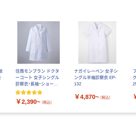
ま
住商モンブラン ドクタ
ナガイレーベン 女子シ
モ
ーコート 女子シングル
ングル半袖診察衣 EP-
ル
診察衣・長袖・ショート
132
2
丈 81-581・582・583・
￥4,870~
タ
584・585
（税込）
￥2,390~
（税込）