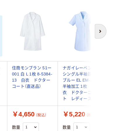
次へ
子
住商モンブラン 51ー
ナガイレーベン 女子
住商モン
ル
001 白 L 1枚 8-5384-
シングル半袖診察衣
063 サ
13 白衣 ドクター
ブルー EL EM-3035
白衣 ド
コート（直送品）
半袖加工 1枚 白
ト（直送品
衣 ドクターコー
ト レディース
￥4,650
￥5,220
￥5,5
（税込）
（税込）
数量
数量
数量