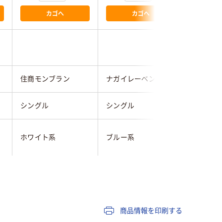
カゴへ
カゴへ
住商モンブラン
ナガイレーベン
住商モン
シングル
シングル
シングル
ホワイト系
ブルー系
ブルー系
L
EL
L
レディス
レディス
レディス
商品情報を印刷する