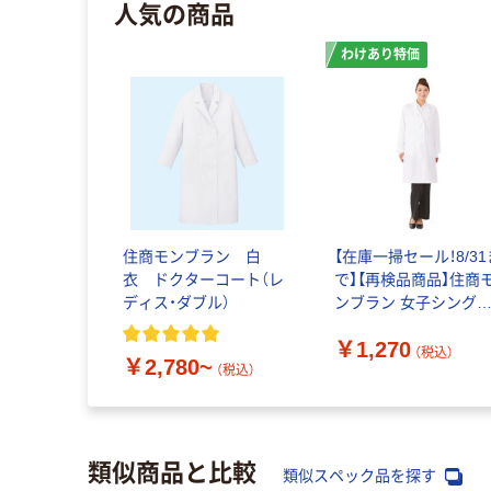
人気の商品
わけあり特価
住商モンブラン 白
【在庫一掃セール！8/31
衣 ドクターコート（レ
で】【再検品商品】住商
ディス・ダブル）
ンブラン 女子シング
診察衣 長袖 白 M 81-
￥1,270
481 1枚 白衣 ドク
（税込）
￥2,780~
ーコート（わけあり品）
（税込）
類似商品と比較
類似スペック品を探す