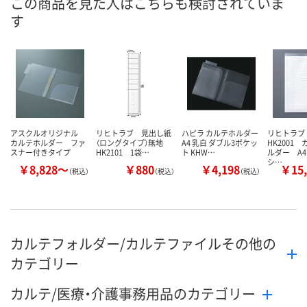
この商品を見た人はこちらも検討されていま
す
アスクルオリジナル
リヒトラブ 見出し紙
ハピラ カルテホルダー
リヒトラ
カルテホルダー ファ
（ロングタイプ）無地
A4 乳白 ダブル3ポケッ
HK2001
スナー付きタイプ
HK2101 1袋…
ト KHW…
ルダー A
シ…
￥8,828～
￥880
￥4,198
￥15,
（税込）
（税込）
（税込）
カルテフォルダー/カルテファイルその他の
カテゴリー
カルテ/医療・介護事務用品のカテゴリー