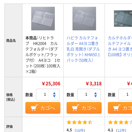
本商品：
リヒトラ
ハピラ カルテフォ
カルテホルダ
商品名
ブ HK2004 カル
ルダー A4ヨコ置き
ルテファイル
テフォルダー（ダブ
乳白 見開き（ダブル
き A4 ヨコ置
ルポケット/フラッ
ポケット） KHW50 1
【100枚】 オ
プ付） A4ヨコ 1セ
パック（50枚入）
ット（200枚：100枚入
×2箱）
￥25,306
￥3,318
￥4
数量
数量
数量
価格
(税込)
カゴへ
カゴへ
カ
評価
4.5
4.1
（
16件
）
（
12件
）