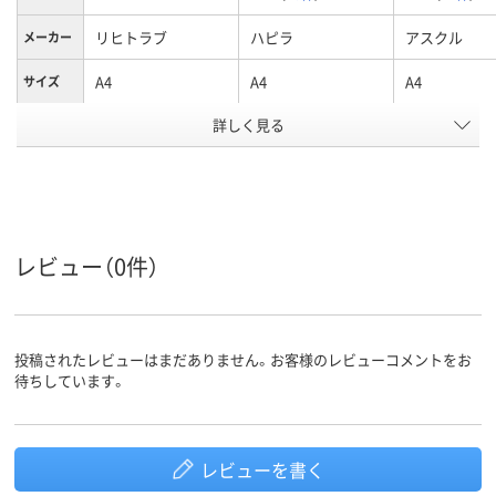
リヒトラブ
ハピラ
アスクル
メーカー
A4
A4
A4
サイズ
詳しく見る
ヨコ置き
ヨコ置き
ヨコ置き
置き方
ホワイト系
ホワイト系
カラーグ
ループ
0.2mm
0.2mm
0.2mm
シート厚
レビュー（0件）
アスクル
商品環境
25
25
スコア
投稿されたレビューはまだありません。お客様のレビューコメントをお
待ちしています。
レビューを書く