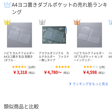
A4ヨコ置きダブルポケットの売れ筋ランキ
ング
ハピラ カルテフォルダー
アスクルオリジナル カ
ハピラ カルテフォルダー
ハ
A4ヨコ置き 乳白 見開き
ルテホルダー ファスナ
（ダブルポケット センタ
A
（ダブル…
ー無しタイプ
ーインデック…
(
16件
)
(
1件
)
￥3,318
￥4,780～
￥4,598
（税込）
（税込）
（税込）
ランキングをもっと見る
類似商品と比較