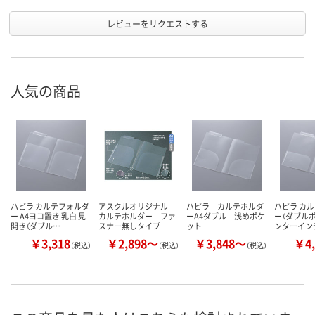
レビューをリクエストする
人気の商品
ハピラ カルテフォルダ
アスクルオリジナル
ハピラ カルテホルダ
ハピラ カ
ー A4ヨコ置き 乳白 見
カルテホルダー ファ
ーA4ダブル 浅めポケ
ー（ダブルポ
開き（ダブル…
スナー無しタイプ
ット
ンターイン
￥3,318
￥2,898～
￥3,848～
￥4,
（税込）
（税込）
（税込）