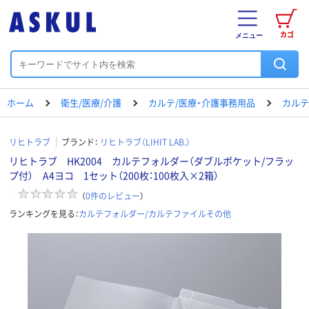
カゴ
メニュー
ホーム
衛生/医療/介護
カルテ/医療・介護事務用品
カルテ
リヒトラブ
ブランド：
リヒトラブ（LIHIT LAB.）
リヒトラブ HK2004 カルテフォルダー（ダブルポケット/フラッ
プ付） A4ヨコ 1セット（200枚：100枚入×2箱）
（
0
件のレビュー
）
ランキングを見る：
カルテフォルダー/カルテファイルその他