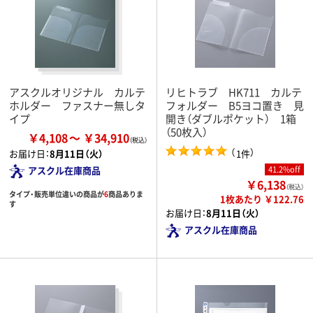
アスクルオリジナル カルテ
リヒトラブ HK711 カルテ
ホルダー ファスナー無しタ
フォルダー B5ヨコ置き 見
イプ
開き（ダブルポケット） 1箱
（50枚入）
￥4,108
￥34,910
（
）
1件
お届け日：
8月11日（火）
41.2%off
アスクル在庫商品
￥6,138
（税込）
タイプ・販売単位違いの商品が
6
商品ありま
1枚あたり ￥122.76
す
お届け日：
8月11日（火）
アスクル在庫商品