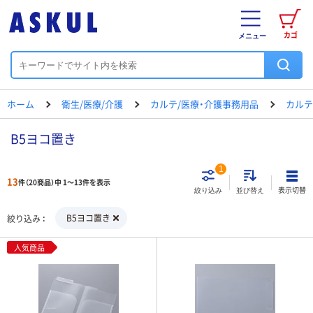
カゴ
メニュー
ホーム
衛生/医療/介護
カルテ/医療・介護事務用品
カルテ
B5ヨコ置き
1
13
件（20商品）中 1～13件を表示
表示切替
絞り込み
並び替え
B5ヨコ置き
絞り込み
人気商品