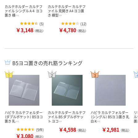
カルテホルダー カルテフ
カルテホルダー カルテフ
ァイル シングル A４ ヨコ
ァイル 見開き A4 ヨコ置
置き 横…
き 横型…
(
5
)
(
12
)
￥3,148
￥4,780
（税込）
（税込）
B5ヨコ置きの売れ筋ランキング
ハピラ カルテフォルダー
カルテホルダー カルテフ
ハピラ カルテフォルダー
リ
（ダブルポケット） B5ヨコ
ァイル B5 ダブルポケッ
（シングル） B5ヨコ置き 乳
ル
置き 乳…
ト ヨコ…
白 K…
置
￥4,598
￥2,981
(
5件
)
（税込）
（税込）
￥3,080
（税込）