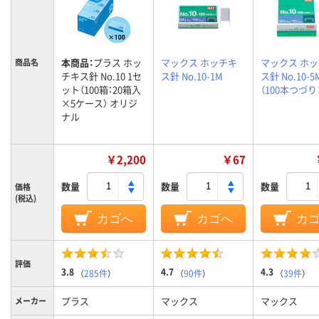
本商品：
プラス ホッ
マックス ホッチキ
マックス ホ
商品名
チキス針 No.10 1セ
ス針 No.10-1M
ス針 No.10-5
ット（100箱：20箱入
（100本つづり
×5ケース） オリジ
ナル
￥2,200
￥67
数量
数量
数量
価格
(税込)
カゴへ
カゴへ
カ
評価
3.8
4.7
4.3
（
285件
）
（
90件
）
（
39件
）
プラス
マックス
マックス
メーカー