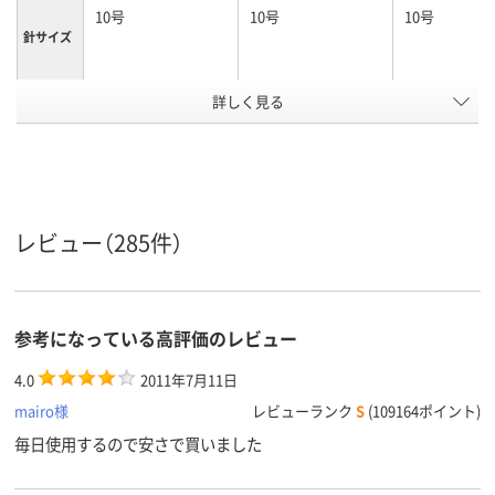
10号
10号
10号
針サイズ
カラーグ
詳しく見る
シルバー系
シルバー系
ループ
アスクル
商品環境
35
35
35
スコア
レビュー（285件）
参考になっている高評価のレビュー
4.0
2011年7月11日
mairo様
レビューランク
S
(109164ポイント)
毎日使用するので安さで買いました