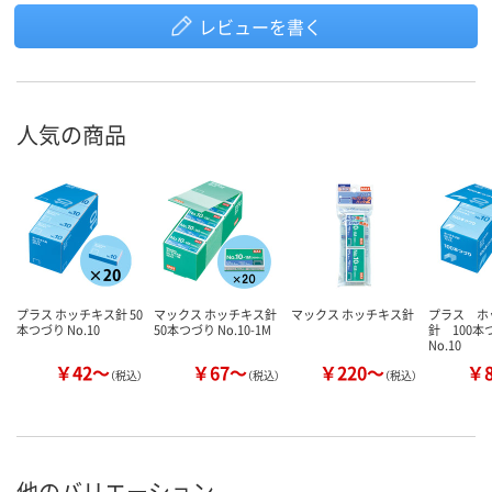
レビューを書く
人気の商品
プラス ホッチキス針 50
マックス ホッチキス針
マックス ホッチキス針
プラス ホ
本つづり No.10
50本つづり No.10-1M
針 100
No.10
￥42～
￥67～
￥220～
￥
（税込）
（税込）
（税込）
他のバリエーション