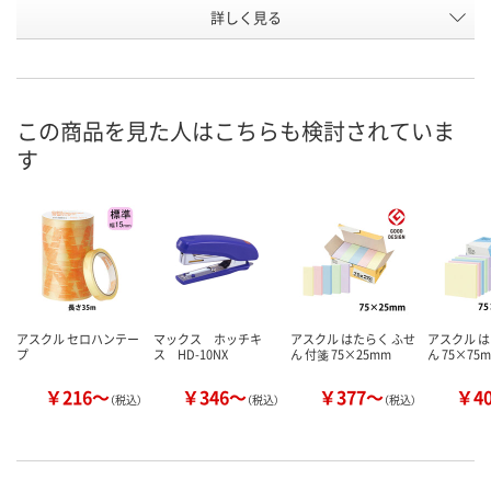
お申込番
詳しく見る
627295
1178863
627301
号
あり
あり
あり
在庫
8月8日（土）
8月8日（土）
8月8日（土）
お届け日
この商品を見た人はこちらも検討されていま
す
数量
数量
数量
カゴへ
カゴへ
カ
アスクル セロハンテー
マックス ホッチキ
アスクル はたらく ふせ
アスクル は
プ
ス HD-10NX
ん 付箋 75×25mm
ん 75×75
￥216～
￥346～
￥377～
￥4
（税込）
（税込）
（税込）