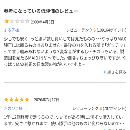
参考になっている低評価のレビュー
2009年4月3日
まる子様
レビューランク
S
(109164ポイント)
少しでも安く！っと思い試し買いしては見たものの・・・やっぱりMAX
純正には勝るものはありません。最後の力を入れる所で「ガッチッ」
って言う噛みあわないような？変な音がするし～チカラもいる。製
造国を見たらMAID IN VI～でした。値段はちょっぴり高いですが、や
っぱりMAX純正の日本製の物がいいですよ…
続きを見る
2026年7月17日
きのぴこ様
レビューランク
S
(707ポイント)
1年に2個程度で足りるので、ついでがある時に1個ずつ購入してい
ます。安さに惹かれます。使い勝手は他のものと変わらないので満
足しています。