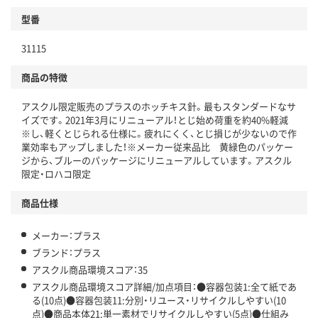
型番
独自の回収スキームがある
31115
仕組
アスクルで資源循環している
商品の特徴
温室効果ガスなどの削減
アスクル限定販売のプラスのホッチキス針。最もスタンダードなサ
この商品の環境配慮ポイントです。下記商品詳細「
イズです。2021年3月にリニューアル！とじ始め荷重を約40%軽減
アスクル商品環境スコア詳細／加点項目
」で確認できます。
※し、軽くとじられる仕様に。疲れにくく、とじ損じが少ないので作
業効率もアップしました！※メーカー従来品比 黄緑色のパッケー
ジから、ブルーのパッケージにリニューアルしています。アスクル
限定・ロハコ限定
商品仕様
メーカー：プラス
ブランド：プラス
アスクル商品環境スコア：35
アスクル商品環境スコア詳細/加点項目：●容器包装1:全て紙であ
る(10点)●容器包装11:分別・リユース・リサイクルしやすい(10
点)●商品本体21:単一素材でリサイクルしやすい(5点)●仕組み