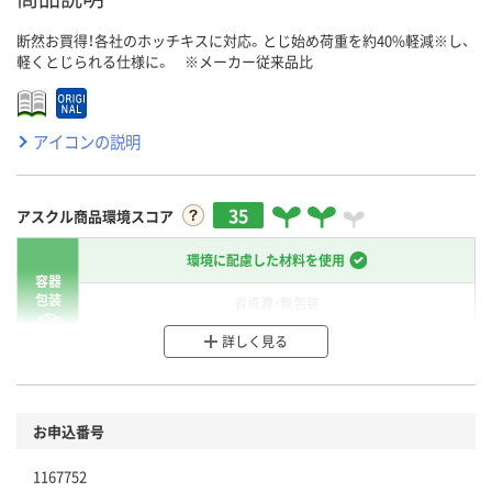
断然お買得！各社のホッチキスに対応。とじ始め荷重を約40%軽減※し、
軽くとじられる仕様に。 ※メーカー従来品比
アイコンの説明
35
アスクル商品環境スコア
環境に配慮した材料を使用
容器
包装
省資源・無包装
詳しく見る
分別・リサイクルしやすい設計
環境に配慮した材料を使用
商品
お申込番号
本体
省資源・省エネ・節水
1167752
分別・リサイクルしやすい設計