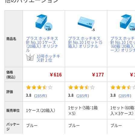
プラス ホッチキス
プラス ホッチキス
プラス ホッ
商品名
針 No.10 1ケース
針 No.10 1セット（5
針 No.10 1
（20箱入） オリジナ
箱入） オリジナル
（60箱：20箱
ル
ース） オリジ
10号ホッチキ
ス針 2 位
価格
￥616
￥177
￥1
(税込)
評価
3.8
3.8
3.8
（
285件
）
（
285件
）
（
285件
）
1セット（5箱：1箱
1セット（60箱
1ケース（20箱入）
販売単位
×5）
入×3ケース）
パッケー
ブルー
ブルー
ブルー
ジ