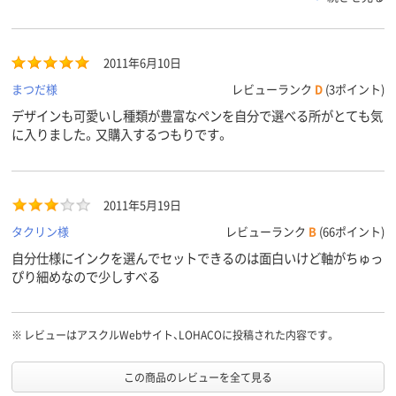
止めなどはありません。ただ、先端が透明なので選択したペン色が
分かり易いです。本体の塗装（ピンク色の部分）は割とすぐにハゲて
ちょっと見た目が残念な事になります…。
2011年6月10日
まつだ様
レビューランク
D
(3ポイント)
デザインも可愛いし種類が豊富なペンを自分で選べる所がとても気
に入りました。又購入するつもりです。
2011年5月19日
タクリン様
レビューランク
B
(66ポイント)
自分仕様にインクを選んでセットできるのは面白いけど軸がちゅっ
ぴり細めなので少しすべる
※
レビューはアスクルWebサイト、LOHACOに投稿された内容です。
この商品のレビューを全て見る