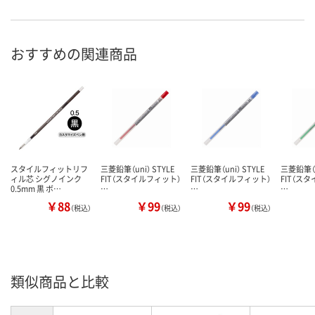
おすすめの関連商品
スタイルフィットリフ
三菱鉛筆（uni） STYLE
三菱鉛筆（uni） STYLE
三菱鉛筆（un
ィル芯 シグノインク
FIT（スタイルフィット）
FIT（スタイルフィット）
FIT（ス
0.5mm 黒 ボ…
…
…
…
￥88
￥99
￥99
（税込）
（税込）
（税込）
類似商品と比較