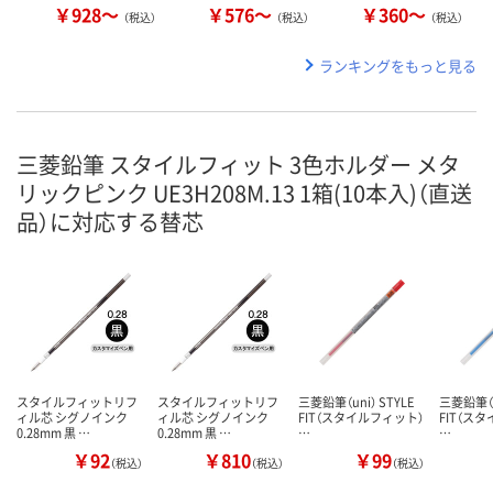
￥928～
￥576～
￥360～
（税込）
（税込）
（税込）
ランキングをもっと見る
三菱鉛筆 スタイルフィット 3色ホルダー メタ
リックピンク UE3H208M.13 1箱(10本入)（直送
品）に対応する替芯
スタイルフィットリフ
スタイルフィットリフ
三菱鉛筆（uni） STYLE
三菱鉛筆（un
ィル芯 シグノインク
ィル芯 シグノインク
FIT（スタイルフィット）
FIT（ス
0.28mm 黒 …
0.28mm 黒 …
…
…
￥92
￥810
￥99
（税込）
（税込）
（税込）