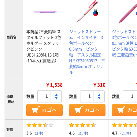
本商品：
三菱鉛筆 ス
ジェットストリー
ジェットスト
タイルフィット 3色
ム インサイド 3
3色ボールペ
商品名
ホルダー メタリッ
色ボールペン
0.5mm 油性
クピンク
0.5mm ピンク
ピンク軸 SXE3
UE3H208M.13 1箱
軸 アスクル限定
05 三菱鉛筆u
(10本入)（直送品）
H.SXE34050513 三
菱鉛筆uni オリジナ
ル
￥1,538
￥310
数量
数量
数量
価格
(税込)
カゴへ
カゴへ
カ
評価
3.6
4.6
4.7
（
3件
）
（
31件
）
（
21件
）