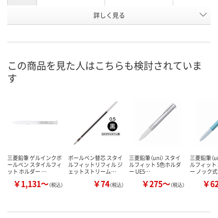
お申込番
詳しく見る
P730491
1188270
P730516
号
直送品
直送品
直送品
在庫
8月25日（火）まで
8月25日（火）まで
8月25日（火）
お届け日
この商品を見た人はこちらも検討されていま
す
数量
数量
数量
カゴへ
カゴへ
カ
三菱鉛筆 ゲルインクボ
ボールペン替芯 スタイ
三菱鉛筆（uni） スタイ
三菱鉛筆（un
ールペン スタイルフィ
ルフィットリフィル ジ
ルフィット 5色ホルダ
ルフィット
ット ホルダー …
ェットストリーム…
ー UE5…
ー ノック式
￥1,131～
￥74
￥275～
￥6
（税込）
（税込）
（税込）