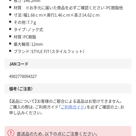
長さ：146.2mm
材質 ※お手元に届いた商品を必ずご確認ください：PC樹脂他
寸法：幅1.66ｃｍ×奥行1.46ｃｍ×高さ14.62ｃｍ
その他：7.7ｇ
タイプ：ノック式
材質：PC樹脂
最大軸径：12mm
ブランド：STYLE FIT（スタイルフィット）
JANコード
4902778094327
備考（ご注意）
【返品について】お客様のご都合による返品はお受けできません。
ご購入の際は、ご利用ガイド「
ご利用ガイド
」を必ずご確認の上、お
申し込みください。
直送品のため、以下の点にご注意ください。