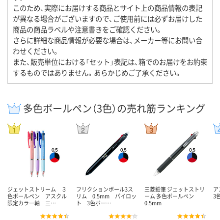
このため、実際にお届けする商品とサイト上の商品情報の表記
が異なる場合がございますので、ご使用前には必ずお届けした
商品の商品ラベルや注意書きをご確認ください。
さらに詳細な商品情報が必要な場合は、メーカー等にお問い合
わせください。
また、販売単位における「セット」表記は、箱でのお届けをお約束
するものではありません。あらかじめご了承ください。
多色ボールペン（3色）の売れ筋ランキング
ジェットストリーム ３
フリクションボール3ス
三菱鉛筆 ジェットストリ
ア
色ボールペン アスクル
リム 0.5mm パイロッ
ーム 多色ボールペン
3
限定カラー軸 三…
ト 3色ボー…
0.5mm