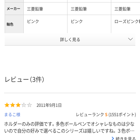
三菱鉛筆
三菱鉛筆
三菱鉛筆
メーカー
ピンク
ピンク
ローズピンク
軸色
詳しく見る
ピンク系
ピンク系
ブラック系、
カラーグ
ループ
系、レッド系
アスクル
商品環境
85
スコア
レビュー（3件）
2011年9月1日
まるこ様
レビューランク
S
(1551ポイント)
ホルダーのみの評価です。多色ボールペンでオシャレなものは少な
いので自分の好みで選べるこのシリーズは嬉しいですね。３色ボー
ルペンですので太さ的には握り易いですが指先が当たる部分に滑り
続きを見る