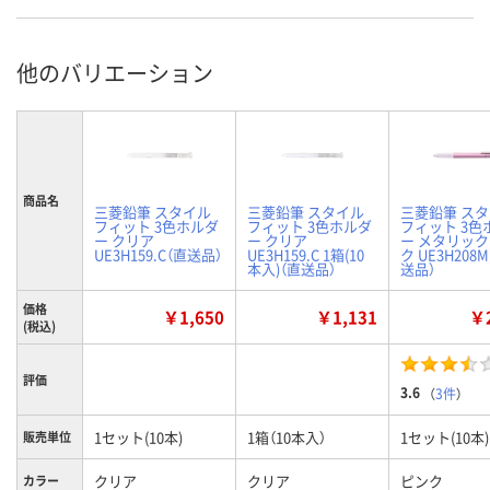
他のバリエーション
商品名
三菱鉛筆 スタイル
三菱鉛筆 スタイル
三菱鉛筆 ス
フィット 3色ホルダ
フィット 3色ホルダ
フィット 3色
ー クリア
ー クリア
ー メタリッ
UE3H159.C（直送品）
UE3H159.C 1箱(10
ク UE3H208M
本入)（直送品）
送品）
価格
￥1,650
￥1,131
￥2
(税込)
評価
3.6
（
3件
）
1セット(10本)
1箱（10本入）
1セット(10本)
販売単位
クリア
クリア
ピンク
カラー