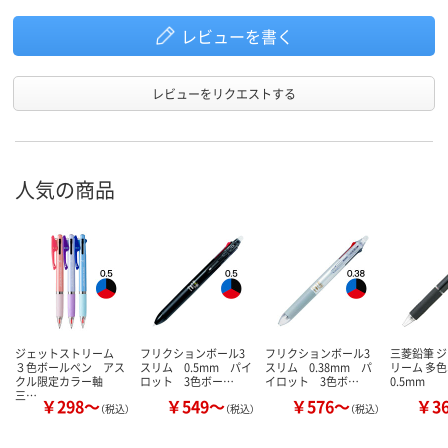
レビューを書く
レビューをリクエストする
人気の商品
ジェットストリーム
フリクションボール3
フリクションボール3
三菱鉛筆 
３色ボールペン アス
スリム 0.5mm パイ
スリム 0.38mm パ
リーム 多
クル限定カラー軸
ロット 3色ボー…
イロット 3色ボ…
0.5mm
三…
￥298～
￥549～
￥576～
￥3
（税込）
（税込）
（税込）