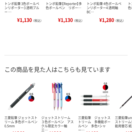
トンボ鉛筆 3色ボールペ
トンボ鉛筆【Reporter】多
トンボ鉛筆 4色ボールペ
ト
ンリポーター3 透明ブル
色ボールペン リポー…
ンリポーター4 透明軸
色
ー …
BC…
¥1,130
¥1,130
¥1,280
（税込）
（税込）
（税込）
この商品を見た人はこちらも見ています
三菱鉛筆 ジェットスト
ジェットストリーム
三菱鉛筆 ジェットス
三菱鉛筆un
リーム 多色ボールペン
３色ボールペン アス
トリーム 多機能ボー
ストリーム
0.5mm
クル限定カラー軸
ルペン 多色+シャ
能用替芯 
三…
ー…