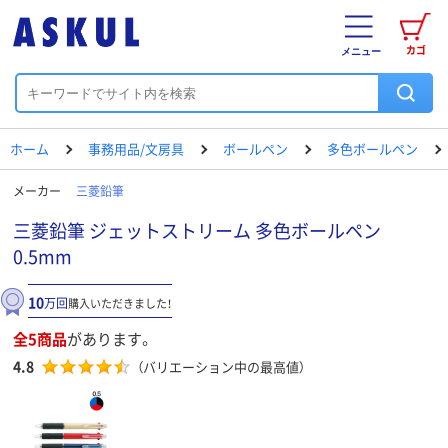
カゴ
メニュー
ホーム
事務用品/文房具
ボールペン
多色ボールペン
メーカー
三菱鉛筆
三菱鉛筆 ジェットストリーム 多色ボールペン
0.5mm
10
万回
購入いただきました！
全5商品
があります。
4.8
（バリエーション中の最高値）