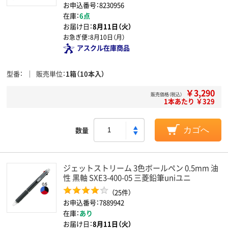
お申込番号：8230956
在庫：
6点
お届け日：
8月11日（火）
お急ぎ便：
8月10日（月）
アスクル在庫商品
型番
販売単位
1箱（10本入）
￥3,290
販売価格（税込）
1本あたり ￥329
数量
カゴへ
ジェットストリーム 3色ボールペン 0.5mm 油
性 黒軸 SXE3-400-05 三菱鉛筆uniユニ
（25件）
お申込番号：7889942
在庫：
あり
お届け日：
8月11日（火）