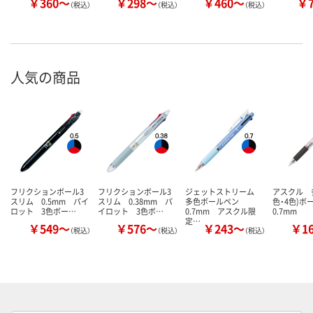
￥360～
￥298～
￥460～
￥
（税込）
（税込）
（税込）
人気の商品
フリクションボール3
フリクションボール3
ジェットストリーム
アスクル 多
スリム 0.5mm パイ
スリム 0.38mm パ
多色ボールペン
色・4色)
ロット 3色ボー…
イロット 3色ボ…
0.7mm アスクル限
0.7mm
定…
￥549～
￥576～
￥243～
￥1
（税込）
（税込）
（税込）