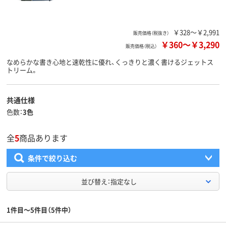
￥328～￥2,991
販売価格（税抜き）
￥360
～
￥3,290
販売価格（税込）
なめらかな書き心地と速乾性に優れ、くっきりと濃く書けるジェットス
トリーム。
共通仕様
色数
3色
全
5
商品あります
条件で絞り込む
並び替え：指定なし
1件目～5件目（5件中）