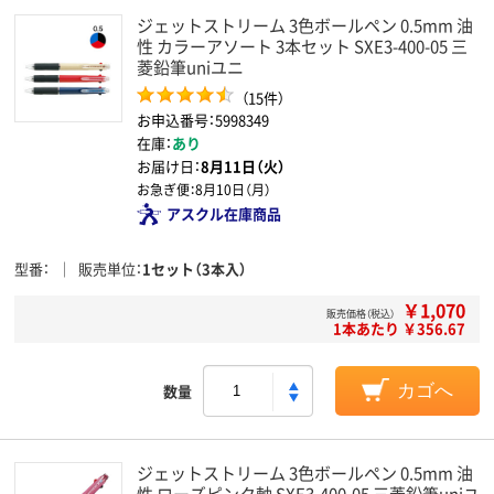
ジェットストリーム 3色ボールペン 0.5mm 油
性 カラーアソート 3本セット SXE3-400-05 三
菱鉛筆uniユニ
（15件）
お申込番号：5998349
在庫：
あり
お届け日：
8月11日（火）
お急ぎ便：
8月10日（月）
アスクル在庫商品
型番
販売単位
1セット（3本入）
￥1,070
販売価格（税込）
1本あたり ￥356.67
数量
カゴへ
ジェットストリーム 3色ボールペン 0.5mm 油
性 ローズピンク軸 SXE3-400-05 三菱鉛筆uniユ