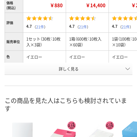
価格
￥880
￥14,400
￥2
(税込)
評価
4.7
4.7
4.7
（
21件
）
（
21件
）
（
21件
）
1セット（30枚：10枚
1箱（600枚：10枚入
1袋（100枚：1
販売単位
入×3袋）
×60袋）
×10袋）
イエロー
イエロー
イエロー
色
お申込番
詳しく見る
3690229
1190957
1190948
号
あり
8点
あり
在庫
8月8日（土）
8月8日（土）
8月8日（土）
お届け日
この商品を見た人はこちらも検討されていま
す
数量
数量
数量
カゴへ
カゴへ
カ