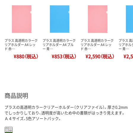
プラス 高透明カラーク
プラス 高透明カラーク
プラス 高透明カラーク
プラス 
リアホルダー A4 レッ
リアホルダー A4 ブル
リアホルダー A4 レッ
リアホルダ
ド 赤…
ー 青…
ド 赤…
ー 青…
¥880（税込）
¥853（税込）
¥2,590（税込）
¥2,
商品説明
プラスの高透明カラークリアーホルダー（クリアファイル）。厚さ0.2mm
でしっかりしており、透明度が高いため中の書類がはっきり見えます。
Ａ４サイズ、5色アソートパック。