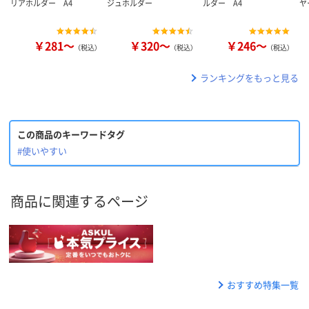
リアホルダー A4
ジュホルダー
ルダー A4
ヤ
￥281～
￥320～
￥246～
（税込）
（税込）
（税込）
ランキングをもっと見る
この商品のキーワードタグ
#使いやすい
商品に関連するページ
おすすめ特集一覧