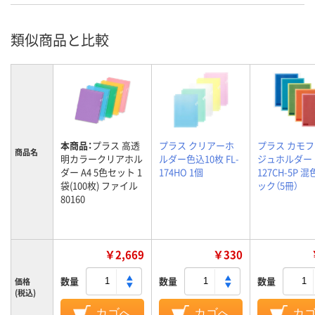
類似商品と比較
本商品：
プラス 高透
プラス クリアーホ
プラス カモ
商品名
明カラークリアホル
ルダー色込10枚 FL-
ジュホルダー F
ダー A4 5色セット 1
174HO 1個
127CH-5P 混
袋(100枚) ファイル
ック（5冊）
80160
￥2,669
￥330
数量
数量
数量
価格
(税込)
カゴへ
カゴへ
カ