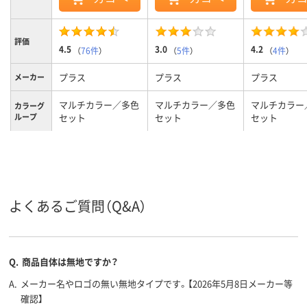
評価
4.5
3.0
4.2
（
76件
）
（
5件
）
（
4件
）
プラス
プラス
プラス
メーカー
マルチカラー／多色
マルチカラー／多色
マルチカラー
カラーグ
ループ
セット
セット
セット
0.2mm
厚さ
A4
A4
A4
サイズ
タテ
向き
よくあるご質問（Q&A）
PP
材質
Q.
商品自体は無地ですか？
A.
メーカー名やロゴの無い無地タイプです。【2026年5月8日メーカー等
確認】