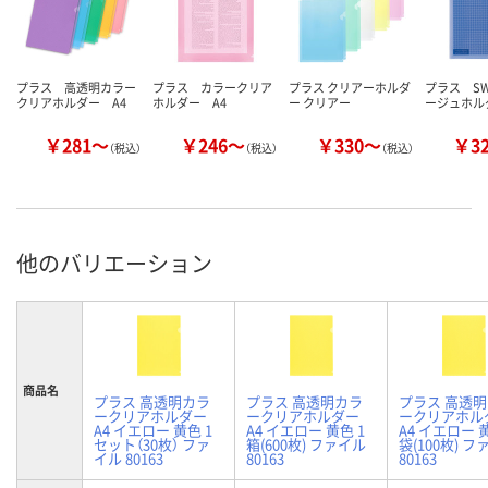
プラス 高透明カラー
プラス カラークリア
プラス クリアーホルダ
プラス S
クリアホルダー A4
ホルダー A4
ー クリアー
ージュホル
￥281～
￥246～
￥330～
￥3
（税込）
（税込）
（税込）
他のバリエーション
商品名
プラス 高透明カラ
プラス 高透明カラ
プラス 高透
ークリアホルダー
ークリアホルダー
ークリアホル
A4 イエロー 黄色 1
A4 イエロー 黄色 1
A4 イエロー 黄
セット（30枚） ファ
箱(600枚) ファイル
袋(100枚) 
イル 80163
80163
80163