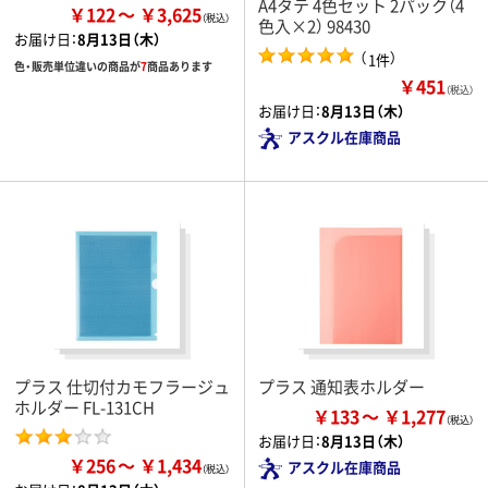
A4タテ 4色セット 2パック（4
￥122
￥3,625
色入×2） 98430
お届け日：
8月13日（木）
（
）
1件
色・販売単位違いの商品が
7
商品あります
￥451
（税込）
お届け日：
8月13日（木）
アスクル在庫商品
プラス 仕切付カモフラージュ
プラス 通知表ホルダー
ホルダー FL-131CH
￥133
￥1,277
お届け日：
8月13日（木）
￥256
￥1,434
アスクル在庫商品