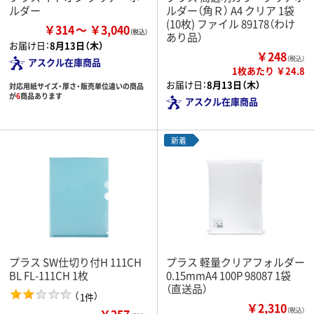
ルダー
ルダー（角Ｒ） A4 クリア 1袋
(10枚) ファイル 89178（わけ
￥314
￥3,040
あり品）
お届け日：
8月13日（木）
￥248
（税込）
アスクル在庫商品
1枚あたり ￥24.8
お届け日：
8月13日（木）
対応用紙サイズ・厚さ・販売単位違いの商品
が
6
商品あります
アスクル在庫商品
新着
プラス SW仕切り付H 111CH
プラス 軽量クリアフォルダー
BL FL-111CH 1枚
0.15mmA4 100P 98087 1袋
（直送品）
（
）
1件
￥2,310
￥257
（税込）