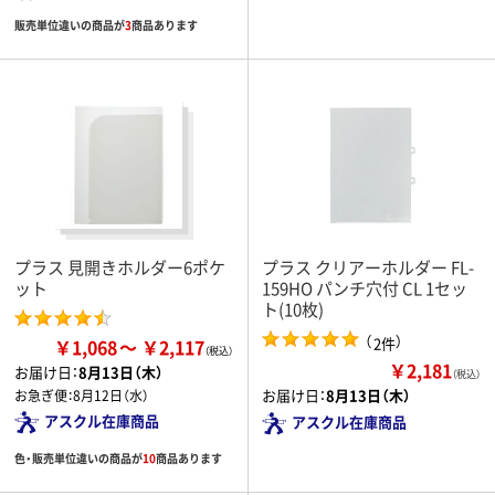
販売単位違いの商品が
3
商品あります
プラス 見開きホルダー6ポケ
プラス クリアーホルダー FL-
ット
159HO パンチ穴付 CL 1セッ
ト(10枚)
（
）
2件
￥1,068
￥2,117
￥2,181
お届け日：
8月13日（木）
（税込）
お届け日：
8月13日（木）
お急ぎ便：
8月12日（水）
アスクル在庫商品
アスクル在庫商品
色・販売単位違いの商品が
10
商品あります