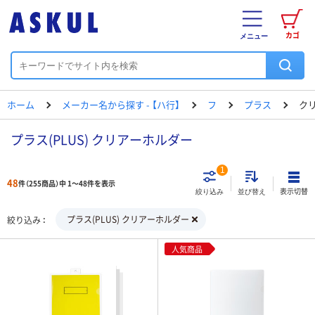
カゴ
メニュー
ホーム
メーカー名から探す - 【ハ行】
フ
プラス
ク
プラス(PLUS) クリアーホルダー
1
48
件（255商品）中 1～48件を表示
表示切替
絞り込み
並び替え
プラス(PLUS) クリアーホルダー
絞り込み
人気商品