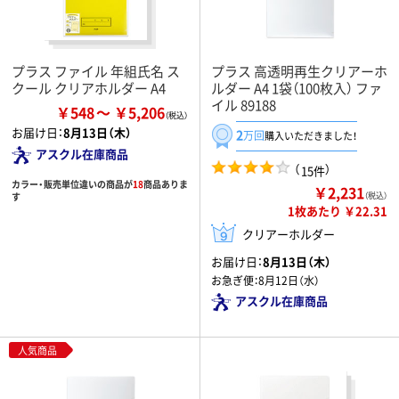
プラス ファイル 年組氏名 ス
プラス 高透明再生クリアーホ
クール クリアホルダー A4
ルダー A4 1袋（100枚入） ファ
イル 89188
￥548
￥5,206
お届け日：
8月13日（木）
2
万回
購入いただきました！
アスクル在庫商品
（
）
15件
カラー・販売単位違いの商品が
18
商品ありま
￥2,231
す
（税込）
1枚あたり ￥22.31
クリアーホルダー
お届け日：
8月13日（木）
お急ぎ便：
8月12日（水）
アスクル在庫商品
人気商品