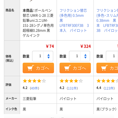
本商品：
ボールペン
フリクション替芯
フリクション
商品名
替芯 UMR-1-28 三菱
(多色用) 0.5mm
(多色・スリ
鉛筆uniユニUM-
黒
0.38mm 黒
151-28シグノ単色用
LFBTRF30EF3B 3
本 LFBTRF3
超極細0.28mm 黒
本入 パイロット
3B パイロ
ゲルインク
￥74
￥324
数量
数量
数量
価格
(税込)
カゴへ
カゴへ
カ
評価
4.2
4.2
4.4
（
49件
）
（
131件
）
（
123件
）
三菱鉛筆
パイロット
パイロット
メーカー
黒
黒
黒（ブラック）
インク色