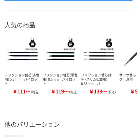
人気の商品
フリクション替芯(多色
フリクション替芯(単色
フリクション替芯(多
サラサ替芯
用) 0.5mm パイロッ
用) 0.5mm パイロッ
色・スリム0.38用)
ク JF芯
ト
ト
0.38mm パ…
￥111～
￥119～
￥133～
￥
（税込）
（税込）
（税込）
他のバリエーション