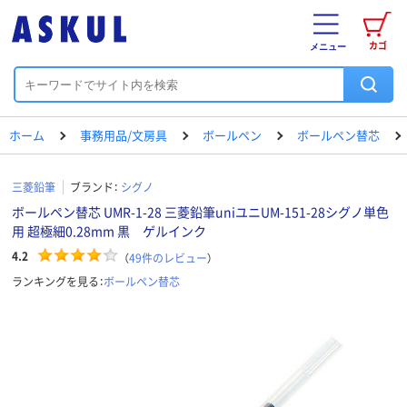
カゴ
メニュー
ホーム
事務用品/文房具
ボールペン
ボールペン替芯
三菱鉛筆
ブランド：
シグノ
ボールペン替芯 UMR-1-28 三菱鉛筆uniユニUM-151-28シグノ単色
用 超極細0.28mm 黒 ゲルインク
4.2
（
49
件のレビュー
）
ランキングを見る：
ボールペン替芯