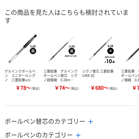
8月11日（火）
8月11日（火）
8月10日（月）
お届け日
この商品を見た人はこちらも検討されていま
す
数量
数量
数量
カゴへ
カゴへ
カ
ゲルインクボールペ
三菱鉛筆 ゲルインク
シグノ替芯 三菱鉛筆
三菱鉛筆 
ン ユニボールシグ
ボールペン替芯 シグ
UMR-82
ボールペン
ノ 三菱鉛筆uni
ノ超極細 0.28m…
ノ極細 0.
￥78～
￥74～
￥680～
￥
（税込）
（税込）
（税込）
ボールペン替芯のカテゴリー
ボールペンのカテゴリー