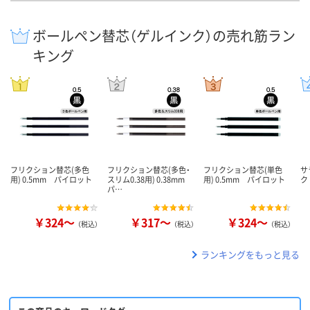
ボールペン替芯（ゲルインク）の売れ筋ラン
キング
フリクション替芯(多色
フリクション替芯(多色・
フリクション替芯(単色
サ
用) 0.5mm パイロット
スリム0.38用) 0.38mm
用) 0.5mm パイロット
ク
パ…
￥324～
￥317～
￥324～
（税込）
（税込）
（税込）
ランキングをもっと見る