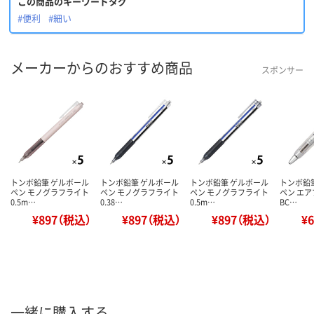
この商品のキーワードタグ
#便利
#細い
メーカーからのおすすめ商品
スポンサー
トンボ鉛筆 ゲルボール
トンボ鉛筆 ゲルボール
トンボ鉛筆 ゲルボール
トンボ鉛
ペン モノグラフライト
ペン モノグラフライト
ペン モノグラフライト
ペン エア
0.5m…
0.38…
0.5m…
BC…
¥897（税込）
¥897（税込）
¥897（税込）
¥
一緒に購入する