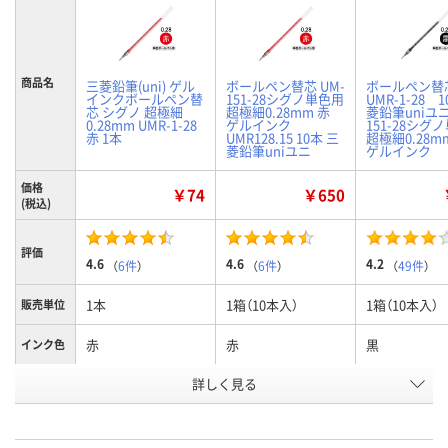
商品名
三菱鉛筆(uni) ゲル
ボールペン替芯 UM-
ボールペン替
インクボールペン替
151-28シグノ単色用
UMR-1-28 
芯 シグノ 超極細
超極細0.28mm 赤
菱鉛筆uniユニ
0.28mm UMR-1-28
ゲルインク
151-28シグ
赤 1本
UMR128.15 10本 三
超極細0.28
菱鉛筆uniユニ
ゲルインク
価格
￥74
￥650
(税込)
評価
4.6
4.6
4.2
（
6件
）
（
6件
）
（
49件
）
1本
1箱（10本入）
1箱（10本入）
販売単位
赤
赤
黒
インク色
お申込番
詳しく見る
1193556
545672
545663
号
あり
4点
あり
在庫