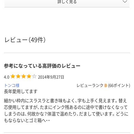
詳しく見る
0.28mm
0.5mm
0.38mm、0.
ボール径
6.0mm
3.6mm
3.6mm
軸径
ゲル
ゲル
フリクション
インク種
類
（ゲルインク）
レビュー（49件）
アスクル
商品環境
45
40
スコア
参考になっている高評価のレビュー
4.0
2014年9月27日
トンコ様
レビューランク
B
(66ポイント)
長年愛用してます
細かい枠内にスラスラと書き味もよく、字も上手く見えます。替え
芯使用してますが、たまにインク残あるのに途中で書けなくなって
しまうのは、何故かな？体温で温めたり、だまして使います。どうに
もならないとゴミ箱へ・・