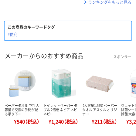
ランキングをもっと見る
この商品のキーワードタグ
#便利
メーカーからのおすすめ商品
スポンサー
ペーパータオル 中判 大
トイレットペーパー ダ
【大容量1.5倍】ペーパー
ウェット
容量で交換の手間が減
ブル 2倍巻 ネピア ネピ
タオル アスクル オリジ
除菌シー
る吊り下…
ネピ…
ナ…
除菌 大容
¥540（税込）
¥1,240（税込）
¥211（税込）
¥3,