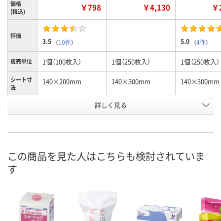
価格
￥798
￥4,130
￥2
(税込)
評価
3.5
5.0
（
10件
）
（
4件
）
1個（100枚入）
1個（250枚入）
1個（250枚入）
販売単位
シート寸
140×200mm
140×300mm
140×300mm
法
詳しく見る
本体
本体
詰替用
種類
お申込番
1207811
1220484
1220493
号
あり
あり
あり
在庫
この商品を見た人はこちらも検討されていま
す
8月10日（月）
8月10日（月）
8月10日（月）
お届け日
数量
数量
数量
カゴへ
カゴへ
カ