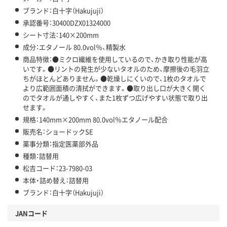
ブランド：白十字（Hakujuji）
承認番号：30400DZX01324000
シート寸法：140×200mm
成分：エタノール 80.0vol％、精製水
商品特徴：●ミクロ繊維を使用しているので、かき取り性能が高
いです。●リントの発生が少ないタオルのため、摩擦後の毛羽立
ちがほとんどありません。●乾燥しにくいので、1枚のタオルで
より広範囲面積の清拭ができます。●取り出し口が大きく開く
のでタオルが通しやすく、また1枚ずつ広げやすい状態で取り出
せます。
規格：140mm×200mm 80.0vol％エタノール配合
販売名：ショードックSE
薬事分類：指定医薬部外品
種類：詰替用
松吉コード：23-7980-03
本体・詰め替え：詰替用
ブランド：白十字（Hakujuji）
JANコード