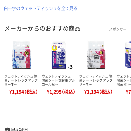
白十字のウェットティッシュを全て見る
メーカーからのおすすめ商品
スポンサー
ウェットティッシュ 除
ウェットティッシュ
ウェットティッシュ 除
ウェット
菌シート レック アラク
除菌シート 詰替用 アル
菌シート レック アラク
除菌シー
リーネ…
コール除…
リーネ…
除菌 ボト
¥1,194（税込）
¥1,295（税込）
¥1,194（税込）
¥
商品説明