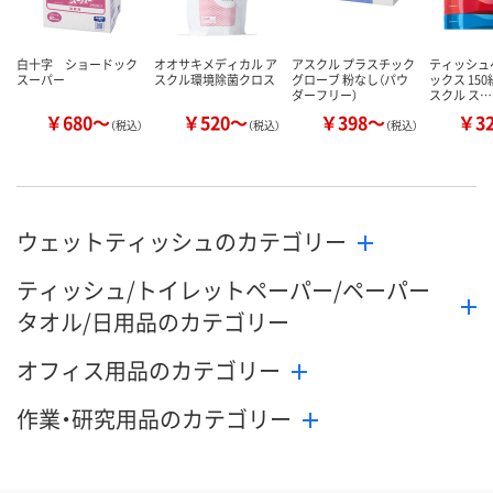
白十字 ショードック
オオサキメディカル ア
アスクル プラスチック
ティッシュ
スーパー
スクル環境除菌クロス
グローブ 粉なし（パウ
ックス 150
ダーフリー）
スクル ス…
￥680～
￥520～
￥398～
￥3
（税込）
（税込）
（税込）
ウェットティッシュのカテゴリー
ティッシュ/トイレットペーパー/ペーパー
タオル/日用品のカテゴリー
オフィス用品のカテゴリー
作業・研究用品のカテゴリー