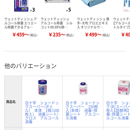
ウェットティッシュ ア
ウェットティッシュ
ウェットティッシュ 厚
ウェットテ
ルコール除菌 エリエー
アルコール除菌 シル
手・大判 アロエエキス
【アルコール
ル除菌できるアル…
コット99.99％除…
入 オリジナルウ…
トルタイプ
￥459～
￥235～
￥499～
￥4
（税込）
（税込）
（税込）
他のバリエーション
商品名
白十字 ショードッ
白十字 ショードッ
白十字 ショ
クスーパー（ボト
クスーパー 250枚
ク（R）スーパー
ル） 本体 1個（100
入（本体） 消毒・除
枚入【詰替用】
枚入） 消毒シート/
菌シート アルコー
毒・除菌シー
クロス アルコール
ル消毒
ルコール消毒
消毒