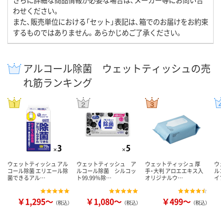
わせください。
また、販売単位における「セット」表記は、箱でのお届けをお約束
するものではありません。あらかじめご了承ください。
アルコール除菌 ウェットティッシュの売
れ筋ランキング
ウェットティッシュ アル
ウェットティッシュ ア
ウェットティッシュ 厚
ウ
コール除菌 エリエール除
ルコール除菌 シルコッ
手・大判 アロエエキス入
ル
菌できるアル…
ト99.99％除…
オリジナルウ…
イ
￥1,295～
￥1,080～
￥499～
（税込）
（税込）
（税込）