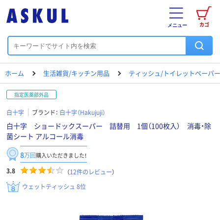
カゴ
メニュー
ホーム
生活雑貨/キッチン用品
ティッシュ/トイレットペーパー
指定医薬部外品
白十字
ブランド：
白十字（Hakujuji）
白十字 ショードックスーパー 詰替用 1個（100枚入） 消毒・除
菌シート アルコール消毒
8
万回
購入いただきました！
3.8
（
12
件のレビュー
）
ウェットティッシュ 8位