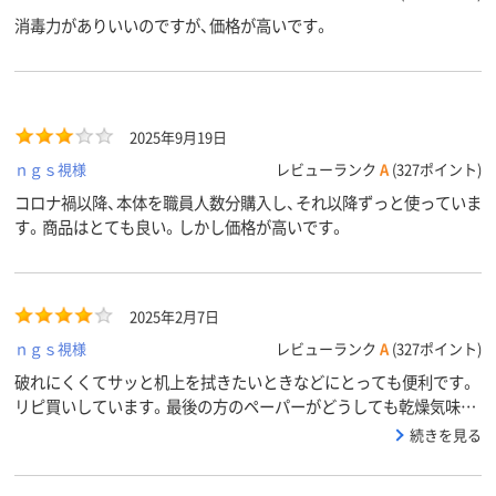
消毒力がありいいのですが、価格が高いです。
2025年9月19日
ｎｇｓ視様
レビューランク
A
(327ポイント)
コロナ禍以降、本体を職員人数分購入し、それ以降ずっと使っていま
す。商品はとても良い。しかし価格が高いです。
2025年2月7日
ｎｇｓ視様
レビューランク
A
(327ポイント)
破れにくくてサッと机上を拭きたいときなどにとっても便利です。
リピ買いしています。最後の方のペーパーがどうしても乾燥気味
で、液体のアルコールをトポポ・・・とちょっとだけ追加してしまうの
続きを見る
と、お値段がどんどん上がってくる（仕方無いけど）ので★４です。