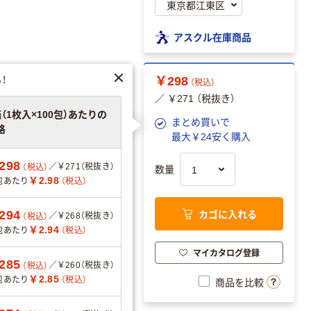
アスクル在庫商品
！
￥298
（税込）
／ ￥271 （税抜き）
箱（1枚入×100包）あたりの
まとめ買いで
格
最大￥24安く購入
可
298
／￥271（税抜き）
（税込）
数量
￥2.98
包あたり
（税込）
カゴに入れる
294
／￥268（税抜き）
（税込）
￥2.94
051867
包あたり
（税込）
マイカタログ登録
285
／￥260（税抜き）
（税込）
分別・リサイクルしやす
￥2.85
包あたり
（税込）
商品を比較
い設計