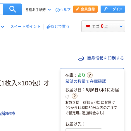
ヘルプ
各種お手続き
0
スイートポイント
あとで買う
カゴ
点
商品情報を印刷する
在庫：
あり
希望の数量で在庫確認
1枚入×100包） オ
お届け日：
8月6日（木）
にお届
け
お急ぎ便：8月5日（水）にお届け
（今から14時間59分以内のご注文
で指定可。追加料金なし）
脂綿/綿棒
お届け先：