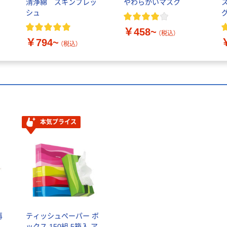
清浄綿 スキンフレッ
やわらかいマスク
シュ
￥458~
ー
（税込）
￥794~
（税込）
本気プライス
再
ティッシュペーパー ボ
ックス 150組 5箱入 ア