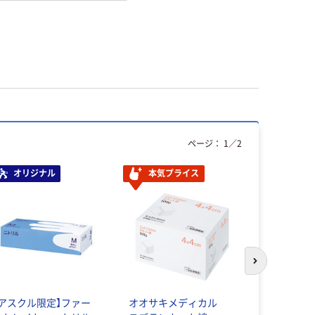
ページ：
1
／
2
オリジナル
本気プライス
オリジ
次のスライド
【アスクル限定】ファー
オオサキメディカル
コピー用紙