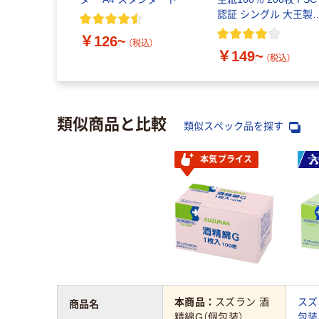
認証 シングル 大王製
共同企画 オリジナル
￥126~
（税込）
￥149~
（税込）
類似商品と比較
類似スペック品を探す
本気プライス
本商品：
スズラン 酒
スズ
商品名
精綿G（個包装）
包装