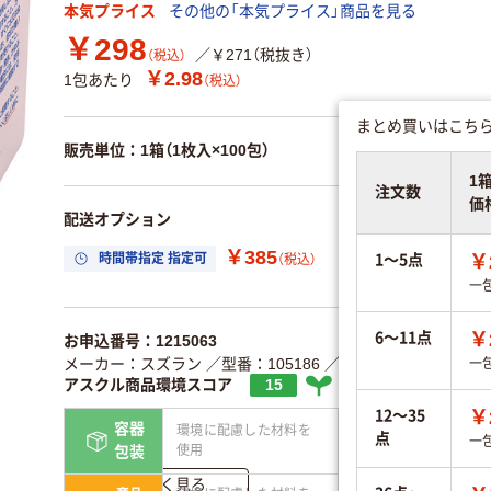
本気プライス
その他の「本気プライス」商品を見る
￥298
／￥271（税抜き）
（税込）
￥2.98
1包あたり
（税込）
まとめ買いはこちら
販売単位：1箱（1枚入×100包）
1
注文数
価
配送オプション
￥385
1～5点
時間帯指定 指定可
置き場所指定 利用
￥
（税込）
一
6～11点
￥
お申込番号：1215063
メーカー：スズラン
／型番：105186
／JANコード：4545766
一
アスクル商品環境スコア
15
12～35
￥
容器
環境に配慮した材料を
点
省資源・無包装
一
使用
包装
詳しく見る