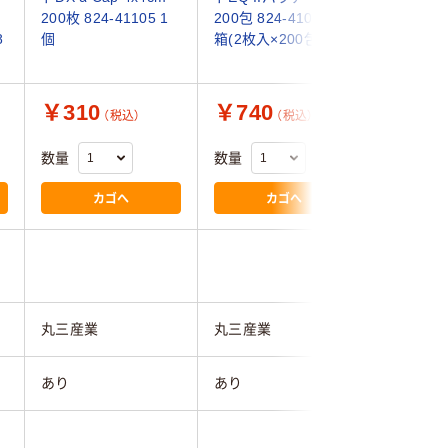
200枚 824-41105 1
200包 824-41090 1
004ー42
8
個
箱(2枚入×200包)
￥310
￥740
￥839
（税込）
（税込）
数量
数量
数量
カゴへ
カゴへ
丸三産業
丸三産業
イワツキ
あり
あり
あり