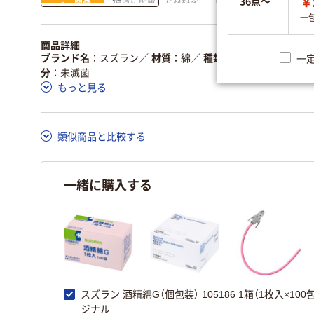
36点～
￥
商品
環境に配慮した材料を
省資源・省エネ・節水
本体
使用
一
独自の回収スキームが
アスクルで資源循環し
商品詳細
仕組
ある
ている
ブランド名
スズラン
／
材質
綿
／
種類
個包装タイプ
／
寸
一
分
未滅菌
この商品の環境配慮ポイントです。詳しくはページ下部の商品
もっと見る
ア詳細／加点項目
」で確認できます。
類似商品と比較する
一緒に購入する
スズラン 酒精綿G（個包装） 105186 1箱（1枚入×100
ジナル