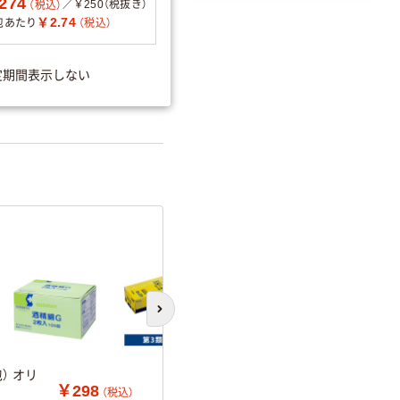
274
分別・リサイクルし
／￥250（税抜き）
（税込）
やすい設計
￥2.74
包あたり
（税込）
温室効果ガスなどの
削減
法
3.7×8cm(2折)
／
滅菌区
定期間表示しない
詳細「
アスクル商品環境スコ
次のスライドへ
包） オリ
￥298
（税込）