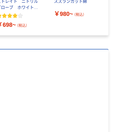
ストレイト ニトリル
スズランカット綿
ル マルチ
グローブ ホワイト
ーパーホワ
￥980~
粉なし（パウダーフリ
（税込）
）
￥698~
￥149~
（税込）