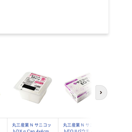
次へ
丸三産業 N サニコッ
丸三産業 N サニコッ
イワツキ
トDX α Cap 4x4cm
トEQ IIパウチ 4x4cm
（N） 4x4