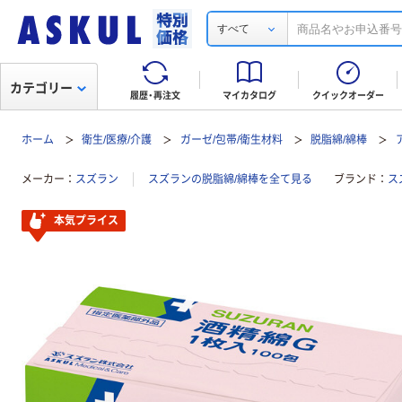
すべて
カテゴリー
履歴・再注文
マイカタログ
クイックオーダー
ホーム
衛生/医療/介護
ガーゼ/包帯/衛生材料
脱脂綿/綿棒
メーカー
スズラン
スズランの脱脂綿/綿棒を全て見る
ブランド
ス
本気プライス