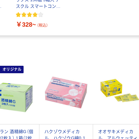
紙
スクル スマートコンパ
クト ビビッド PEFC認
証
￥328~
（税込）
オリジナル
ラン 酒精綿G（個
ハクゾウメディカ
オオサキメディカ
/2枚入） 1箱（2枚
ル ハクゾウG綿0.1
ル アルウェッティ