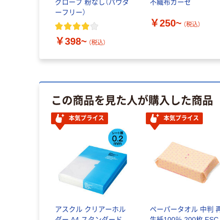
グローブ 粉なし（パウダ
不織布ガーゼ
ーフリー）
￥250~
（税込）
￥398~
（税込）
この商品を見た人が購入した商品
本気プライス
本気プライス
アスクル クリアーホル
ペーパータオル 中判 
ダー A4 スタンダード
生紙100％ 200枚 FSC