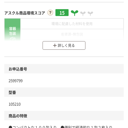
15
アスクル商品環境スコア
環境に配慮した材料を使用
容器
包装
省資源・無包装
分別・リサイクルしやすい設計
詳しく見る
環境に配慮した材料を使用
商品
お申込番号
本体
省資源・省エネ・節水
2599799
分別・リサイクルしやすい設計
型番
独自の回収スキームがある
仕組
105210
アスクルで資源循環している
商品の特徴
温室効果ガスなどの削減
●コンパクトな１００包入り ●便利で経済的な１包２枚入り