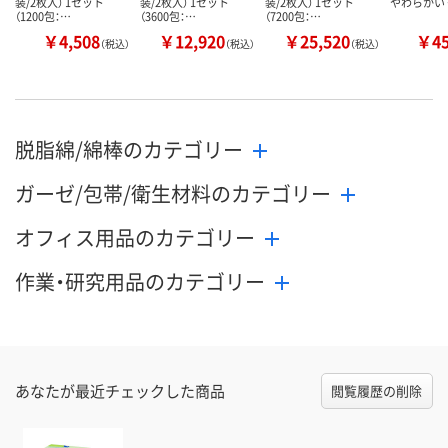
装/2枚入） 1セット
装/2枚入） 1セット
装/2枚入） 1セット
やわらかい
（1200包：…
（3600包：…
（7200包：…
￥4,508
￥12,920
￥25,520
￥4
（税込）
（税込）
（税込）
脱脂綿/綿棒のカテゴリー
ガーゼ/包帯/衛生材料のカテゴリー
オフィス用品のカテゴリー
作業・研究用品のカテゴリー
あなたが最近チェックした商品
閲覧履歴の削除