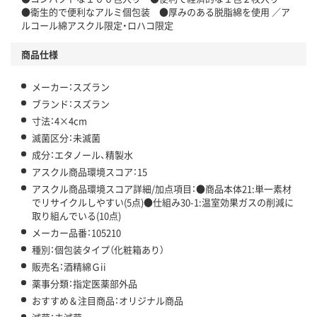
この商品の環境配慮ポイントです。下記商品詳細「
●衛生的で便利なアルミ個包装 ●厚みのある脱脂綿を使用 ／ア
アスクル商品環境スコア詳細／加点項目
」で確認できます。
ルコール綿アスクル限定・ロハコ限定
商品仕様
メーカー：スズラン
ブランド：スズラン
寸法：4×4cm
滅菌区分：未滅菌
成分：エタノール、精製水
アスクル商品環境スコア：15
アスクル商品環境スコア詳細/加点項目：●商品本体21:単一素材
でリサイクルしやすい(5点)●仕組み30-1:温室効果ガスの削減に
取り組んでいる(10点)
メーカー品番：105210
種別：個包装タイプ（化粧箱あり）
販売名：酒精綿Ｇii
薬事分類：指定医薬部外品
おすすめ＆注目商品：オリジナル商品