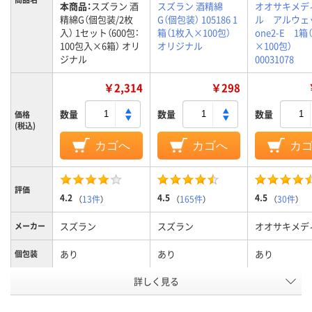
本商品：
スズラン 酒
スズラン 酒精綿
オオサキメデ
精綿G（個包装/2枚
G（個包装） 105186 1
ル アルウェ
入） 1セット（600包：
箱（1枚入×100包）
one2-E 1箱
100包入×6箱） オリ
オリジナル
×100包）
ジナル
00031078
￥2,314
￥298
数量
数量
数量
価格
(税込)
カゴへ
カゴへ
カ
評価
4.2
4.5
4.5
（
13件
）
（
165件
）
（
30件
）
スズラン
スズラン
オオサキメデ
メーカー
あり
あり
あり
個包装
詳しく見る
未滅菌
未滅菌
滅菌
アスクル