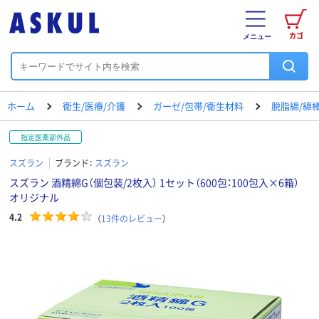
カゴ
メニュー
ホーム
衛生/医療/介護
ガーゼ/包帯/衛生材料
脱脂綿/綿
指定医薬部外品
スズラン
ブランド：
スズラン
スズラン 酒精綿G（個包装/2枚入） 1セット（600包：100包入×6箱）
オリジナル
4.2
（
13
件のレビュー
）