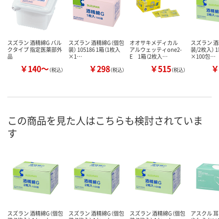
スズラン 酒精綿G バル
スズラン 酒精綿G（個包
オオサキメディカル
スズラン 酒
クタイプ 指定医薬部外
装） 105186 1箱（1枚入
アルウェッティone2-
装/2枚入） 
品
×1…
E 1箱（2枚入…
×100包…
￥140～
￥298
￥515
￥
（税込）
（税込）
（税込）
この商品を見た人はこちらも検討されていま
す
スズラン 酒精綿G（個包
スズラン 酒精綿G（個包
スズラン 酒精綿G（個包
アスクル 