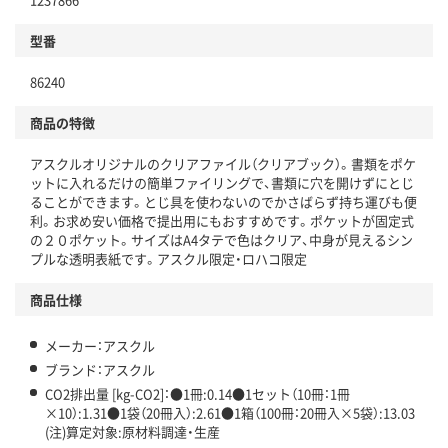
分別・リサイクルしやすい設計
型番
独自の回収スキームがある
86240
仕組
アスクルで資源循環している
商品の特徴
温室効果ガスなどの削減
アスクルオリジナルのクリアファイル（クリアブック）。書類をポケ
この商品の環境配慮ポイントです。下記商品詳細「
ットに入れるだけの簡単ファイリングで、書類に穴を開けずにとじ
アスクル商品環境スコア詳細／加点項目
」で確認できます。
ることができます。とじ具を使わないのでかさばらず持ち運びも便
利。お求め安い価格で提出用にもおすすめです。ポケットが固定式
の２０ポケット。サイズはA4タテで色はクリア、中身が見えるシン
プルな透明表紙です。アスクル限定・ロハコ限定
商品仕様
メーカー：アスクル
ブランド：アスクル
CO2排出量 [kg-CO2]：●1冊:0.14●1セット（10冊：1冊
×10）:1.31●1袋（20冊入）:2.61●1箱（100冊：20冊入×5袋）:13.03
(注)算定対象:原材料調達・生産