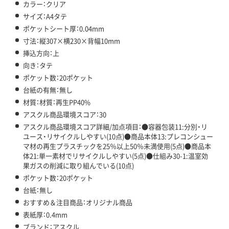
カラー：クリア
サイズ：A4タテ
ポケットシート厚：0.04mm
寸法：縦307×横230×背幅10mm
挿込方向：上
向き：タテ
ポケット数：20ポケット
台紙の有無：無し
材質：材質：再生PP40%
アスクル商品環境スコア：30
アスクル商品環境スコア詳細/加点項目：●容器包装11:分別・リ
ユース・リサイクルしやすい(10点)●商品本体13:プレコンシュー
マ材の再生プラスチックを25％以上50％未満使用(5点)●商品本
体21:単一素材でリサイクルしやすい(5点)●仕組み30-1:温室効
果ガスの削減に取り組んでいる(10点)
ポケット数：20ポケット
台紙：無し
おすすめ＆注目商品：オリジナル商品
表紙厚：0.4mm
ブランド：アスクル