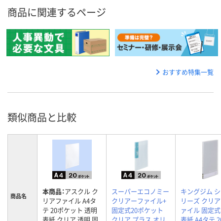
商品に関連するページ
おすすめ特集一覧
類似商品と比較
本商品：
アスクル ク
スーパーエコノミー
キングジム 
商品名
リアファイル A4タ
クリアーファイル+
リーズ クリ
テ 20ポケット 透明
固定式20ポケット
ァイル 固定式
表紙 クリア 透明 固
クリア プラス オリ
表紙 A4タテ 