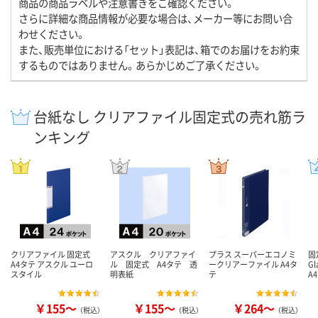
商品の商品ラベルや注意書きをご確認ください。
さらに詳細な商品情報が必要な場合は、メーカー等にお問い合
わせください。
また、販売単位における「セット」表記は、箱でのお届けをお約束
するものではありません。あらかじめご了承ください。
台紙なし クリアファイル固定式の売れ筋ラ
ンキング
クリアファイル 固定式
アスクル クリアファイ
プラス スーパーエコノミ
固
A4タテ アスクル ユーロ
ル 固定式 A4タテ 透
ークリアーファイル A4タ
G
スタイル
明表紙
テ
A
￥155～
￥155～
￥264～
（税込）
（税込）
（税込）