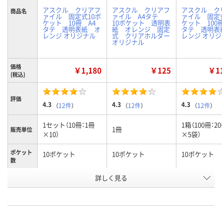
アスクル クリアフ
アスクル クリアフ
アスクル ク
商品名
ァイル 固定式10ポ
ァイル A4タテ
ァイル 固定
ケット 10冊 A4
10ポケット 透明表
ケット 100
タテ 透明表紙 オ
紙 オレンジ 固定
タテ 透明表
レンジ オリジナル
式 クリアホルダー
レンジ オリ
オリジナル
価格
￥1,180
￥125
￥11
(税込)
評価
4.3
4.3
4.3
（
12件
）
（
12件
）
（
12件
）
1セット（10冊：1冊
1箱（100冊：2
1冊
販売単位
×10）
×5袋）
ポケット
10ポケット
10ポケット
10ポケット
数
詳しく見る
オレンジ
オレンジ
オレンジ
カラー
お申込番
8213374
8470676
8231873
号