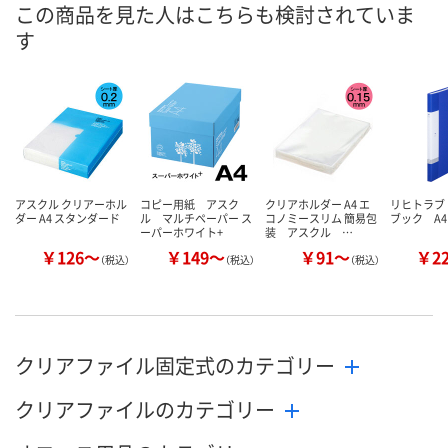
あり
あり
3点
在庫
この商品を見た人はこちらも検討されていま
す
8月8日（土）
8月8日（土）
8月8日（土）
お届け日
数量
数量
数量
カゴへ
カゴへ
カ
アスクル クリアーホル
コピー用紙 アスク
クリアホルダー A4 エ
リヒトラブ
ダー A4 スタンダード
ル マルチペーパー ス
コノミースリム 簡易包
ブック A
ーパーホワイト+
装 アスクル …
￥126～
￥149～
￥91～
￥2
（税込）
（税込）
（税込）
クリアファイル固定式のカテゴリー
クリアファイルのカテゴリー