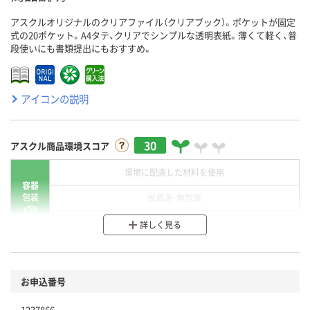
アスクルオリジナルのクリアファイル（クリアブック）。ポケットが固定
式の20ポケット。A4タテ、クリアでシンプルな透明表紙。薄くて軽く、普
段使いにも書類提出にもおすすめ。
アイコンの説明
30
アスクル商品環境スコア
環境に配慮した材料を使用
容器
包装
省資源・無包装
分別・リサイクルしやすい設計
詳しく見る
環境に配慮した材料を使用
商品
お申込番号
本体
省資源・省エネ・節水
1237866