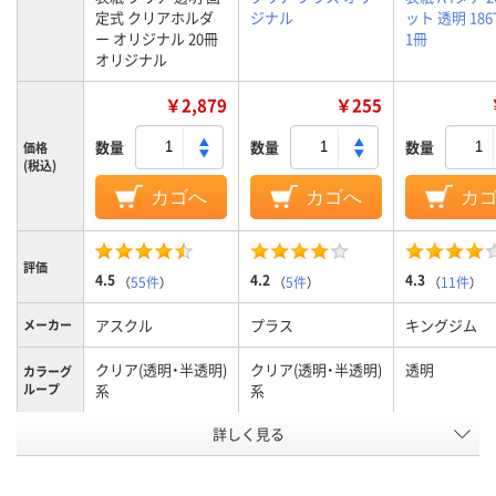
定式 クリアホルダ
ジナル
ット 透明 186
ー オリジナル 20冊
1冊
オリジナル
￥2,879
￥255
数量
数量
数量
価格
(税込)
カゴへ
カゴへ
カ
評価
4.5
4.2
4.3
（
55件
）
（
5件
）
（
11件
）
アスクル
プラス
キングジム
メーカー
クリア(透明・半透明)
クリア(透明・半透明)
透明
カラーグ
ループ
系
系
ポケット
詳しく見る
20ポケット
20ポケット
20、20ポケッ
数
A4タテ
A4タテ
A4タテ
サイズ