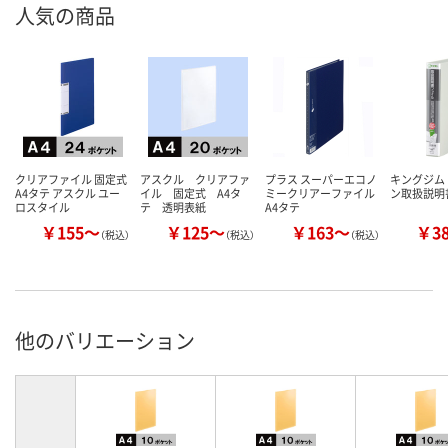
人気の商品
クリアファイル 固定式
アスクル クリアファ
プラス スーパーエコノ
キングジム
A4タテ アスクル ユー
イル 固定式 A4タ
ミークリアーファイル
ン取扱説明
ロスタイル
テ 透明表紙
A4タテ
￥155～
￥125～
￥163～
￥3
（税込）
（税込）
（税込）
他のバリエーション