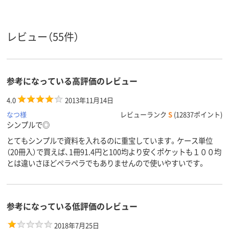
タテ
タテ
タテ
向き
レビュー（55件）
台紙の有
無し
無し
無し
無
アスクル
商品環境
30
30
スコア
参考になっている高評価のレビュー
4.0
2013年11月14日
なつ様
レビューランク
S
(12837ポイント)
シンプルで◎
とてもシンプルで資料を入れるのに重宝しています。ケース単位
（20冊入）で買えば、1冊91.4円と100均より安くポケットも１００均
とは違いさほどペラペラでもありませんので使いやすいです。
参考になっている低評価のレビュー
2018年7月25日