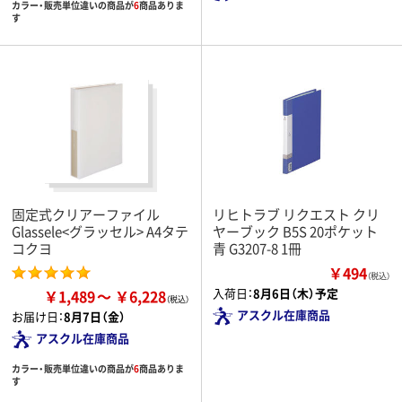
カラー・販売単位違いの商品が
6
商品ありま
す
固定式クリアーファイル
リヒトラブ リクエスト クリ
Glassele<グラッセル> A4タテ
ヤーブック B5S 20ポケット
コクヨ
青 G3207-8 1冊
￥494
（税込）
入荷日：
8月6日（木）予定
￥1,489
￥6,228
アスクル在庫商品
お届け日：
8月7日（金）
アスクル在庫商品
カラー・販売単位違いの商品が
6
商品ありま
す