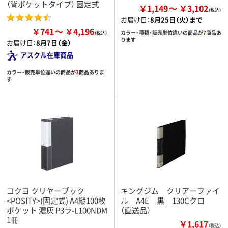
（背ポケットタイプ） 固定式
￥1,149
￥3,102
お届け日：
8月25日（火）まで
￥741
￥4,196
カラー・種類・販売単位違いの商品が
7
商品あ
ります
お届け日：
8月7日（金）
アスクル在庫商品
カラー・販売単位違いの商品が
3
商品ありま
す
コクヨ クリヤーブック
キングジム クリアーファイ
<POSITY>(固定式) A4縦100枚
ル A4E 黒 130Cクロ
ポケット 濃灰 P3ラ-L100NDM
（直送品）
1冊
￥1,617
（税込）