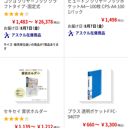
コクヨ クリヤーブック クラ
ビュートン クリヤーブックポ
フトタイプ・固定式
ケットA4ー100枚 CPS-A4-100
1パック
￥1,498
￥1,483
￥26,378
（税込）
お届け日：
8月7日（金）
お届け日：
8月7日（金）
アスクル在庫商品
アスクル在庫商品
サイズ・販売単位違いの商品が
7
商品ありま
す
セキセイ 賞状ホルダー
プラス 透明ポケットF FC-
940TP
￥660
￥3,300
￥1,139
￥1,212