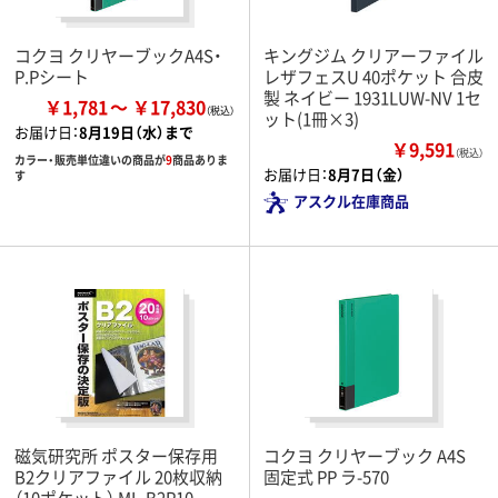
コクヨ クリヤーブックA4S・
キングジム クリアーファイル
P.Pシート
レザフェスU 40ポケット 合皮
製 ネイビー 1931LUW-NV 1セ
￥1,781
￥17,830
ット(1冊×3)
お届け日：
8月19日（水）まで
￥9,591
（税込）
カラー・販売単位違いの商品が
9
商品ありま
お届け日：
8月7日（金）
す
アスクル在庫商品
磁気研究所 ポスター保存用
コクヨ クリヤーブック A4S
B2クリアファイル 20枚収納
固定式 PP ラ-570
（10ポケット） ML-B2P10