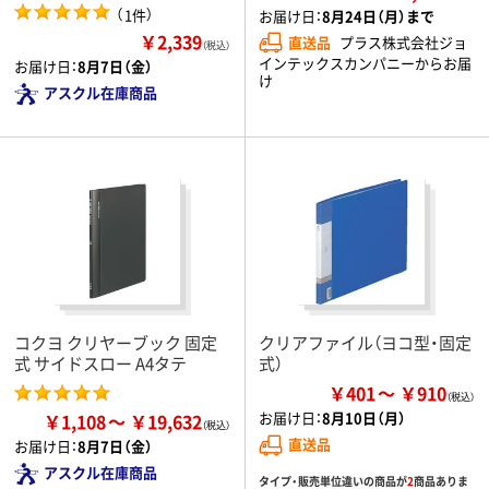
（
）
1件
お届け日：
8月24日（月）まで
￥2,339
直送品
プラス株式会社ジョ
（税込）
インテックスカンパニーからお届
お届け日：
8月7日（金）
け
アスクル在庫商品
コクヨ クリヤーブック 固定
クリアファイル（ヨコ型・固定
式 サイドスロー A4タテ
式）
￥401
￥910
お届け日：
8月10日（月）
￥1,108
￥19,632
直送品
お届け日：
8月7日（金）
アスクル在庫商品
タイプ・販売単位違いの商品が
2
商品ありま