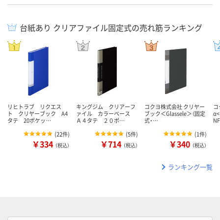
台紙あり クリアファイル固定式の売れ筋ランキング
リヒトラブ リクエス
キングジム クリアーフ
コクヨ株式会社 クリヤー
コ
ト クリヤーブック A4
ァイル カラーベース
ブック＜Glassele＞（固定
α
タテ 20ポケッ…
Ａ４タテ ２０ポ…
式・…
NF
(
22件
)
(
5件
)
(
1件
)
￥334
￥714
￥340
（税込）
（税込）
（税込）
ランキング一覧