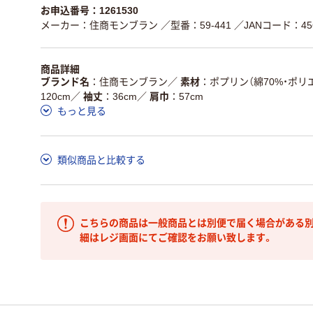
お申込番号：1261530
メーカー：住商モンブラン
／型番：59-441
／JANコード：456
商品詳細
ブランド名
住商モンブラン
／
素材
ポプリン（綿70%・ポリ
120cm
／
袖丈
36cm
／
肩巾
57cm
もっと見る
類似商品と比較する
こちらの商品は一般商品とは別便で届く場合がある別
細はレジ画面にてご確認をお願い致します。