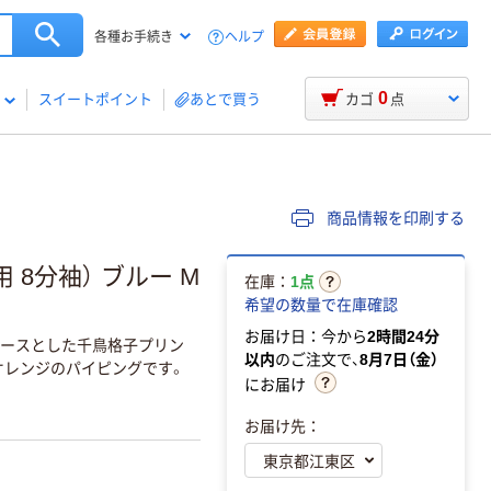
ヘルプ
各種お手続き
0
スイートポイント
あとで買う
カゴ
点
商品情報を印刷する
 8分袖） ブルー M
在庫：
1点
希望の数量で在庫確認
お届け日：今から
2時間24分
ベースとした千鳥格子プリン
以内
のご注文で、
8月7日（金）
オレンジのパイピングです。
にお届け
お届け先：