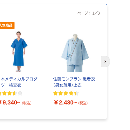
ページ：
1
／
3
人気商品
次のスライド
日本メディカルプロダ
住商モンブラン 患者衣
KAZEN 患
クツ 検査衣
（男女兼用）上衣
287-22・23
￥1,500
￥9,340~
￥2,430~
（税込）
（税込）