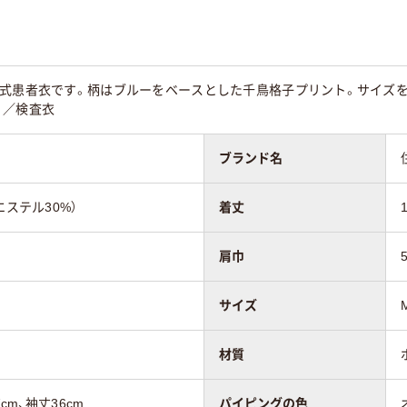
衣式患者衣です。柄はブルーをベースとした千鳥格子プリント。サイズ
。／検査衣
ブランド名
エステル30%）
着丈
肩巾
サイズ
材質
cm、袖丈36cm
パイピングの色