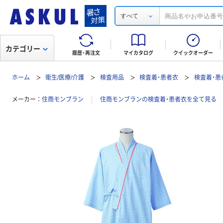
すべて
カテゴリー
履歴・再注文
マイカタログ
クイックオーダー
ホーム
衛生/医療/介護
検査用品
検査着・患者衣
検査着・患
メーカー
住商モンブラン
住商モンブランの検査着・患者衣を全て見る