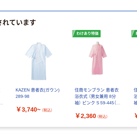
されています
わけあり特価
衣
KAZEN 患者衣(ガウン)
住商モンブラン 患者衣
289-98
浴衣式 （男女兼用 8分
（わ
袖） ピンク S 59-445（わ
袖
￥3,740~
けあり品）
（税込）
￥2,360
（税込）