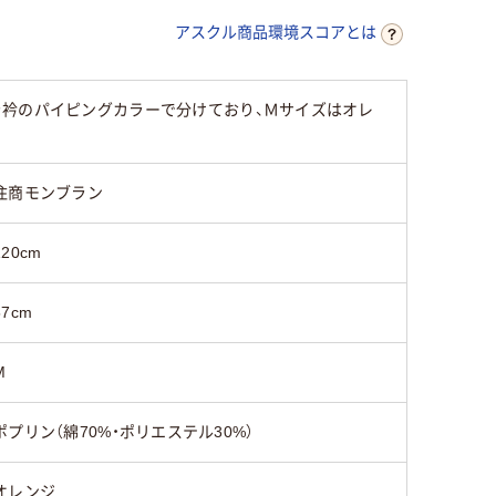
アスクル商品環境スコアとは
を衿のパイピングカラーで分けており、Ｍサイズはオレ
住商モンブラン
120cm
57cm
M
ポプリン（綿70%・ポリエステル30%）
オレンジ