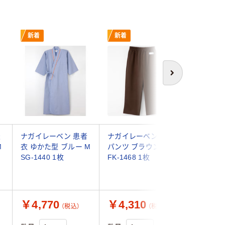
新着
新着
次へ
灸
ナガイレーベン 患者
ナガイレーベン 検診
KAZEN
M
衣 ゆかた型 ブルー M
パンツ ブラウン M
クス （検
SG-1440 1枚
FK-1468 1枚
男女兼用 M
23（直送
￥4,770
￥4,310
￥3,1
（税込）
（税込）