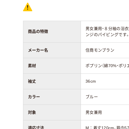
男女兼用・８分袖の浴
商品の特徴
ンジのパイピングです
メーカー名
住商モンブラン
素材
ポプリン（綿70%・ポリ
袖丈
36cm
カラー
ブルー
対象
男女兼用
適応寸法
M：着丈120cm、肩巾57