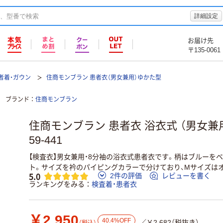
詳細設定
お届け先
〒135-0061
者着・ガウン
住商モンブラン 患者衣（男女兼用）ゆかた型
ブランド
住商モンブラン
住商モンブラン 患者衣 浴衣式 （男女兼用
59-441
【検査衣】男女兼用・8分袖の浴衣式患者衣です。柄はブルーを
ト。サイズを衿のパイピングカラーで分けており、Mサイズは
5.0
2件の評価
レビューを書く
ランキングをみる
検査着・患者衣
￥2,950
40.4%OFF
／￥2,682（税抜き）