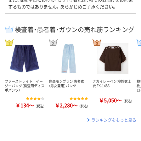
するものではありません。あらかじめご了承ください。
検査着・患者着・ガウンの売れ筋ランキング
ファーストレイト イー
住商モンブラン 患者衣
ナガイレーベン 検診衣上
検
ジーパンツ（検査用ディス
（男女兼用）パンツ
衣 FK-1486
枚
ポパンツ）
ロ
￥5,050～
（税込）
￥134～
￥2,280～
（税込）
（税込）
ランキングをもっと見る