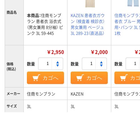
商品名
本商品：
住商モンブ
KAZEN 患者衣ガウ
住商モンブラ
ラン 患者衣 浴衣式
ン （検査着 検診衣）
者衣 ブルー 
（男女兼用 8分袖） ピ
男女兼用 ベージュ
用・パンツ 3L 5
ンク 3L 59-445
3L 289-23（直送品）
1枚
￥2,950
￥2,000
￥2
数量
数量
数量
価格
(税込)
カゴへ
カゴへ
カ
住商モンブラン
KAZEN
住商モンブラ
メーカー
3L
3L
3L
サイズ
ピンク系
ベージュ系
ブルー系
カラーグ
ループ
男女兼用
男女兼用
対象