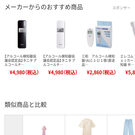
メーカーからのおすすめ商品
スポンサー
【アルコール検知器協
【アルコール検知器協
三和 アルコール検知
エレコム
議会認定品】タニタ ア
議会認定品】タニタ ア
器（ALC-1-1）１個（直送
ェッカー
ルコールチ…
ルコールチ…
品…
知器 半…
¥4,980（税込）
¥4,980（税込）
¥2,860（税込）
¥5,
類似商品と比較