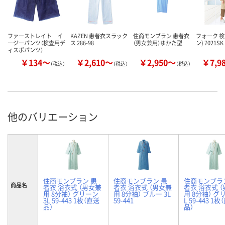
ファーストレイト イ
KAZEN 患者衣スラック
住商モンブラン 患者衣
フォーク 検
ージーパンツ（検査用デ
ス 286-98
（男女兼用）ゆかた型
ン) 7021SK
ィスポパンツ）
￥134～
￥2,610～
￥2,950～
￥7,9
（税込）
（税込）
（税込）
他のバリエーション
住商モンブラン 患
住商モンブラン 患
住商モンブラ
商品名
者衣 浴衣式 （男女兼
者衣 浴衣式 （男女兼
者衣 浴衣式 
用 8分袖） グリーン
用 8分袖） ブルー 3L
用 8分袖） グ
3L 59-443 1枚（直送
59-441
L 59-443 1
品）
品）