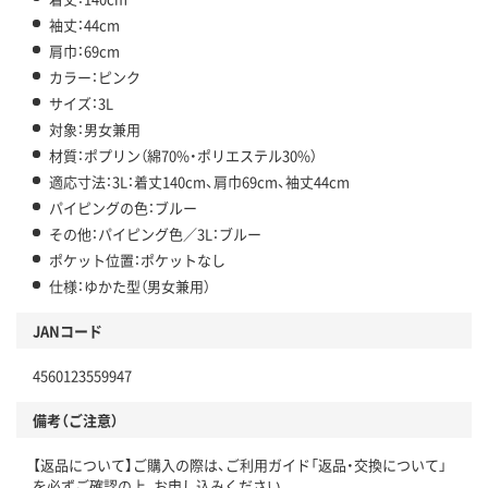
袖丈：44cm
肩巾：69cm
カラー：ピンク
サイズ：3L
対象：男女兼用
材質：ポプリン（綿70%・ポリエステル30%）
適応寸法：3L：着丈140cm、肩巾69cm、袖丈44cm
パイピングの色：ブルー
その他：パイピング色／3L：ブルー
ポケット位置：ポケットなし
仕様：ゆかた型（男女兼用）
JANコード
4560123559947
備考（ご注意）
【返品について】ご購入の際は、ご利用ガイド「返品・交換について」
を必ずご確認の上、お申し込みください。