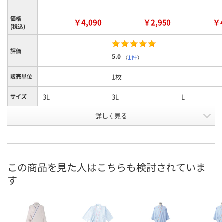
価格
￥4,090
￥2,950
￥4
(税込)
評価
5.0
（
1件
）
1枚
販売単位
3L
3L
L
サイズ
詳しく見る
グリーン
ブルー
グリーン
カラー
お申込番
WPR4995
1261511
WPR4998
号
あり
5点
あり
在庫
この商品を見た人はこちらも検討されていま
す
8月24日（月）
8月11日（火）
8月24日（月）
お届け日
数量
数量
数量