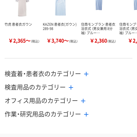
カゴへ
カゴへ
カ
竹虎 患者衣ガウン
KAZEN 患者衣(ガウン)
住商モンブラン 患者衣
住商モンブ
289-98
浴衣式 （男女兼用 8分
浴衣式 （男
袖） ブルー…
袖） ブルー
￥2,365～
￥3,740～
￥2,360
￥2,
（税込）
（税込）
（税込）
検査着・患者衣のカテゴリー
検査用品のカテゴリー
オフィス用品のカテゴリー
作業・研究用品のカテゴリー