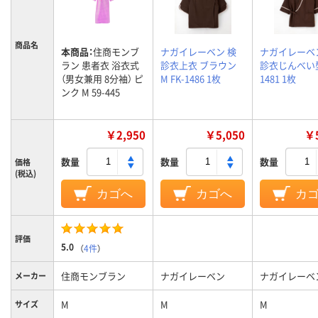
商品名
本商品：
住商モンブ
ナガイレーベン 検
ナガイレーベ
ラン 患者衣 浴衣式
診衣上衣 ブラウン
診衣じんべい型
（男女兼用 8分袖） ピ
M FK-1486 1枚
1481 1枚
ンク M 59-445
￥2,950
￥5,050
￥5
数量
数量
数量
価格
(税込)
カゴへ
カゴへ
カ
評価
5.0
（
4件
）
住商モンブラン
ナガイレーベン
ナガイレーベ
メーカー
M
M
M
サイズ