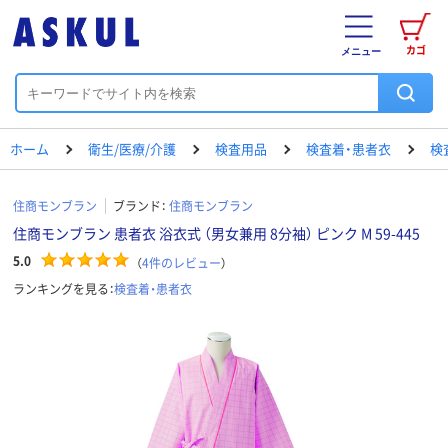
カゴ
メニュー
ホーム
衛生/医療/介護
検査用品
検査着・患者衣
検
住商モンブラン
ブランド：
住商モンブラン
住商モンブラン 患者衣 浴衣式 （男女兼用 8分袖） ピンク M 59-445
5.0
（
4
件のレビュー
）
ランキングを見る：
検査着・患者衣