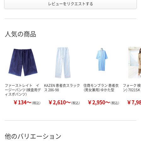
レビューをリクエストする
人気の商品
ファーストレイト イ
KAZEN 患者衣スラック
住商モンブラン 患者衣
フォーク 検
ージーパンツ（検査用デ
ス 286-98
（男女兼用）ゆかた型
ン) 7021SK
ィスポパンツ）
￥134～
￥2,610～
￥2,950～
￥7,9
（税込）
（税込）
（税込）
他のバリエーション