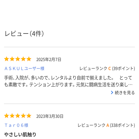
カラーグ
ピンク系
ブラウン系
ブラウン系
ループ
男女兼用
男女兼用
男女兼用
対象
レビュー（4件）
2025年2月7日
ＡＳＫＵＬユーザー様
レビューランク
C
(39ポイント)
手術、入院が、多いので、レンタルより自前で揃えました。 とって
も素敵です。テンション上がります。元気に闘病生活を送り楽しみ
みつけて人生は終わるまで途中ですから全てを愛しみ生きたいで
続きを見る
す。
2023年3月30日
Ｔａｒ０６様
レビューランク
A
(338ポイント)
やさしい肌触り