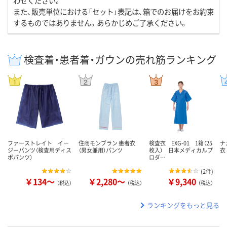
わせください。
また、販売単位における「セット」表記は、箱でのお届けをお約束
するものではありません。あらかじめご了承ください。
検査着・患者着・ガウンの売れ筋ランキング
ファーストレイト イー
住商モンブラン 患者衣
検査衣 EXG-01 1箱（25
ナ
ジーパンツ（検査用ディス
（男女兼用）パンツ
枚入） 日本メディカルプ
衣 
ポパンツ）
ロダ…
(
2件
)
￥134～
￥2,280～
￥9,340
（税込）
（税込）
（税込）
ランキングをもっと見る