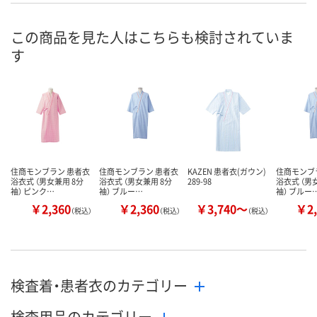
号
あり
5点
5点
在庫
この商品を見た人はこちらも検討されていま
す
8月20日（木）
8月7日（金）
8月7日（金）
お届け日
数量
数量
数量
カゴへ
カゴへ
カ
住商モンブラン 患者衣
住商モンブラン 患者衣
KAZEN 患者衣(ガウン)
住商モンブ
浴衣式 （男女兼用 8分
浴衣式 （男女兼用 8分
289-98
浴衣式 （男
袖） ピンク…
袖） ブルー…
袖） ブルー
￥2,360
￥2,360
￥3,740～
￥2,
（税込）
（税込）
（税込）
検査着・患者衣のカテゴリー
検査用品のカテゴリー