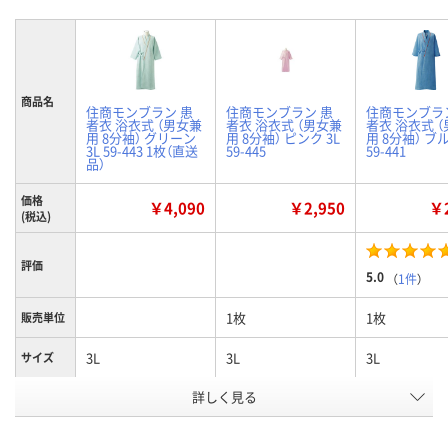
商品名
住商モンブラン 患
住商モンブラン 患
住商モンブラ
者衣 浴衣式 （男女兼
者衣 浴衣式 （男女兼
者衣 浴衣式 
用 8分袖） グリーン
用 8分袖） ピンク 3L
用 8分袖） ブル
3L 59-443 1枚（直送
59-445
59-441
品）
価格
￥4,090
￥2,950
￥2
(税込)
評価
5.0
（
1件
）
1枚
1枚
販売単位
3L
3L
3L
サイズ
詳しく見る
グリーン
ピンク
ブルー
カラー
お申込番
WPR4995
1261610
1261511