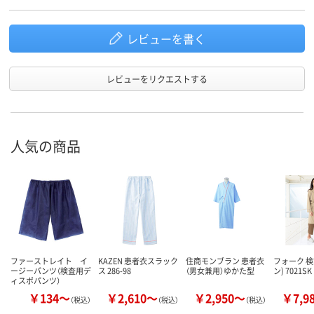
レビューを書く
レビューをリクエストする
人気の商品
ファーストレイト イ
KAZEN 患者衣スラック
住商モンブラン 患者衣
フォーク 検
ージーパンツ（検査用デ
ス 286-98
（男女兼用）ゆかた型
ン) 7021SK
ィスポパンツ）
￥134～
￥2,610～
￥2,950～
￥7,9
（税込）
（税込）
（税込）