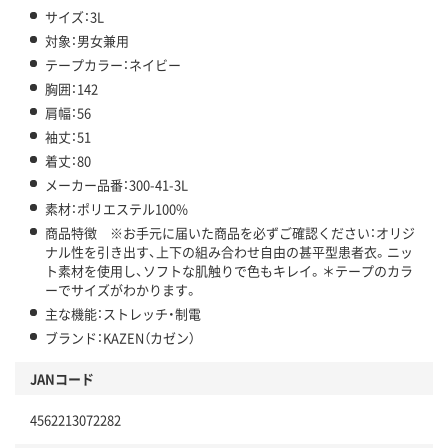
サイズ：3L
対象：男女兼用
テープカラー：ネイビー
胸囲：142
肩幅：56
袖丈：51
着丈：80
メーカー品番：300-41-3L
素材：ポリエステル100%
商品特徴 ※お手元に届いた商品を必ずご確認ください：オリジ
ナル性を引き出す、上下の組み合わせ自由の甚平型患者衣。ニッ
ト素材を使用し、ソフトな肌触りで色もキレイ。＊テープのカラ
ーでサイズがわかります。
主な機能：ストレッチ・制電
ブランド：KAZEN（カゼン）
JANコード
4562213072282