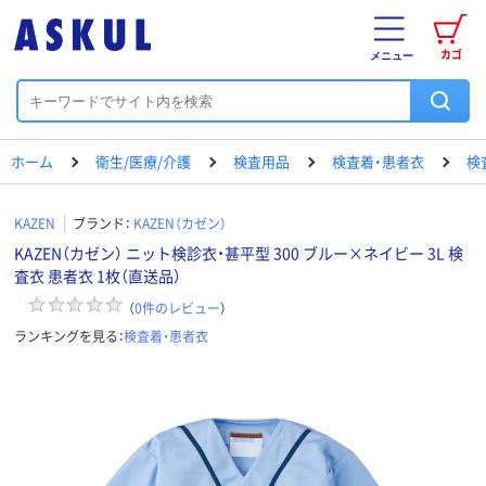
カゴ
メニュー
ホーム
衛生/医療/介護
検査用品
検査着・患者衣
検
KAZEN
ブランド：
KAZEN（カゼン）
KAZEN（カゼン） ニット検診衣・甚平型 300 ブルー×ネイビー 3L 検
査衣 患者衣 1枚（直送品）
（
0
件のレビュー
）
ランキングを見る：
検査着・患者衣