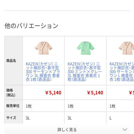
他のバリエーション
商品名
KAZEN（カゼン） ニ
KAZEN（カゼン） ニ
KAZEN（カゼン
ット検診衣・甚平型
ット検診衣・甚平型
ット検診衣・
300 サーモン×ブラ
300 ミント×グレー
300 サーモ
ウン 3L 検査衣 患者
3L 検査衣 患者衣 1
ウン L 検査衣
衣 1枚（直送品）
枚（直送品）
衣 1枚（直送品
価格
￥5,140
￥5,140
￥5
(税込)
1枚
1枚
1枚
販売単位
3L
3L
L
サイズ
詳しく見る
サーモン×ブラウン
ミント×グレー
サーモン×ブ
カラー