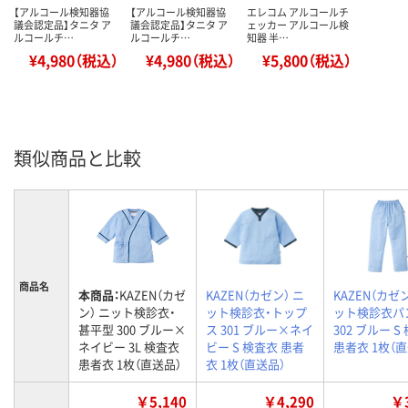
【アルコール検知器協
【アルコール検知器協
エレコム アルコールチ
議会認定品】タニタ ア
議会認定品】タニタ ア
ェッカー アルコール検
ルコールチ…
ルコールチ…
知器 半…
¥4,980（税込）
¥4,980（税込）
¥5,800（税込）
類似商品と比較
商品名
本商品：
KAZEN（カゼ
KAZEN（カゼン） ニ
KAZEN（カゼン
ン） ニット検診衣・
ット検診衣・トップ
ット検診衣パ
甚平型 300 ブルー×
ス 301 ブルー×ネイ
302 ブルー S
ネイビー 3L 検査衣
ビー S 検査衣 患者
患者衣 1枚（
患者衣 1枚（直送品）
衣 1枚（直送品）
￥5,140
￥4,290
￥3