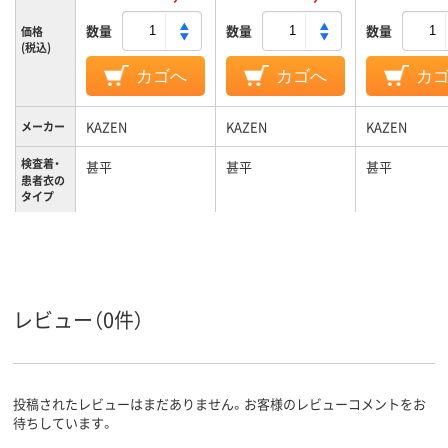
数量
数量
数量
価格
(税込)
カゴへ
カゴへ
カ
KAZEN
KAZEN
KAZEN
メーカー
検査着・
甚平
甚平
甚平
患者衣の
タイプ
検査着・
伸縮性、制電
伸縮性、制電
伸縮性、制電
患者衣の
機能
3L
S
S
サイズ
レビュー（0件）
ネイビー系、ブルー
ネイビー系、ブルー
ブルー系
カラーグ
ループ
系
系
男女兼用
男女兼用
男女兼用
対象
投稿されたレビューはまだありません。お客様のレビューコメントをお
待ちしています。