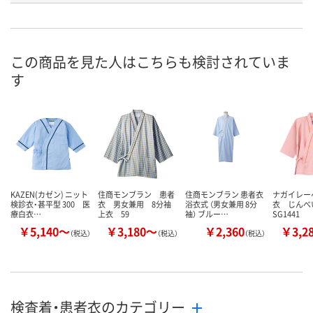
お申込番
W588092
W588087
W588090
号
あり
あり
あり
在庫
この商品を見た人はこちらも検討されていま
す
8月21日（金）
8月21日（金）
8月21日（金）
お届け日
数量
数量
数量
カゴへ
カゴへ
カ
KAZEN(カゼン) ニット
住商モンブラン 患者
住商モンブラン 患者衣
ナガイレー
検診衣・甚平型 300 医
衣 男女兼用 8分袖
浴衣式 （男女兼用 8分
衣 じん
療白衣…
上衣 59
袖） ブルー…
SG1441
￥5,140～
￥3,180～
￥2,360
￥3,2
（税込）
（税込）
（税込）
検査着・患者衣のカテゴリー