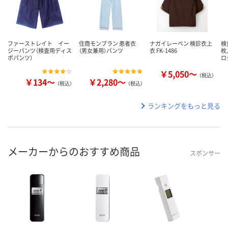
ファーストレイト イー
住商モンブラン 患者衣
ナガイレーベン 検診衣上
検
ジーパンツ（検査用ディス
（男女兼用）パンツ
衣 FK-1486
枚
ポパンツ）
ロ
￥5,050～
（税込）
￥134～
￥2,280～
（税込）
（税込）
ランキングをもっと見る
メーカーからのおすすめ商品
スポンサー