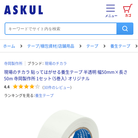
カゴ
メニュー
ホーム
テープ/梱包資材/店舗用品
テープ
養生テープ
寺岡製作所
ブランド：
現場のチカラ
現場のチカラ 貼ってはがせる養生テープ 半透明 幅50mm×長さ
50m 寺岡製作所 1セット（5巻入） オリジナル
4.4
（
30
件のレビュー
）
ランキングを見る：
養生テープ