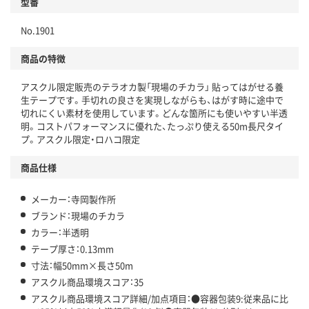
型番
独自の回収スキームがある
No.1901
仕組
アスクルで資源循環している
商品の特徴
温室効果ガスなどの削減
アスクル限定販売のテラオカ製「現場のチカラ」 貼ってはがせる養
この商品の環境配慮ポイントです。下記商品詳細「
生テープです。手切れの良さを実現しながらも、はがす時に途中で
アスクル商品環境スコア詳細／加点項目
」で確認できます。
切れにくい素材を使用しています。どんな箇所にも使いやすい半透
明。コストパフォーマンスに優れた、たっぷり使える50m長尺タイ
プ。アスクル限定・ロハコ限定
商品仕様
メーカー：寺岡製作所
ブランド：現場のチカラ
カラー：半透明
テープ厚さ：0.13mm
寸法：幅50mm×長さ50m
アスクル商品環境スコア：35
アスクル商品環境スコア詳細/加点項目：●容器包装9:従来品に比