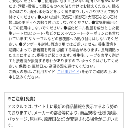
ご安心ください。●ご使用前に必ず目立たない場所でお確かめいた
だき、汚損・損傷して困るものへの貼り付けはお控えください。貼る
面のほこり、油分、水分などをよく拭き取り、しっかり押さえて貼り
付けてください。●人体（皮膚）、天然石・御影石・大理石などの石材
類、車のボディへの貼り付けはしないでください。●電気絶縁用と
しての使用はしないでください。●塩化ビニル樹脂を成分とした養
生シート（塩ビシート・塩ビクロス・PVCシート・ターポリンとも言わ
れています）やケーブルなどの被覆部への貼り付けはしないでくだ
さい。●ダンボール封緘、荷造り用ではございません。養生環境や
期間によって、接着面を汚損・損傷する場合があります。長時間貼っ
たままにすると、糊残りが起こります。養生後、テープを素早く剥が
すと接着面が損傷する恐れがありますので、ゆっくりはがしてくだ
さい。保管は、直射日光・高温多湿を避けてください。
ご購入の際は、ご利用ガイド「
ご利用ガイド
」を必ずご確認の上、お
申し込みください。
※ご注意【免責】
アスクルでは、サイト上に最新の商品情報を表示するよう努め
ておりますが、メーカーの都合等により、商品規格・仕様（容量、
パッケージ、原材料、原産国など）が変更される場合がございま
す。