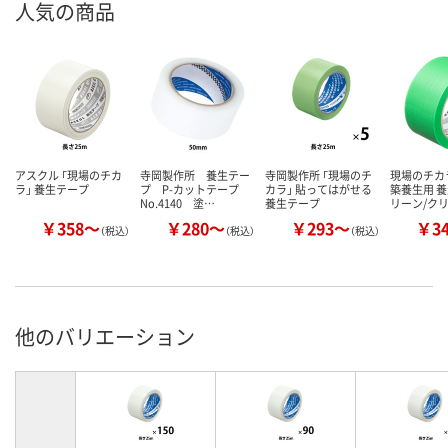
人気の商品
アスクル 「現場のチカ
寺岡製作所 養生テー
寺岡製作所 「現場のチ
現場のチカ
ラ」 養生テープ
プ P-カットテープ
カラ」 貼ってはがせる
築養生用 養
No.4140 塗…
養生テープ
リーン/ク
￥358～
￥280～
￥293～
￥3
（税込）
（税込）
（税込）
他のバリエーション