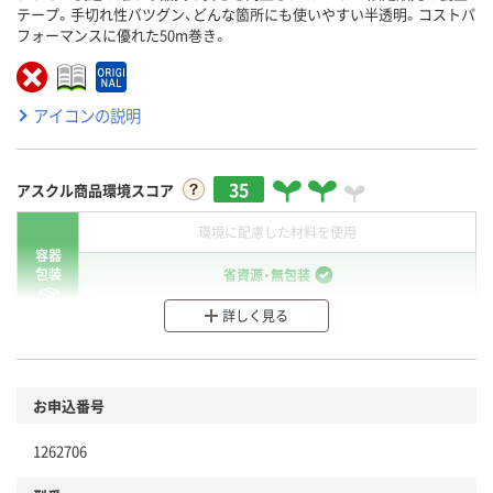
テープ。手切れ性バツグン、どんな箇所にも使いやすい半透明。コストパ
フォーマンスに優れた50m巻き。
アイコンの説明
35
アスクル商品環境スコア
環境に配慮した材料を使用
容器
包装
省資源・無包装
詳しく見る
分別・リサイクルしやすい設計
環境に配慮した材料を使用
商品
お申込番号
本体
省資源・省エネ・節水
1262706
分別・リサイクルしやすい設計