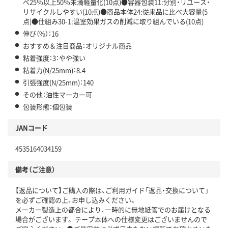
べ25％以上50％未満軽量化(10点)●容器包装11:分別・リユース・
リサイクルしやすい(10点)●商品本体24:従来品に比べ大容量(5
点)●仕組み30-1:温室効果ガスの削減に取り組んでいる(10点)
伸び（%）：16
おすすめ＆注目商品：オリジナル商品
粘着強度：3：やや強い
粘着力(N/25mm)：8.4
引張強度(N/25mm)：140
その他：油性マーカー可
包装形態：個包装
JANコード
4535164034159
備考（ご注意）
【返品について】ご購入の際は、ご利用ガイド「返品・交換について」
を必ずご確認の上、お申し込みください。
メーカー製造上の都合により、一時的に無地紙管でのお届けとなる
場合がございます。 テープ本体への仕様変更はございませんので