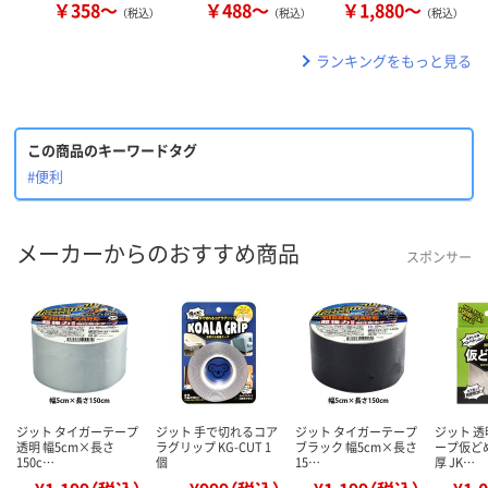
￥358～
￥488～
￥1,880～
（税込）
（税込）
（税込）
ランキングをもっと見る
この商品のキーワードタグ
#便利
メーカーからのおすすめ商品
スポンサー
ジット タイガーテープ
ジット 手で切れるコア
ジット タイガーテープ
ジット 
透明 幅5cm×長さ
ラグリップ KG-CUT 1
ブラック 幅5cm×長さ
ープ仮ど
150c…
個
15…
厚 JK…