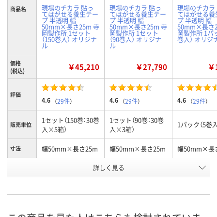
現場のチカラ 貼っ
現場のチカラ 貼っ
現場のチカラ
商品名
てはがせる養生テー
てはがせる養生テー
てはがせる養
プ 半透明 幅
プ 半透明 幅
プ 半透明 幅
50mm×長さ25m 寺
50mm×長さ25m 寺
50mm×長さ2
岡製作所 1セット
岡製作所 1セット
岡製作所 1パ
（150巻入） オリジナ
（90巻入） オリジナ
巻入） オリジ
ル
ル
価格
￥45,210
￥27,790
￥1
(税込)
評価
4.6
4.6
4.6
（
29件
）
（
29件
）
（
29件
）
1セット（150巻：30巻
1セット（90巻：30巻
1パック（5巻入
販売単位
入×5箱）
入×3箱）
幅50mm×長さ25m
幅50mm×長さ25m
幅50mm×長
寸法
詳しく見る
半透明
半透明
半透明
カラー
お申込番
9522427
1212141
7883018
号
あり
あり
あり
在庫