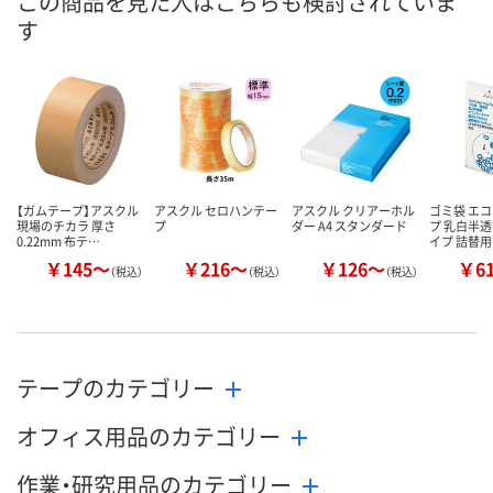
この商品を見た人はこちらも検討されていま
す
8月11日（火）
8月11日（火）
8月11日（火）
お届け日
数量
数量
数量
カゴへ
カゴへ
カ
【ガムテープ】アスクル
アスクル セロハンテー
アスクル クリアーホル
ゴミ袋 エ
現場のチカラ 厚さ
プ
ダー A4 スタンダード
プ 乳白半透
0.22mm 布テ…
イプ 詰替用
￥145～
￥216～
￥126～
￥6
（税込）
（税込）
（税込）
テープのカテゴリー
オフィス用品のカテゴリー
作業・研究用品のカテゴリー