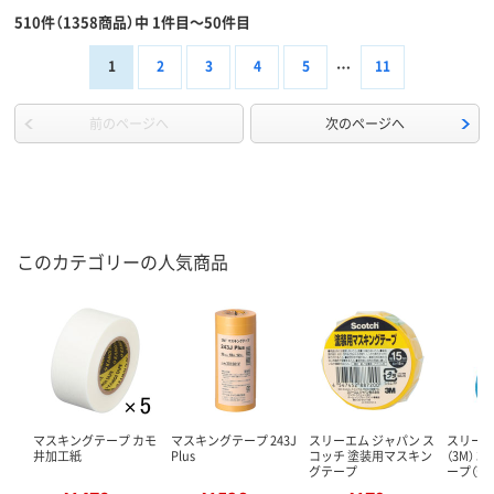
510件（1358商品）中 1件目～50件目
1
2
3
4
5
11
前のページへ
次のページへ
このカテゴリーの人気商品
マスキングテープ カモ
マスキングテープ 243J
スリーエム ジャパン ス
スリーエ
井加工紙
Plus
コッチ 塗装用マスキン
（3M） 
グテープ
ープ（建