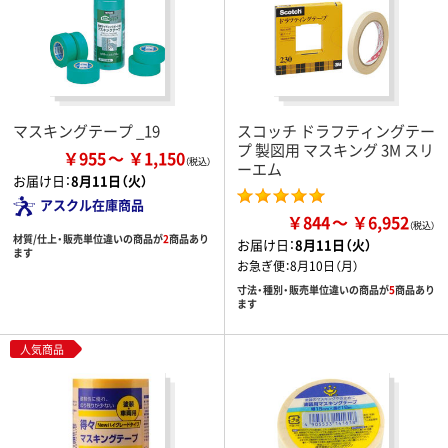
マスキングテープ _19
スコッチ ドラフティングテー
プ 製図用 マスキング 3M スリ
￥955
￥1,150
ーエム
お届け日：
8月11日（火）
アスクル在庫商品
￥844
￥6,952
材質/仕上・販売単位違いの商品が
2
商品あり
お届け日：
8月11日（火）
ます
お急ぎ便：
8月10日（月）
寸法・種別・販売単位違いの商品が
5
商品あり
ます
人気商品