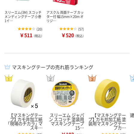
スリーエム(3M) スコッチ
アスクル 両面テープ カッ
メンディングテープ 小巻
ター付 幅15mm×20m オ
1イ…
リジ…
(
20
)
(
57
)
￥511
￥520
（税込）
（税込）
マスキングテープの売れ筋ランキング
【マスキングテー
スリーエム ジャパ
【マスキングテー
プ】 カモ井加工紙
ン スコッチ 塗装用
プ】 カモ井加工紙 塗
「現場のチカラ」 マ
マスキングテープ
装用マスキングテー
スキ…
15…
プカ…