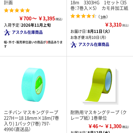
計画
18m 3303HG 1セット（35
巻：7巻入×5） カモ井加工紙
（
）
3件
￥700
￥3,395
￥3,310
入荷予定：
2026年11月上旬
（税込）
お届け日：
8月11日（火）
アスクル在庫商品
お急ぎ便：
8月10日（月）
幅・外寸・販売単位違いの商品が
3
商品ありま
アスクル在庫商品
す
ニチバン マスキングテープ
耐熱用マスキングテープ （ク
227Hー18 18mm×18m(7巻
レープ紙） 1巻単位
入り) 1パック(7巻) 797-
￥46
￥1,300
4990（直送品）
お届け日：
8月12日（水）