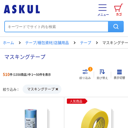
カゴ
メニュー
ホーム
テープ/梱包資材/店舗用品
テープ
マスキングテ
マスキングテープ
1
510
件（1358商品）中 1～50件を表示
表示切替
絞り込み
並び替え
マスキングテープ
絞り込み
人気商品