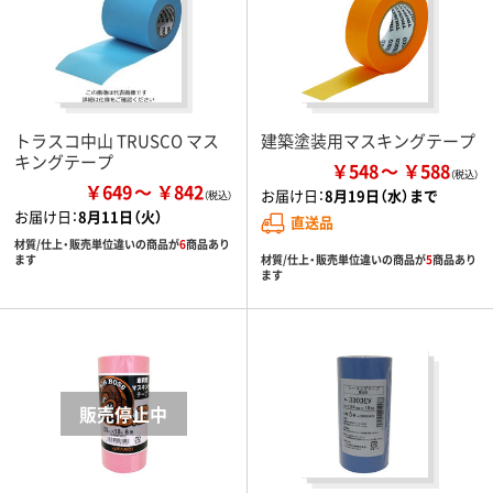
トラスコ中山 TRUSCO マス
建築塗装用マスキングテープ
キングテープ
￥548
￥588
￥649
￥842
お届け日：
8月19日（水）まで
お届け日：
8月11日（火）
直送品
材質/仕上・販売単位違いの商品が
6
商品あり
材質/仕上・販売単位違いの商品が
5
商品あり
ます
ます