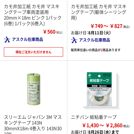
カモ井加工紙 カモ井 マスキ
カモ井加工紙 カモ井 マスキ
ングテープ車両塗装用
ングテープ(躯体シーリング
20mm×18m ピンク 1パック
用)
(6巻) 1パック(6巻入)
￥749
￥827
￥560
お届け日：
8月11日（火）
（税込）
アスクル在庫商品
アスクル在庫商品
販売単位違いの商品が
2
商品あります
現在ご注文いただけません
スリーエム ジャパン 3M マス
ニチバン 紙粘着テープ
キングテープ 143N
￥1,430
￥2,860
30mmX18m 4巻入り 143N30
お届け日：
8月26日（水）まで
1PK