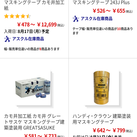
マスキングテープ カモ井加工
マスキングテープ 243J Plus
紙
￥526
￥655
アスクル在庫商品
￥478
￥12,699
テープ幅・販売単位違いの商品が
10
商品あり
入荷日：
8月17日（月）予定
ます
アスクル在庫商品
幅・販売単位違いの商品が
8
商品あります
カモ井加工紙 カモ井 グレー
ハンディ・クラウン 建築塗装
トサスケ マスキングテープ建
用マスキングテープ
築塗装用 GREATSASUKE
￥642
￥799
￥581
￥733
お届け日：
8月21日（金）まで