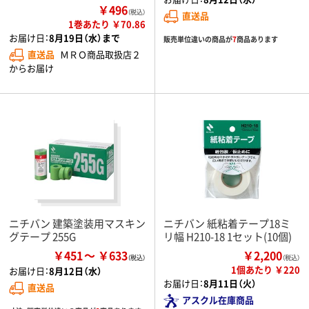
￥496
（税込）
直送品
1巻あたり ￥70.86
お届け日：
8月19日（水）まで
販売単位違いの商品が
7
商品あります
直送品
ＭＲＯ商品取扱店２
からお届け
ニチバン 建築塗装用マスキン
ニチバン 紙粘着テープ18ミ
グテープ 255G
リ幅 H210-18 1セット(10個)
￥451
￥633
￥2,200
（税込）
1個あたり ￥220
お届け日：
8月12日（水）
お届け日：
8月11日（火）
直送品
アスクル在庫商品