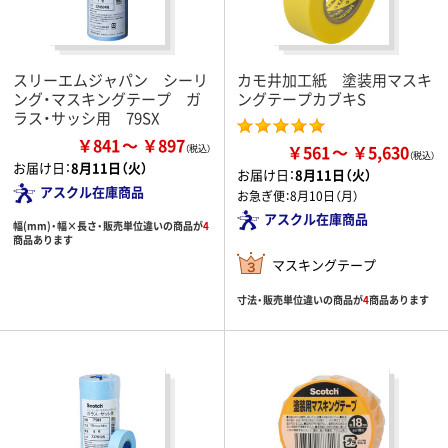
スリーエムジャパン シーリ
カモ井加工紙 塗装用マスキ
ング・マスキングテープ ガ
ングテープカブキS
ラス・サッシ用 79SX
￥841
￥897
￥561
￥5,630
お届け日：
8月11日（火）
お届け日：
8月11日（火）
アスクル在庫商品
お急ぎ便：
8月10日（月）
アスクル在庫商品
幅(mm)・幅×長さ・販売単位違いの商品が
4
商品あります
マスキングテープ
寸法・販売単位違いの商品が
4
商品あります