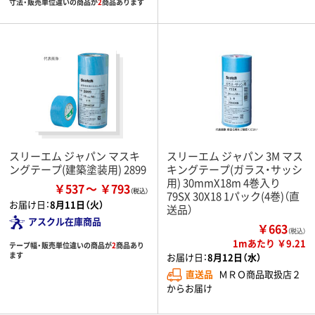
寸法・販売単位違いの商品が
2
商品あります
スリーエム ジャパン マスキ
スリーエム ジャパン 3M マス
ングテープ(建築塗装用) 2899
キングテープ(ガラス・サッシ
用) 30mmX18m 4巻入り
￥537
￥793
79SX 30X18 1パック(4巻)（直
お届け日：
8月11日（火）
送品）
アスクル在庫商品
￥663
（税込）
1mあたり ￥9.21
テープ幅・販売単位違いの商品が
2
商品あり
ます
お届け日：
8月12日（水）
直送品
ＭＲＯ商品取扱店２
からお届け