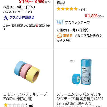
￥198
￥960
送品）
お届け日：
8月11日（火）
（
）
1件
お急ぎ便：
8月10日（月）
￥1,893
（税込）
アスクル在庫商品
マスキングテープ
カラー・販売単位違いの商品が
17
商品ありま
す
お届け日：
8月12日（水）
直送品
ＭＲＯ商品取扱店２
からお届け
コモライフ パステルテープ
スリーエム ジャパン マスキ
390604 1個(3色組)
ングテープ(建築塗装用) 2899
12mmX18m 10巻入り
（
）
1件