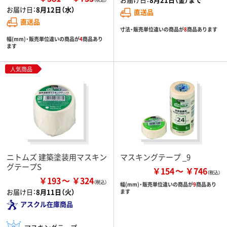
お届け日：
8月12日（水）
直送品
直送品
寸法・販売単位違いの商品が
8
商品あります
幅(mm)・販売単位違いの商品が
4
商品あり
ます
人気商品
ニトムズ 建築塗装用マスキン
マスキングテープ _9
グテープS
￥154
￥746
￥193
￥324
幅(mm)・販売単位違いの商品が
9
商品あり
お届け日：
8月11日（火）
ます
アスクル在庫商品