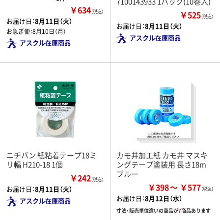
7100143933 1パック(10巻入)
￥634
（税込）
￥525
（税込）
お届け日：
8月11日（火）
お届け日：
8月11日（火）
お急ぎ便：
8月10日（月）
アスクル在庫商品
アスクル在庫商品
ニチバン 紙粘着テープ18ミ
カモ井加工紙 カモ井 マスキ
リ幅 H210-18 1個
ングテープ塗装用 長さ18m
ブルー
￥242
（税込）
￥398
￥577
お届け日：
8月11日（火）
お届け日：
8月12日（水）
アスクル在庫商品
寸法・販売単位違いの商品が
7
商品あります