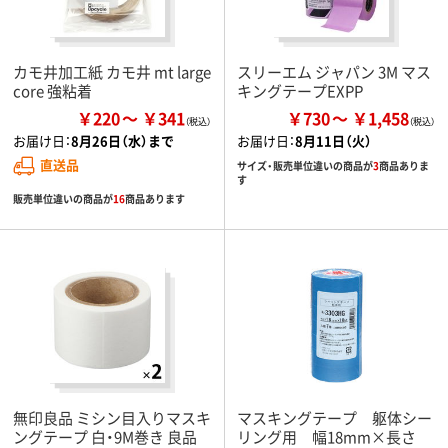
カモ井加工紙 カモ井 mt large
スリーエム ジャパン 3M マス
core 強粘着
キングテープEXPP
￥220
￥341
￥730
￥1,458
お届け日：
8月26日（水）まで
お届け日：
8月11日（火）
直送品
サイズ・販売単位違いの商品が
3
商品ありま
す
販売単位違いの商品が
16
商品あります
無印良品 ミシン目入りマスキ
マスキングテープ 躯体シー
ングテープ 白・9M巻き 良品
リング用 幅18mm×長さ