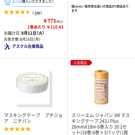
1
万回
購入いただきました！
幅(mm)・販売単位違いの商品が
5
商品あり
ます
（
）
3件
￥773
（税込）
1巻あたり ￥110.43
お届け日：
8月11日（火）
お急ぎ便：
8月10日（月）
アスクル在庫商品
人気商品
マスキングテープ プチジョ
スリーエム ジャパン 3M マス
ア ニチバン
キングテープ 243J Plus
20mmX18m 6巻入り 20 1セ
ット(18巻:6巻×3パック)（直