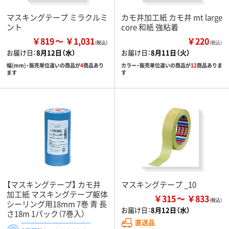
マスキングテープ ミラクルミ
カモ井加工紙 カモ井 mt large
ント
core 和紙 強粘着
￥819
￥1,031
￥220
（税込）
お届け日：
8月12日（水）
お届け日：
8月11日（火）
幅(mm)・販売単位違いの商品が
4
商品あり
カラー・販売単位違いの商品が
12
商品ありま
ます
す
【マスキングテープ】 カモ井
マスキングテープ _10
加工紙 マスキングテープ躯体
￥315
￥833
シーリング用18mm 7巻 青 長
お届け日：
8月12日（水）
さ18m 1パック（7巻入）
直送品