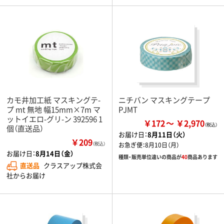
カモ井加工紙 マスキングテ-
ニチバン マスキングテープ
プ mt 無地 幅15mm×7m マ
PJMT
ットイエロ-グリ-ン 392596 1
￥172
￥2,970
個（直送品）
お届け日：
8月11日（火）
￥209
（税込）
お急ぎ便：
8月10日（月）
お届け日：
8月14日（金）
種類・販売単位違いの商品が
40
商品あります
直送品
クラスアップ株式会
社からお届け