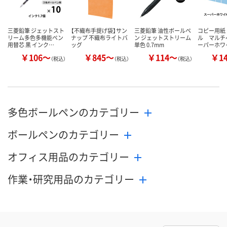
三菱鉛筆 ジェットスト
【不織布手提げ袋】サン
三菱鉛筆 油性ボールペ
コピー用紙
リーム多色多機能ペン
ナップ 不織布ライトバ
ン ジェットストリーム
ル マルチ
用替芯 黒 インク…
ッグ
単色 0.7mm
ーパーホワ
￥106～
￥845～
￥114～
￥1
（税込）
（税込）
（税込）
多色ボールペンのカテゴリー
ボールペンのカテゴリー
オフィス用品のカテゴリー
作業・研究用品のカテゴリー