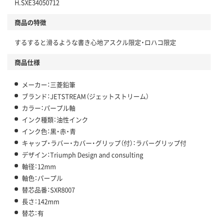
H.SXE34050712
仕組
アスクルで資源循環している
商品の特徴
温室効果ガスなどの削減
するすると滑るような書き心地アスクル限定・ロハコ限定
この商品の環境配慮ポイントです。下記商品詳細「
アスクル商品環境スコア詳細／加点項目
」で確認できます。
商品仕様
メーカー：三菱鉛筆
ブランド：JETSTREAM（ジェットストリーム）
カラー：パープル軸
インク種類：油性インク
インク色：黒・赤・青
キャップ・ラバー・カバー・グリップ（付）：ラバーグリップ付
デザイン：Triumph Design and consulting
軸径：12mm
軸色：パープル
替芯品番：SXR8007
長さ：142mm
替芯：有