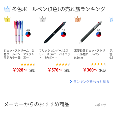
多色ボールペン（3色）の売れ筋ランキング
ジェットストリーム ３
フリクションボール3ス
三菱鉛筆 ジェットストリ
ア
色ボールペン アスクル
リム 0.5mm パイロッ
ーム 多色ボールペン
色
限定カラー軸 三…
ト 3色ボー…
0.5mm
0
￥928～
￥576～
￥360～
（税込）
（税込）
（税込）
ランキングをもっと見る
メーカーからのおすすめ商品
スポンサー