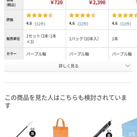
￥720
￥2,390
(税込)
評価
4.6
4.6
4.6
（
32件
）
（
32件
）
（
32件
）
1セット（3本：1本
1パック（10本入）
1本
販売単位
×3）
パープル軸
パープル軸
パープル軸
カラー
詳しく見る
2色
2色
2色
種類
お申込番
8275063
1265440
7946360
号
あり
あり
あり
在庫
この商品を見た人はこちらも検討されていま
す
8月8日（土）
8月8日（土）
8月8日（土）
お届け日
数量
数量
数量
カゴへ
カゴへ
カ