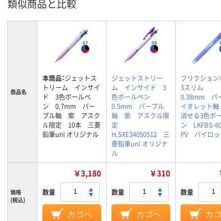
類似商品と比較
本商品：
ジェットス
ジェットストリー
フリクション
トリーム インサイ
ム インサイド 3
3スリム
商品名
ド 3色ボールペ
色ボールペン
0.38mm 
ン 0.7mm パー
0.5mm パープル
イオレット
プル軸 紫 アスク
軸 紫 アスクル限
消せる3色ボ
ル限定 10本 三菱
定
ン LKFBS-60
鉛筆uni オリジナル
H.SXE34050512 三
PV パイロッ
菱鉛筆uni オリジナ
ル
￥3,180
￥310
数量
数量
数量
価格
(税込)
カゴへ
カゴへ
カ