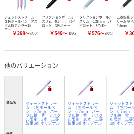
ジェットストリーム
フリクションボール3
フリクションボール3
三菱鉛筆 
３色ボールペン アス
スリム 0.5mm パイ
スリム 0.38mm パ
リーム 多
クル限定カラー軸
ロット 3色ボー…
イロット 3色ボ…
0.5mm
三…
￥298～
￥549～
￥576～
￥3
（税込）
（税込）
（税込）
他のバリエーション
商品名
ジェットストリー
ジェットストリー
ジェットスト
ム 2色ボールペ
ム 2色ボールペ
ム 2色ボー
ン 0.7mm パー
ン 0.7mm パー
ン 0.7mm
プル軸 紫 アスク
プル軸 紫 アスク
プル軸 紫 
ル限定 3本 三菱
ル限定 10本 三菱
ル限定 三菱
鉛筆uni オリジナル
鉛筆uni オリジナル
uni オリジナ
価格