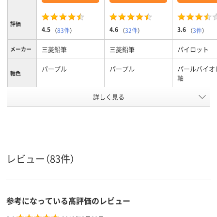
評価
4.5
4.6
3.6
（
83件
）
（
32件
）
（
3件
）
三菱鉛筆
三菱鉛筆
パイロット
メーカー
パープル
パープル
パールバイオ
軸色
軸
詳しく見る
0.7mm
0.5mm
0.38mm、0.
ボール径
3色
3色
3色
色数
油性インク
油性インク
フリクション
インク種
類
（ゲルインク）
レビュー（83件）
12mm
12mm
12.8mm
軸径
黒・赤・青
黒・赤・青
インク色
参考になっている高評価のレビュー
カラーグ
パープル系
パープル系
パープル系
ループ