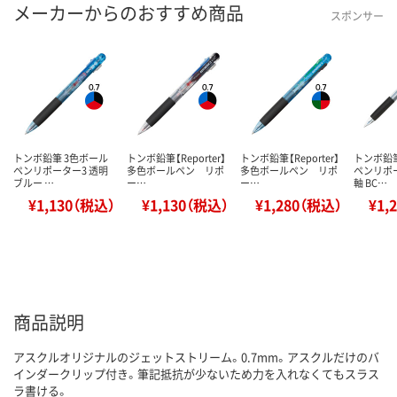
メーカーからのおすすめ商品
スポンサー
トンボ鉛筆 3色ボール
トンボ鉛筆【Reporter】
トンボ鉛筆【Reporter】
トンボ鉛筆
ペンリポーター3 透明
多色ボールペン リポ
多色ボールペン リポ
ペンリポー
ブルー …
ー…
ー…
軸 BC…
¥1,130（税込）
¥1,130（税込）
¥1,280（税込）
¥1,
商品説明
アスクルオリジナルのジェットストリーム。0.7mm。アスクルだけのバ
インダークリップ付き。筆記抵抗が少ないため力を入れなくてもスラス
ラ書ける。