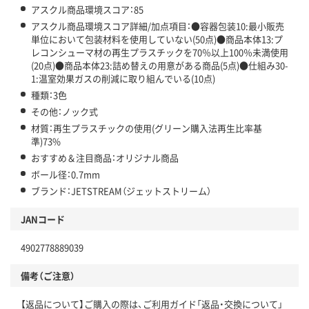
アスクル商品環境スコア：85
アスクル商品環境スコア詳細/加点項目：●容器包装10:最小販売
単位において包装材料を使用していない(50点)●商品本体13:プ
レコンシューマ材の再生プラスチックを70％以上100％未満使用
(20点)●商品本体23:詰め替えの用意がある商品(5点)●仕組み30-
1:温室効果ガスの削減に取り組んでいる(10点)
種類：3色
その他：ノック式
材質：再生プラスチックの使用(グリーン購入法再生比率基
準)73%
おすすめ＆注目商品：オリジナル商品
ボール径：0.7mm
ブランド：JETSTREAM（ジェットストリーム）
JANコード
4902778889039
備考（ご注意）
【返品について】ご購入の際は、ご利用ガイド「返品・交換について」