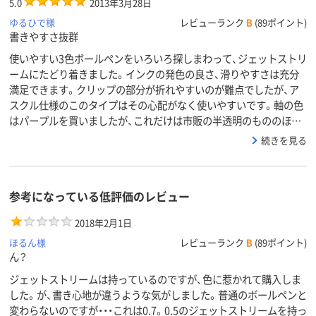
5.0
2013年3月28日
アスクル
ゆるひで様
レビューランク
B
(89ポイント)
商品環境
85
85
書きやすさ抜群
スコア
使いやすい3色ボールペンをいろいろ探しまわって、ジェットストリ
ームにたどり着きました。インクの発色の良さ、滑りやすさは充分
満足できます。クリップの部分が折れやすいのが難点でしたが、ア
スクル仕様のこのタイプはその心配がなく使いやすいです。軸の色
はパープルを買いましたが、これだけは市販の半透明のもののほ…
続きを見る
参考になっている低評価のレビュー
2018年2月1日
ほるん様
レビューランク
B
(89ポイント)
ん？
ジェットストリームは持っているのですが、色に惹かれて購入しま
した。が、書き心地が違うような気がしました。普通のボールペンと
変わらないのですが・・・これは0.7。0.5のジェットストリームを持っ