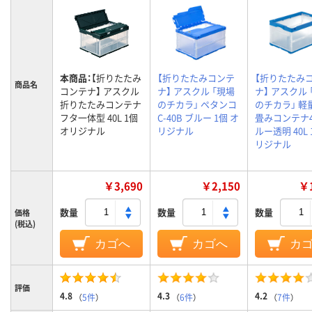
本商品：
【折りたたみ
【折りたたみコンテ
【折りたたみ
商品名
コンテナ】 アスクル
ナ】 アスクル 「現場
ナ】 アスクル 
折りたたみコンテナ
のチカラ」 ペタンコ
のチカラ」 軽
フタ一体型 40L 1個
C-40B ブルー 1個 オ
畳みコンテナ4
オリジナル
リジナル
ルー透明 40L 
リジナル
￥3,690
￥2,150
￥1
数量
数量
数量
価格
(税込)
カゴへ
カゴへ
カ
評価
4.8
4.3
4.2
（
5件
）
（
6件
）
（
7件
）