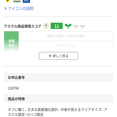
アイコンの説明
11
アスクル商品環境スコア
環境に配慮した材料を使用
容器
包装
省資源・無包装
分別・リサイクルしやすい設計
詳しく見る
環境に配慮した材料を使用
商品
お申込番号
本体
省資源・省エネ・節水
128704
分別・リサイクルしやすい設計
商品の特徴
独自の回収スキームがある
タフに働く。丈夫な底面強化設計。中身が見えるクリアタイプ。ア
仕組
アスクルで資源循環している
スクル限定・ロハコ限定