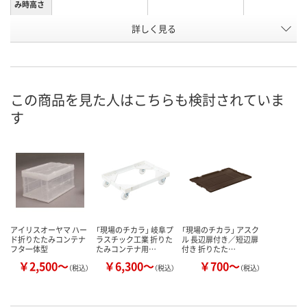
み時高さ
詳しく見る
50L
50L
40L
容量
お申込番
229251
859558
229171
号
あり
あり
入荷待ち
在庫
この商品を見た人はこちらも検討されていま
す
ご注文後、お
8月9日（日）
8月9日（日）
ついてご連絡
お届け日
ます
数量
数量
数量
カゴへ
カゴへ
カ
アイリスオーヤマ ハー
「現場のチカラ」 岐阜プ
「現場のチカラ」 アスク
ド折りたたみコンテナ
ラスチック工業 折りた
ル 長辺扉付き／短辺扉
フタ一体型
たみコンテナ用…
付き 折りたた…
￥2,500～
￥6,300～
￥700～
（税込）
（税込）
（税込）