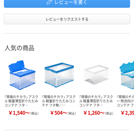
レビューを書く
レビューをリクエストする
人気の商品
「現場のチカラ」 アスク
「現場のチカラ」 アスク
「現場のチカラ」 アスク
「現場のチカ
ル 軽量薄型折りたたみ
ル 軽量折りたたみコン
ル 軽量薄型折りたたみ
ー 物流向
コンテナ フタ…
テナ フタ無／…
コンテナ フタ…
コンテナ 
￥1,540～
￥504～
￥1,260～
￥2,3
（税込）
（税込）
（税込）