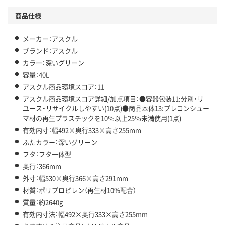
温室効果ガスなどの削減
商品仕様
この商品の環境配慮ポイントです。下記商品詳細「
メーカー：アスクル
アスクル商品環境スコア詳細／加点項目
」で確認できます。
ブランド：アスクル
カラー：深いグリーン
容量：40L
アスクル商品環境スコア：11
アスクル商品環境スコア詳細/加点項目：●容器包装11:分別・リ
ユース・リサイクルしやすい(10点)●商品本体13:プレコンシュー
マ材の再生プラスチックを10％以上25％未満使用(1点)
有効内寸：幅492×奥行333×高さ255mm
ふたカラー：深いグリーン
フタ：フタ一体型
奥行：366mm
外寸：幅530×奥行366×高さ291mm
材質：ポリプロピレン（再生材10%配合）
質量：約2640g
有効内寸法：幅492×奥行333×高さ255mm