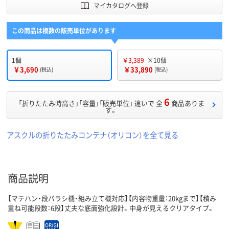
マイカタログへ登録
この商品は複数の販売単位があります
1個
￥3,389
×10個
￥3,690
￥33,890
(税込)
(税込)
6
「折りたたみ時高さ」「容量」「販売単位」 違いで 全
商品ありま
す。
アスクルの折りたたみコンテナ（オリコン）を全て見る
商品説明
【マテハン・段バラシ機・組み立て機対応】【内容物重量：20kgまで】【積み
重ね可能段数：6段】丈夫な底面強化設計。中身が見えるクリアタイプ。