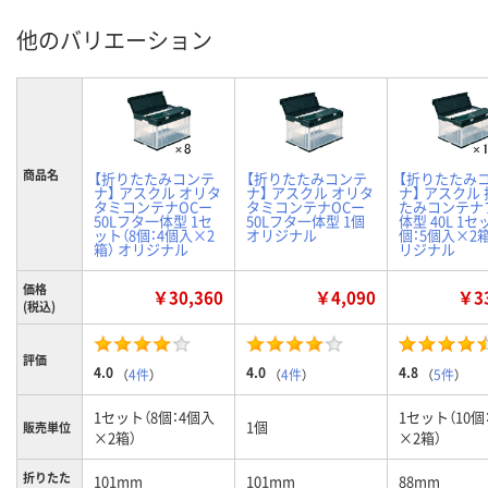
他のバリエーション
商品名
【折りたたみコンテ
【折りたたみコンテ
【折りたたみ
ナ】 アスクル オリタ
ナ】 アスクル オリタ
ナ】 アスクル
タミコンテナOCー
タミコンテナOCー
たみコンテナ
50Lフタ一体型 1セ
50Lフタ一体型 1個
体型 40L 1セ
ット（8個：4個入×2
オリジナル
個：5個入×2箱
箱） オリジナル
リジナル
価格
￥30,360
￥4,090
￥33
(税込)
評価
4.0
4.0
4.8
（
4件
）
（
4件
）
（
5件
）
1セット（8個：4個入
1セット（10個
1個
販売単位
×2箱）
×2箱）
折りたた
101mm
101mm
88mm