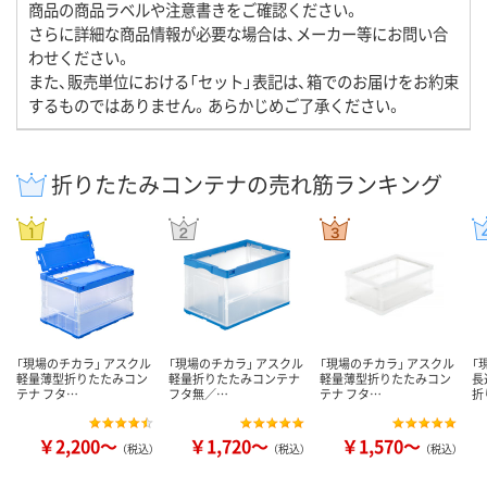
商品の商品ラベルや注意書きをご確認ください。
さらに詳細な商品情報が必要な場合は、メーカー等にお問い合
わせください。
また、販売単位における「セット」表記は、箱でのお届けをお約束
するものではありません。あらかじめご了承ください。
折りたたみコンテナの売れ筋ランキング
「現場のチカラ」 アスクル
「現場のチカラ」 アスクル
「現場のチカラ」 アスクル
「
軽量薄型折りたたみコン
軽量折りたたみコンテナ
軽量薄型折りたたみコン
長
テナ フタ…
フタ無／…
テナ フタ…
折
￥2,200～
￥1,720～
￥1,570～
（税込）
（税込）
（税込）