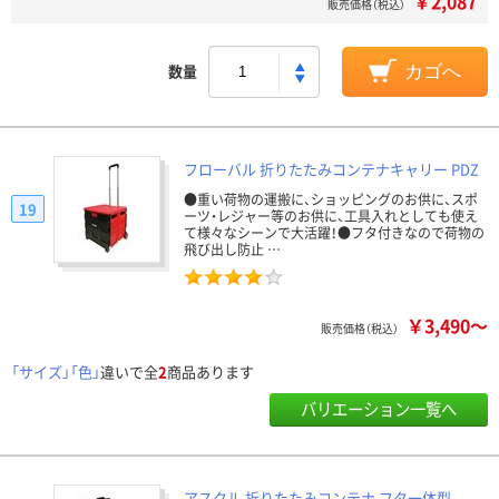
￥2,087
販売価格（税込）
数量
カゴへ
フローバル 折りたたみコンテナキャリー PDZ
●重い荷物の運搬に、ショッピングのお供に、スポ
19
ーツ・レジャー等のお供に、工具入れとしても使え
て様々なシーンで大活躍！●フタ付きなので荷物の
飛び出し防止 …
￥3,490～
販売価格（税込）
「サイズ」「色」
違いで全
2
商品あります
バリエーション一覧へ
アスクル 折りたたみコンテナ フタ一体型