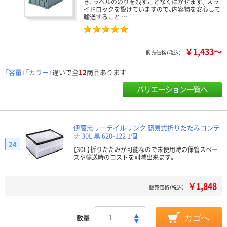
き、ラベルののりを残すことなくはがせます。スラ
イドロックを設けていますので、内容物を安心して
輸送すること …
￥1,433～
販売価格（税込）
「容量」「カラー」
違いで全
12
商品あります
バリエーション一覧へ
伊藤忠リーテイルリンク 簡易式折りたたみコンテ
ナ 30L 黒 620-122 1個
24
【30L】折りたたみが可能なので未使用時の保管スペー
スや輸送時のコストを削減出来ます。
￥1,848
販売価格（税込）
数量
カゴへ