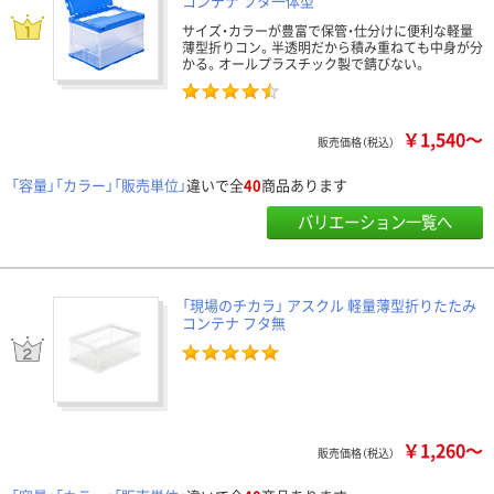
コンテナ フタ一体型
サイズ・カラーが豊富で保管・仕分けに便利な軽量
薄型折りコン。半透明だから積み重ねても中身が分
かる。オールプラスチック製で錆びない。
￥1,540～
販売価格（税込）
「容量」「カラー」「販売単位」
違いで全
40
商品あります
バリエーション一覧へ
「現場のチカラ」 アスクル 軽量薄型折りたたみ
コンテナ フタ無
￥1,260～
販売価格（税込）