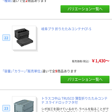
「種類」
違いで全
2
商品あります
バリエーション一覧へ
岐阜プラ 折りたたみコンテナCF-S
22
￥1,430～
販売価格（税込）
「容量」「カラー」「販売単位」
違いで全
9
商品あります
バリエーション一覧へ
トラスコ中山 TRUSCO 薄型折りたたみコンテ
ナ スライドロックフタ付
23
シボ加工を設けているので、ラベルを貼ることがで