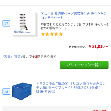
アスクル 長辺扉付き／短辺扉付き 折りたたみ
コンテナセット
17
扉付き折りたたみコンテナ5個、フタ1枚、キャリー1
台のお得なセット。
￥21,010～
販売価格（税込）
「容量」「種類」
違いで全
8
商品あります
バリエーション一覧へ
トラスコ中山 TRUSCO オリコン 折りたたみコン
テナ50L ダークブルー CR-S50N2-DB 1個 654-
8119（直送品）
18