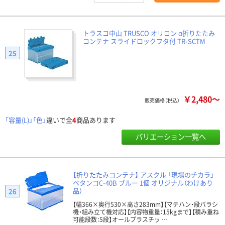
トラスコ中山 TRUSCO オリコン α折りたたみ
コンテナ スライドロックフタ付 TR-SCTM
25
￥2,480～
販売価格（税込）
「容量(L)」「色」
違いで全
4
商品あります
バリエーション一覧へ
【折りたたみコンテナ】 アスクル 「現場のチカラ」
ペタンコC-40B ブルー 1個 オリジナル（わけあり
品）
26
【幅366×奥行530×高さ283mm】【マテハン・段バラシ
機・組み立て機対応】【内容物重量：15kgまで】【積み重ね
可能段数：5段】オールプラスチッ …