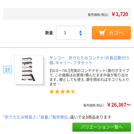
￥1,720
販売価格（税込）
数量
カゴへ
サンコー 折りたたみコンテナ（片長辺扉付）5
個、キャリー、フタセット
27
【50.6～74L】充実のコンテナセット！扉付きタイプ
で、この価格はお買得！積んだまま中身が取り出せ
ます。棚としても使え、扉を閉めればホコリも入り
ませ …
￥26,367～
販売価格（税込）
「折りたたみ時高さ」「容量」「販売単位」
違いで全
3
商品あります
バリエーション一覧へ