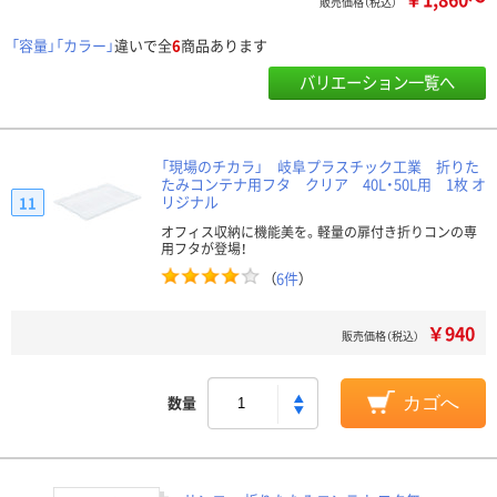
販売価格（税込）
「容量」「カラー」
違いで全
6
商品あります
バリエーション一覧へ
「現場のチカラ」 岐阜プラスチック工業 折りた
たみコンテナ用フタ クリア 40L・50L用 1枚 オ
リジナル
11
オフィス収納に機能美を。軽量の扉付き折りコンの専
用フタが登場！
（
6件
）
￥940
販売価格（税込）
数量
カゴへ