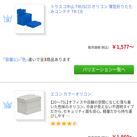
トラスコ中山 TRUSCO オリコン 薄型折りたた
みコンテナ TR-CB
￥1,577～
販売価格（税込）
「容量(L)」「色」
違いで全
3
商品あります
バリエーション一覧へ
エコン カラーオリコン
【20～75L】オフィスや店舗の空間になじむ落ち着
いた色味のオリコン。中身が見えない不透明タイプ
だから、セキュリティ面も安心。軽量だから持ち運
びしやす …
￥1,860～