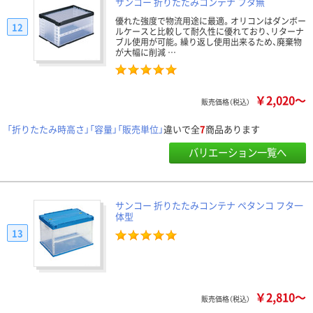
サンコー 折りたたみコンテナ フタ無
優れた強度で物流用途に最適。オリコンはダンボー
12
ルケースと比較して耐久性に優れており、リターナ
ブル使用が可能。繰り返し使用出来るため、廃棄物
が大幅に削減 …
￥2,020～
販売価格（税込）
「折りたたみ時高さ」「容量」「販売単位」
違いで全
7
商品あります
バリエーション一覧へ
サンコー 折りたたみコンテナ ペタンコ フタ一
体型
13
￥2,810～
販売価格（税込）