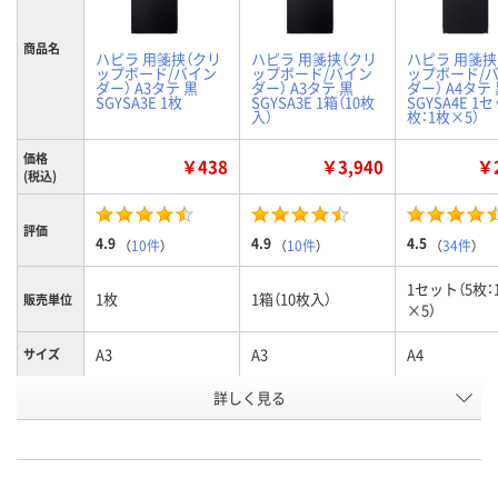
商品名
ハピラ 用箋挟（クリ
ハピラ 用箋挟（クリ
ハピラ 用箋挟
ップボード/バイン
ップボード/バイン
ップボード/
ダー） A3タテ 黒
ダー） A3タテ 黒
ダー） A4タテ
SGYSA3E 1枚
SGYSA3E 1箱（10枚
SGYSA4E 1
入）
枚：1枚×5）
価格
￥438
￥3,940
￥2
(税込)
評価
4.9
4.9
4.5
（
10件
）
（
10件
）
（
34件
）
1セット（5枚：
1枚
1箱（10枚入）
販売単位
×5）
A3
A3
A4
サイズ
詳しく見る
黒
黒
黒
カラー
お申込番
938796
943769
1289423
号
あり
あり
あり
在庫