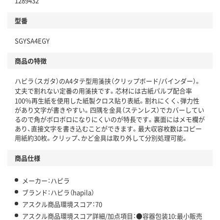
1289432
分別・リサイクルしやすい設計
型番
独自の回収スキームがある
SGYSA4EGY
仕組
アスクルで資源循環している
商品の特徴
温室効果ガスなどの削減
ハピラ（スガタ）のA4タテ型用箋挟（クリップボード/バインダー）。
この商品の環境配慮ポイントです。下記商品詳細「
丈夫で割れない定番の用箋挟です。芯材には古紙パルプ配合率
アスクル商品環境スコア詳細／加点項目
」で確認できます。
100％再生紙を使用した紙製クロス貼り表紙。割れにくく、弾力性
があり文字が書きやすい。四隅を金具（ステンレス）でカバーしてい
るので角がボロボロになりにくいのが特長です。裏面にはメモ欄が
あり、直接文字を書き込むことができます。最大収容枚数はコピー
用紙約30枚。クリップ、かど金具は取り外して分別処理可能。
商品仕様
メーカー：ハピラ
ブランド：ハピラ（hapila）
アスクル商品環境スコア：70
アスクル商品環境スコア詳細/加点項目：●容器包装10:最小販売