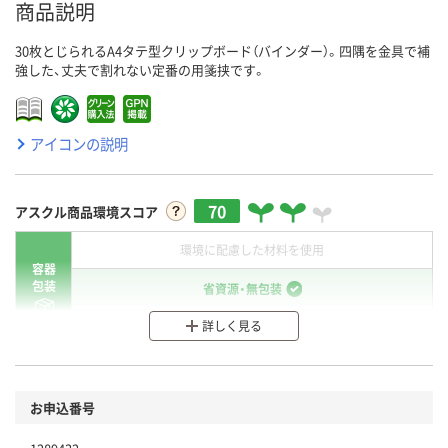
商品説明
30枚とじられるA4タテ型クリップボード（バインダー）。四隅を金具で補
強した、丈夫で割れない定番の用箋挟です。
アイコンの説明
70
アスクル商品環境スコア
環境に配慮した材料を使用
容器
包装
省資源・無包装
詳しく見る
分別・リサイクルしやすい設計
環境に配慮した材料を使用
商品
お申込番号
本体
省資源・省エネ・節水