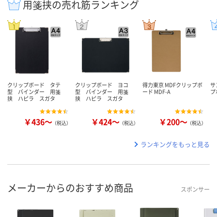
用箋挟の売れ筋ランキング
クリップボード タテ
クリップボード ヨコ
得力東京 MDFクリップボ
サ
型 バインダー 用箋
型 バインダー 用箋
ード MDF-A
プ
挟 ハピラ スガタ
挟 ハピラ スガタ
￥436～
￥424～
￥200～
（税込）
（税込）
（税込）
ランキングをもっと見る
メーカーからのおすすめ商品
スポンサー