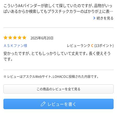
こういうA4バインダーが欲しくて探していたのですが、品物がいっ
ぱいあるからか検索してもプラスチックカラーのばかりが上に表示
されるのでたどり着くまで少し面倒でした。プラより安価で丈夫で
続きを見る
す。ペン差しとかクリップ部の広さとかそういうのいらないんで。
これが欲しかったんです。必要充分でした。
2025年6月20日
ＡＳＫファン様
レビューランク
C
(13ポイント)
安かったですが、とてもしっかりしていて丈夫です。長く使えそう
です。
※
レビューはアスクルWebサイト、LOHACOに投稿された内容です。
この商品のレビューを全て見る
レビューを書く