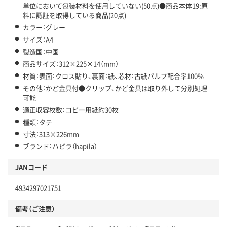
単位において包装材料を使用していない(50点)●商品本体19:原
料に認証を取得している商品(20点)
カラー：グレー
サイズ：A4
製造国：中国
商品サイズ：312×225×14（mm）
材質：表面：クロス貼り、裏面：紙、芯材：古紙パルプ配合率100%
その他：かど金具付●クリップ、かど金具は取り外して分別処理
可能
適正収容枚数：コピー用紙約30枚
種類：タテ
寸法：313×226mm
ブランド：ハピラ（hapila）
JANコード
4934297021751
備考（ご注意）