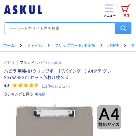
カゴ
メニュー
ホーム
ファイル
クリップボード/用箋挟
用箋挟
ク
ハピラ
ブランド：
ハピラ（hapila）
ハピラ 用箋挟（クリップボード/バインダー） A4タテ グレー
SGYSA4EGY 1セット（5枚：1枚×5）
4.5
（
18
件のレビュー
）
ランキングを見る：
用箋挟