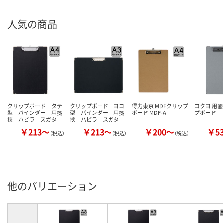
人気の商品
クリップボード タテ
クリップボード ヨコ
得力東京 MDFクリップ
コクヨ 用箋
型 バインダー 用箋
型 バインダー 用箋
ボード MDF-A
プボード
挟 ハピラ スガタ
挟 ハピラ スガタ
￥213～
￥213～
￥200～
￥5
（税込）
（税込）
（税込）
他のバリエーション