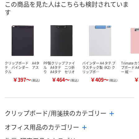
この商品を見た人はこちらも検討されていま
す
8月10日（月）
8月10日（月）
8月10日（月）
お届け日
数量
数量
数量
カゴへ
カゴへ
カ
クリップボード A4タ
PP製クリップファイ
バインダー A4 タテ プ
Trimate
テ バインダー アス
ル A4タテ 二つ折
ラスチック製 〈K2〉 ク
プボード A
クル
り A4タテ セリオ
リップボ…
ー 縦 …
￥397～
￥464～
￥409～
￥
（税込）
（税込）
（税込）
クリップボード/用箋挟のカテゴリー
オフィス用品のカテゴリー