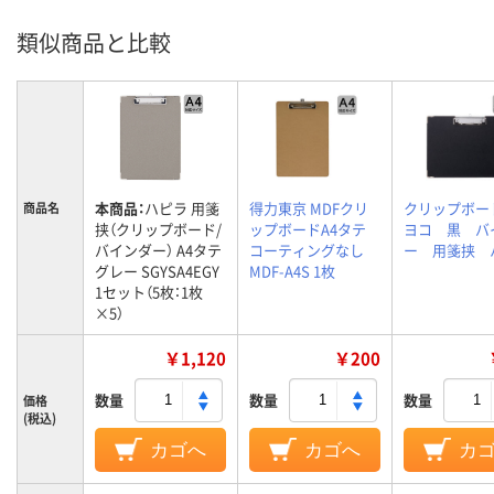
類似商品と比較
本商品：
ハピラ 用箋
得力東京 MDFクリ
クリップボー
商品名
挟（クリップボード/
ップボードA4タテ
ヨコ 黒 バ
バインダー） A4タテ
コーティングなし
ー 用箋挟 
グレー SGYSA4EGY
MDF-A4S 1枚
1セット（5枚：1枚
×5）
￥1,120
￥200
数量
数量
数量
価格
(税込)
カゴへ
カゴへ
カ