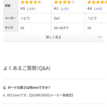
評価
4.5
4.1
4.6
（
18件
）
（
11件
）
（
34件
）
ハピラ
Deli
ハピラ
メーカー
A4
A4、A4タテ
A4
サイズ
カラーグ
詳しく見る
グレー系
ブラウン系
ブラック系
ループ
タテ
タテ
ヨコ
向き
アスクル
商品環境
70
70
スコア
よくあるご質問（Q&A）
Q.
ボードの厚さは何ｍｍですか？
A.
約3.5mmです。【2026年5月8日メーカー等確認】