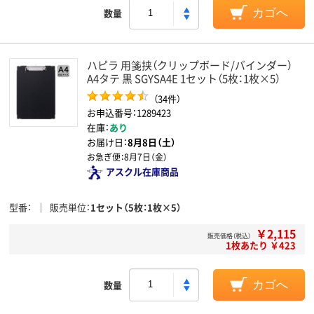
数量
カゴへ
ハピラ 用箋挟（クリップボード/バインダー）
A4タテ 黒 SGYSA4E 1セット（5枚：1枚×5）
（34件）
お申込番号：1289423
在庫：
あり
お届け日：
8月8日（土）
お急ぎ便：
8月7日（金）
アスクル在庫商品
型番
販売単位
1セット（5枚：1枚×5）
￥2,115
販売価格（税込）
1枚あたり ￥423
数量
カゴへ