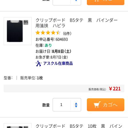
クリップボード B5タテ 黒 バインダー
用箋挟 ハピラ
（6件）
お申込番号：604693
在庫：
あり
お届け日：
8月8日（土）
お急ぎ便：
8月7日（金）
アスクル在庫商品
型番
販売単位
1枚
￥221
販売価格（税込）
数量
カゴへ
クリップボード B5タテ 10枚 黒 バイン