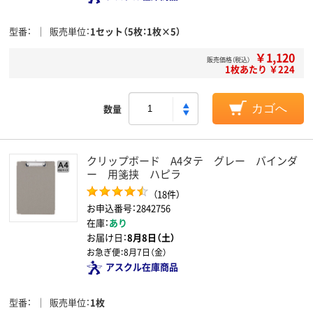
型番
販売単位
1セット（5枚：1枚×5）
￥1,120
販売価格（税込）
1枚あたり ￥224
数量
カゴへ
クリップボード A4タテ グレー バインダ
ー 用箋挟 ハピラ
（18件）
お申込番号：2842756
在庫：
あり
お届け日：
8月8日（土）
お急ぎ便：
8月7日（金）
アスクル在庫商品
型番
販売単位
1枚