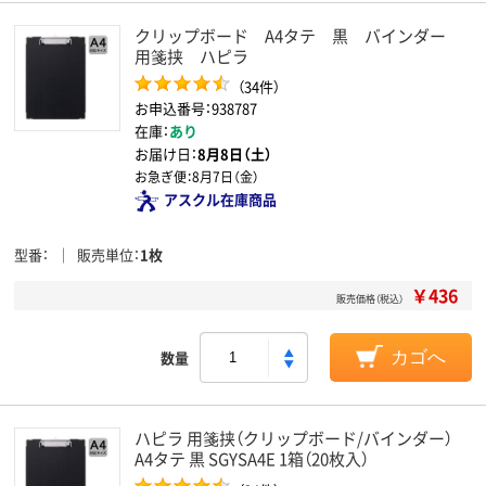
クリップボード A4タテ 黒 バインダー
用箋挟 ハピラ
（34件）
お申込番号：938787
在庫：
あり
お届け日：
8月8日（土）
お急ぎ便：
8月7日（金）
アスクル在庫商品
型番
販売単位
1枚
￥436
販売価格（税込）
数量
カゴへ
ハピラ 用箋挟（クリップボード/バインダー）
A4タテ 黒 SGYSA4E 1箱（20枚入）