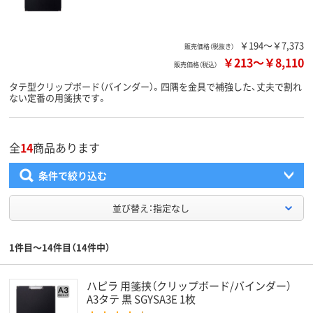
￥194～￥7,373
販売価格（税抜き）
￥213
～
￥8,110
販売価格（税込）
タテ型クリップボード（バインダー）。四隅を金具で補強した、丈夫で割れ
ない定番の用箋挟です。
全
14
商品あります
条件で絞り込む
並び替え：指定なし
1件目～14件目（14件中）
ハピラ 用箋挟（クリップボード/バインダー）
A3タテ 黒 SGYSA3E 1枚