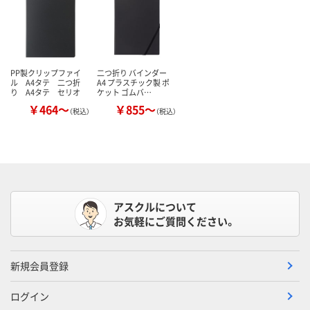
PP製クリップファイ
二つ折り バインダー
ル A4タテ 二つ折
A4 プラスチック製 ポ
り A4タテ セリオ
ケット ゴムバ…
￥464～
￥855～
（税込）
（税込）
アスクルについて
お気軽にご質問ください。
新規会員登録
ログイン