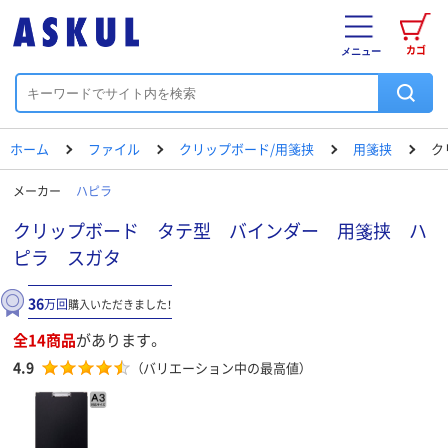
カゴ
メニュー
ホーム
ファイル
クリップボード/用箋挟
用箋挟
ク
メーカー
ハピラ
クリップボード タテ型 バインダー 用箋挟 ハ
ピラ スガタ
36
万回
購入いただきました！
全14商品
があります。
4.9
（バリエーション中の最高値）