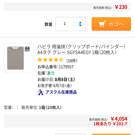
￥230
販売価格（税込）
数量
カゴへ
ハピラ 用箋挟（クリップボード/バインダー）
A4タテ グレー SGYSA4EGY 1箱（20枚入）
（18件）
お申込番号：1179557
在庫：
あり
お届け日：
8月8日（土）
お急ぎ便：
8月7日（金）
アスクル在庫商品
型番
販売単位
1箱（20枚入）
￥4,054
販売価格（税込）
1枚あたり ￥202.7