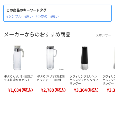
この商品のキーワードタグ
#シンプル
#厚い
#小さめ
#軽い
メーカーからのおすすめ商品
スポンサー
HARIO （ハリオ） 耐熱ガ
HARIO（ハリオ）冷水筒
ツヴィリングJ.A.ヘン
ツヴィリン
ラス製 冷水筒 ポット…
ピッチャー 1300ml…
ケルスジャパン ツヴィ
ケルスジ
リング…
リング…
¥1,034（税込）
¥2,780（税込）
¥3,304（税込）
¥3,