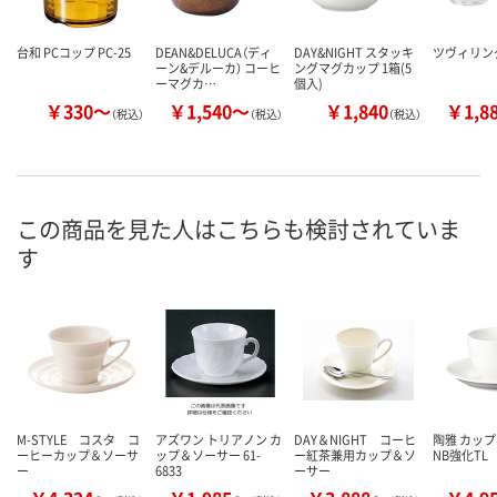
台和 PCコップ PC-25
DEAN&DELUCA（ディ
DAY&NIGHT スタッキ
ツヴィリン
ーン&デルーカ） コーヒ
ングマグカップ 1箱(5
ーマグカ…
個入)
￥330～
￥1,540～
￥1,840
￥1,8
（税込）
（税込）
（税込）
この商品を見た人はこちらも検討されていま
す
M-STYLE コスタ コ
アズワン トリアノン カ
DAY＆NIGHT コーヒ
陶雅 カッ
ーヒーカップ＆ソーサ
ップ＆ソーサー 61-
ー紅茶兼用カップ＆ソ
NB強化TL
ー
6833
ーサー