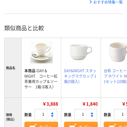
おすすめ特集一覧
類似商品と比較
商品名
本商品：
DAY＆
DAY&NIGHT スタッ
台和 コーヒ
NIGHT コーヒー紅
キングマグカップ 1
プ ホワイト M
茶兼用カップ＆ソー
箱(5個入)
1セット(10個)
サー 1箱（6客入）
￥3,888
￥1,840
￥5
数量
数量
数量
価格
(税込)