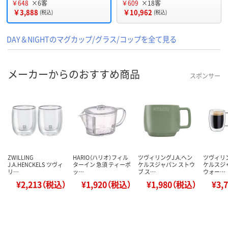
￥648
×6客
￥609
×18客
￥3,888
￥10,962
(税込)
(税込)
DAY＆NIGHTのマグカップ/グラス/コップを全て見る
メーカーからのおすすめ商品
スポンサー
ZWILLING
HARIO（ハリオ）フィル
ツヴィリングJ.A.ヘン
ツヴィリン
J.A.HENCKELS ツヴィ
ターイン 急須 ティーポ
ケルスジャパン ストウ
ケルスジ
リ…
ッ…
ブ ス…
ウォー…
¥2,213（税込）
¥1,920（税込）
¥1,980（税込）
¥3,