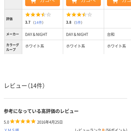
カゴへ
カゴへ
カ
評価
3.7
3.8
（
14件
）
（
5件
）
DAY＆NIGHT
DAY＆NIGHT
台和
メーカー
カラーグ
ホワイト系
ホワイト系
ホワイト系
ループ
180ml
220ml
容量
レビュー（14件）
参考になっている高評価のレビュー
5.0
2016年4月25日
ＹＭＳ様
レビューランク
B
(56ポイント)