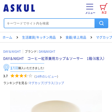
カゴ
メニュー
ホーム
生活雑貨/キッチン用品
食器/卓上用品
マグカップ
DAY＆NIGHT
ブランド：
DAY&NIGHT
DAY＆NIGHT コーヒー紅茶兼用カップ＆ソーサー 1箱（6客入）
1
万回
購入いただきました！
3.7
（
14
件のレビュー
）
ランキングを見る：
マグカップ/グラス/コップ