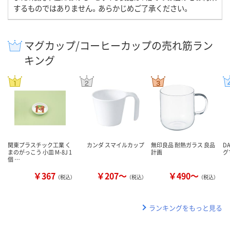
するものではありません。あらかじめご了承ください。
マグカップ/コーヒーカップの売れ筋ラン
キング
関東プラスチック工業 く
カンダ スマイルカップ
無印良品 耐熱ガラス 良品
D
まのがっこう 小皿 M-8J 1
計画
グ
個 …
￥367
￥207～
￥490～
（税込）
（税込）
（税込）
ランキングをもっと見る