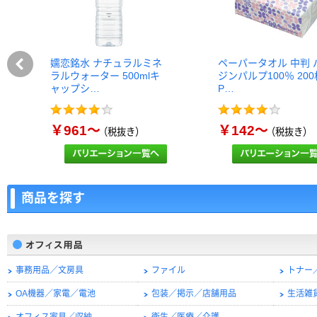
嬬恋銘水 ナチュラルミネ
ペーパータオル 中判 
ラルウォーター 500mlキ
ジンパルプ100％ 20
ャップシ…
P…
￥961～
￥142～
（税抜き）
（税抜き）
商品を探す
事務用品／文房具
ファイル
トナー
OA機器／家電／電池
包装／掲示／店舗用品
生活雑