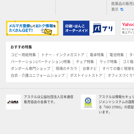
医薬品の販売
表示
おすすめ特集
コピー用紙特集
トナー・インクメガストア
電卓特集
電池特集
タ
パーテーション(パーティション)特集
チェア特集
ラック特集
ゴミ箱
ダンボール専門ショップ
現場のチカラ
台車ナビ
すべての働く現場
白衣・介護ユニフォームショップ
ポストイットストア
オフィスづくり
アスクルは公益社団法人日本通信
アスクルは情報セキュ
販売協会の会員です。
ジメントシステムの国
る「ISO 27001」の
います。