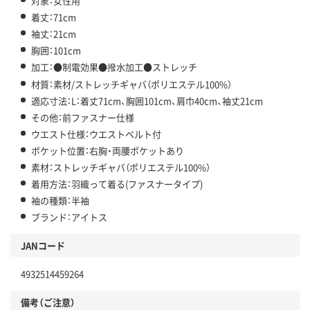
対象：女性用
着丈：71cm
袖丈：21cm
胸囲：101cm
加工：●制電効果●撥水加工●ストレッチ
材質：素材/ストレッチギャバ（ポリエステル100%）
適応寸法：L：着丈71cm、胸囲101cm、肩巾40cm、袖丈21cm
その他：前ファスナー仕様
ウエスト仕様：ウエストベルト付
ポケット位置：右胸・両腰ポケットあり
素材：ストレッチギャバ（ポリエステル100%）
着用方法：羽織って着る(ファスナータイプ)
袖の種類：半袖
ブランド：アイトス
JANコード
4932514459264
備考（ご注意）