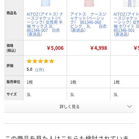
商品名
AITOZ（アイトス） ナ
アイトス ナースジ
AITOZ（アイト
ースジャケット（ベ
ャケット（ベーシッ
ースジャケッ
ーシック） 女性用 半
ク） 861346-060
ーシック） 女
袖 サックス 3L
ピンク 3L 白衣
袖 ホワイト 3
861346-007 白衣
（直送品）
861346-00
（直送品）
（直送品）
価格
￥5,006
￥4,998
￥5
(税込)
評価
5.0
（
1件
）
1枚
1枚
1枚
販売単位
3L
3L
3L
サイズ
詳しく見る
サックス
ピンク
ホワイト
カラー
お申込番
2125292
2125336
2125256
号
直送品
直送品
直送品
在庫
この商品を見た人はこちらも検討されていま