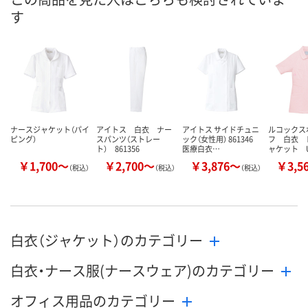
す
8月24日（月）まで
8月24日（月）まで
8月24日（月）
お届け日
数量
数量
数量
カゴへ
カゴへ
カ
ナースジャケット（パイ
アイトス 白衣 ナー
アイトス サイドチュニ
ルコックス
ピング）
スパンツ（ストレー
ック（女性用） 861346
フ 白衣 
ト） 861356
医療白衣…
ャケット U
￥1,700～
￥2,700～
￥3,876～
￥3,5
（税込）
（税込）
（税込）
白衣（ジャケット）のカテゴリー
白衣・ナース服(ナースウェア)のカテゴリー
オフィス用品のカテゴリー