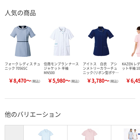
人気の商品
フォーク レディス チュ
住商モンブラン ナース
アイトス 白衣 アシ
KAZEN 
ニック 7056SC
ジャケット 半袖
ンメトリーカラーチュ
ット半袖 10
MN500
ニック（リボン型ポケ…
￥8,470～
￥5,980～
￥3,780～
￥6,4
（税込）
（税込）
（税込）
他のバリエーション