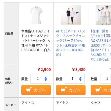
本商品：
AITOZ（アイ
AITOZ（アイトス） ス
【在庫一掃セー
商品名
トス） ナースジャケ
クエアネックチュニ
8/31まで】【
ット（ベーシック） 女
ック（ナースジャケ
品】KAZEN 
性用 半袖 ホワイト
ット） 医療白衣 半袖
医務衣（ケーシ
L 861346-001 白衣
ホワイト L 861365-
袖 ホワイト L
001
AKL360-30
（わけあり品）
￥2,900
￥3,480
数量
数量
数量
価格
(税込)
カゴへ
カゴへ
カ
アイトス
アイトス
タップ
メーカー