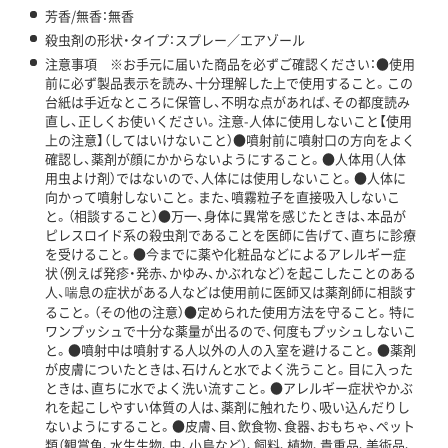
芳香/無香：無香
殺虫剤の形状・タイプ：スプレー／エアゾール
注意事項 ※お手元に届いた商品を必ずご確認ください：●使用
前に必ず製品表示を読み、十分理解した上で使用すること。この
台紙は手近なところに保管し、不明な点があれば、その都度読み
直し、正しくお使いください。注意-人体に使用しないこと【使用
上の注意】（してはいけないこと）●噴射前に噴射口の方向をよく
確認し、薬剤が顔にかからないようにすること。●人体用（人体
用虫よけ剤）ではないので、人体には使用しないこと。●人体に
向かって噴射しないこと。また、噴霧粒子を直接吸入しないこ
と。（相談すること）●万一、身体に異常を感じたときは、本品が
ピレスロイド系の殺虫剤であることを医師に告げて、直ちに診療
を受けること。●今までに薬や化粧品などによるアレルギー症
状（例えば発疹・発赤、かゆみ、かぶれなど）を起こしたことのある
人、喘息の症状がある人などは使用前に医師又は薬剤師に相談す
ること。（その他の注意）●定められた使用方法を守ること。特に
ワンプッシュで十分な薬量が出るので、何度もプッシュしないこ
と。●噴射中は噴射する人以外の人の入室を避けること。●薬剤
が皮膚についたときは、石けんと水でよく洗うこと。目に入った
ときは、直ちに水でよく洗い流すこと。●アレルギー症状やかぶ
れを起こしやすい体質の人は、薬剤に触れたり、吸い込んだりし
ないようにすること。●皮膚、目、飲食物、食器、おもちゃ、ペット
類（観賞魚、水生生物、虫、小鳥など）、飼料、植物、貴重品、美術品、