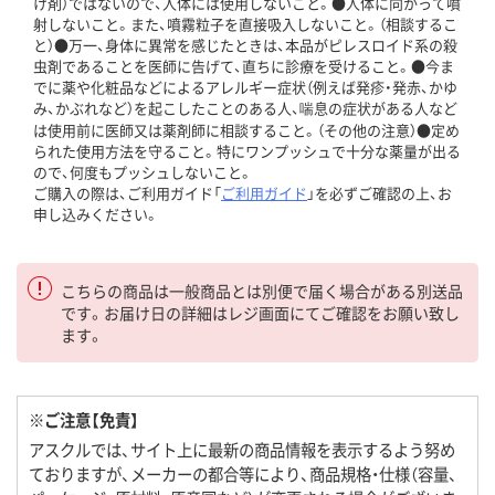
け剤）ではないので、人体には使用しないこと。●人体に向かって噴
射しないこと。また、噴霧粒子を直接吸入しないこと。（相談するこ
と）●万一、身体に異常を感じたときは、本品がピレスロイド系の殺
虫剤であることを医師に告げて、直ちに診療を受けること。●今ま
でに薬や化粧品などによるアレルギー症状（例えば発疹・発赤、かゆ
み、かぶれなど）を起こしたことのある人、喘息の症状がある人など
は使用前に医師又は薬剤師に相談すること。（その他の注意）●定め
られた使用方法を守ること。特にワンプッシュで十分な薬量が出る
ので、何度もプッシュしないこと。
ご購入の際は、ご利用ガイド「
ご利用ガイド
」を必ずご確認の上、お
申し込みください。
こちらの商品は一般商品とは別便で届く場合がある別送品
です。お届け日の詳細はレジ画面にてご確認をお願い致し
ます。
※ご注意【免責】
アスクルでは、サイト上に最新の商品情報を表示するよう努め
ておりますが、メーカーの都合等により、商品規格・仕様（容量、