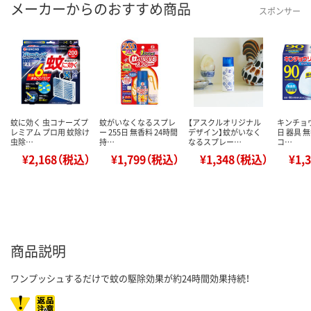
メーカーからのおすすめ商品
スポンサー
蚊に効く 虫コナーズプ
蚊がいなくなるスプレ
【アスクルオリジナル
キンチョウ
レミアム プロ用 蚊除け
ー 255日 無香料 24時間
デザイン】蚊がいなく
日 器具 
虫除…
持…
なるスプレー…
コ…
¥2,168（税込）
¥1,799（税込）
¥1,348（税込）
¥1,
商品説明
ワンプッシュするだけで蚊の駆除効果が約24時間効果持続！