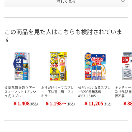
詳しく見る
ハッカ
ハッカ
ローズ
商品タイ
プ
お申込番
XN14923
XK00309
XR10669
号
この商品を見た人はこちらも検討されていま
1点
3点
あり
在庫
す
8月13日（木）
8月13日（木）
8月13日（木）
お届け日
数量
数量
数量
カゴへ
カゴへ
カ
蚊 駆除剤 蚊取り アー
おすだけベープスプレ
蚊がいなくなるスプレ
キンチョー
スノーマット 1プッシ
ー 不快害虫用 フマ
ーV200回無香料
次世代型 屋
ュ式 スプレー…
キラー
4987115105…
源不要
￥1,408
￥1,198～
￥11,205
￥8
（税込）
（税込）
（税込）