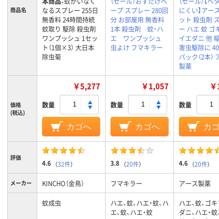
本商品：
蚊がいなく
（セール）おすだけベ
（セール）【ベ
なるスプレー 255日
ープ スプレー 280回
にくい】アー
商品名
無香料 24時間持続
分 お部屋用 無香料
ット 殺虫剤 
蚊取り 駆除 殺虫剤
1本 殺虫剤 蚊・ハ
ー ハエ 蚊 
ワンプッシュ 1セッ
エ ワンプッシュ
イエダニ 他 
ト（1個×3） 大日本
虫よけ フマキラー
害虫駆除に 400
除虫菊
パック（2本）
製薬
￥5,277
￥1,057
￥1
数量
数量
数量
価格
(税込)
カゴへ
カゴへ
カ
評価
4.6
3.8
4.6
（
32件
）
（
20件
）
（
20件
）
KINCHO（金鳥）
フマキラー
アース製薬
メーカー
蚊成虫
ハエ、蚊、ハエ・蚊、ハ
ハエ、蚊、ゴキ
エ、蚊、ハエ・蚊
ダニ、ハエ・蚊