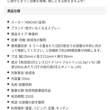
に蚊がとまって効果を発揮。壁にとまる蚊をまちぶせ！
商品仕様
メーカー：KINCHO（金鳥）
ブランド：蚊がいなくなるスプレー
商品タイプ：無香料
効果・効能：蚊成虫の駆除
使用量目安：４.５～８畳あたり1回の割合でお部屋の中央に向か
って噴射してください。１回噴射で約24時間効果が持続します。
寸法：幅120mm×高さ211mm×奥行38mm
成分：【有効成分】ピレスロイド（メトフルトリン13.3w/ｖ％）（原
液100mLあたり）【その他の成分】エタノール、LPG
対象害虫：蚊成虫
内容量：55mL
名称：蚊駆除剤
薬事分類：防除用医薬部外品
有効期間：255日
用途：お部屋の蚊を駆除
利用場所：寝室、リビング、玄関、キッチン