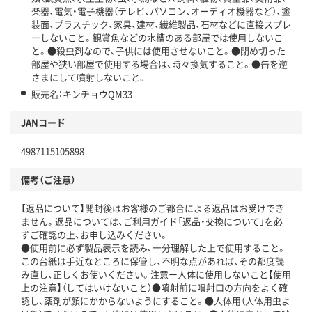
楽器、電気・電子機器（テレビ、パソコン、オーディオ機器など）、塗
装面、プラスチック、家具、建材、繊維製品、石材などに直接スプレ
ーしないこと。観賞魚などの水槽のある部屋では使用しないこ
と。●殺虫剤なので、子供には使用させないこと。●閉め切った
部屋や狭い部屋で使用する場合は、時々換気すること。●缶を逆
さまにして噴射しないこと。
販売名：キンチョウQM33
JANコード
4987115105898
備考（ご注意）
【返品について】開封後はお客様のご都合による返品はお受けでき
ません。返品については、ご利用ガイド「返品・交換について」を必
ずご確認の上、お申し込みください。
●使用前に必ず製品表示を読み、十分理解した上で使用すること。
この台紙は手近なところに保管し、不明な点があれば、その都度読
み直し、正しくお使いください。注意ー人体に使用しないこと【使用
上の注意】（してはいけないこと）●噴射前に噴射口の方向をよく確
認し、薬剤が顔にかからないようにすること。●人体用（人体用虫よ