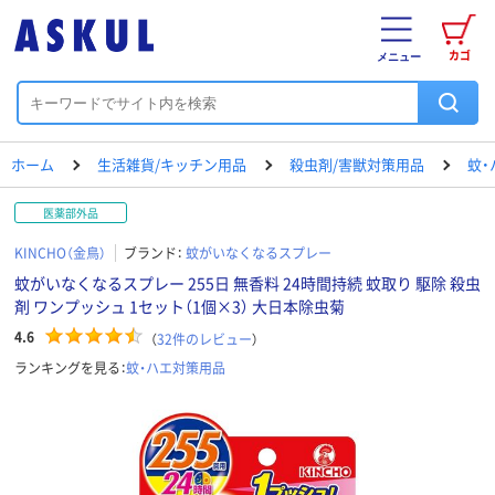
カゴ
メニュー
ホーム
生活雑貨/キッチン用品
殺虫剤/害獣対策用品
蚊・
医薬部外品
KINCHO（金鳥）
ブランド：
蚊がいなくなるスプレー
蚊がいなくなるスプレー 255日 無香料 24時間持続 蚊取り 駆除 殺虫
剤 ワンプッシュ 1セット（1個×3） 大日本除虫菊
4.6
（
32
件のレビュー
）
ランキングを見る：
蚊・ハエ対策用品