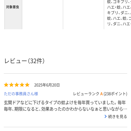
蚊、ゴキブリ、
ハエ・蚊、ハエ
対象害虫
キブリ、ダニ、
蚊、ハエ、蚊、
リ、ダニ、ハエ
レビュー（32件）
2025年6月20日
ただの事務員さん様
レビューランク
A
(238ポイント)
玄関ドアなどに下げるタイプの蚊よけを毎年買っていました。毎年
毎年、期限になると、効果あったのかわからないなぁと思いながら捨
ててました。このタイプのは、寝室や応接室などには使っていて効
続きを見る
果がわかっているので、下げるタイプを止め、今年からすべてコレに
します。