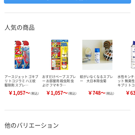
人気の商品
アースジェット ゴキブ
おすだけベープ スプレ
蚊がいなくなるスプレ
水性キンチ
リ トコジラミ ハエ蚊
ー お部屋用 殺虫剤 虫
ー 大日本除虫菊
ット 無臭性 
駆除剤 スプレ…
よけ フマキラ…
キブリ ト
￥1,057～
￥1,057～
￥748～
￥6
（税込）
（税込）
（税込）
他のバリエーション