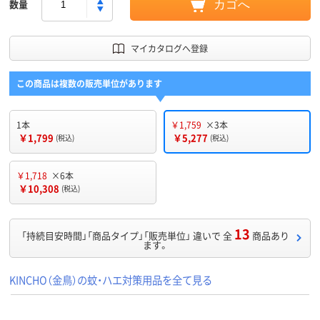
数量
カゴへ
マイカタログへ登録
この商品は複数の販売単位があります
1本
￥1,759
×3本
￥1,799
￥5,277
(税込)
(税込)
￥1,718
×6本
￥10,308
(税込)
13
「持続目安時間」「商品タイプ」「販売単位」 違いで 全
商品あり
ます。
KINCHO（金鳥）の蚊・ハエ対策用品を全て見る