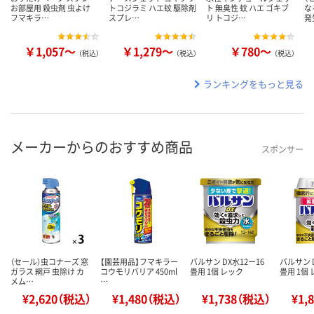
お部屋用 殺虫剤 虫よけ
トコジラミ ハエ蚊 駆除剤
ト 無臭性 蚊 ハエ ゴキブ
な
フマキラ…
スプレ…
リ トコジ…
発
￥1,057～
￥1,279～
￥780～
（税込）
（税込）
（税込）
ランキングをもっと見る
メーカーからのおすすめ商品
スポンサー
（セール）虫コナーズ 窓
【園芸用品】フマキラー
バルサン DX水12ー16
バルサン D
ガラス 網戸 虫除け カ
コウモリバリア 450ml
畳用 1個 レック
畳用 1個
メム…
…
¥2,620（税込）
¥1,480（税込）
¥1,738（税込）
¥1,