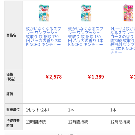
蚊がいなくなるスプ
蚊がいなくなるスプ
（セール）蚊が
レー ワンプッシュ
レー ワンプッシュ
なるスプレー 
商品名
蚊取り 蚊 駆除 130
蚊取り 蚊 駆除 130
ローズの香り 
回 ハッカの香り 2本
回 ハッカの香り 1本
間持続 蚊取り
KINCHO キンチョー
KINCHO キンチョー
殺虫剤 ワン
ュ 1本 KINC
チョー
価格
￥2,578
￥1,389
￥1
(税込)
評価
1セット（2本）
1本
1本
販売単位
持続目安
12時間持続
12時間持続
12時間持続
時間