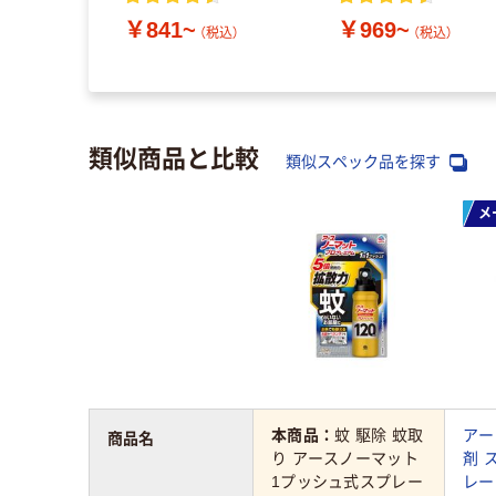
￥841~
￥969~
（税込）
（税込）
類似商品と比較
類似スペック品を探す
メ
本商品：
蚊 駆除 蚊取
アー
商品名
り アースノーマット
剤 
1プッシュ式スプレー
レー