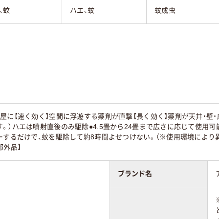
、蚊
ハエ、蚊
蚊成虫
屋に【速く効く】空間に浮遊する薬剤が直撃【長く効く】薬剤が天井・壁・
。）ハエは噴射直後のみ駆除●4.5畳から24畳まで広さに応じて使用可
ーするだけで、蚊を駆除して約8時間よせつけない。（※使用環境により
部外品】
ブランド名