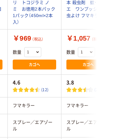
ュ
リ トコジラミ ノ
本 殺虫剤 蚊・ハ
回分 1個
日
ミ お徳用2本パック
エ ワンプッシュ
対策 ワ
1パック（450ml×2本
虫よけ フマキラー
ース製薬
入）
￥969
￥1,057
￥1,2
（税込）
（税込）
数量
数量
数量
カゴへ
カゴへ
4.6
3.8
4.6
(12)
(20)
フマキラー
フマキラー
アース製
スプレー／エアゾー
スプレー／エアゾー
スプレー
ル
ル
ル