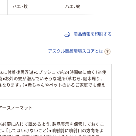
ハエ・蚊
ハエ、蚊
ハエ・蚊
商品情報を印刷する
アスクル商品環境スコアとは
床に付着後再浮遊●1プッシュで約24時間蚊に効く（※使
能●お外の蚊が潜んでいそうな場所（草むら、庭木周り、
異なります。）●赤ちゃんやペットのいるご家庭でも使え
アースノーマット
※必要に応じて読めるよう、製品表示を保管しておくこ
と。【してはいけないこと】●噴射前に噴射口の方向をよ