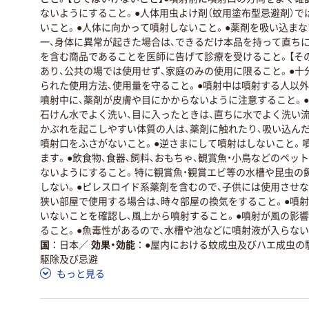
ないようにすること。●人体用虫よけ剤（蚊用塗布型忌避剤）で
いこと。●人体に向かって噴射しないこと。●薬剤を吸い込まな
一、身体に異常が起きた場合は、できるだけ本品を持って直ち
を含む商品であることを医師に告げて診療を受けること。【そ
あり、公共の場では使用せず、家庭のみの使用に限ること。●十
られた使用方法、使用量を守ること。●噴射中は噴射する人以外
噴射中に、薬剤が皮膚や目にかからないように注意すること。
石けん水でよく洗い、目に入ったときは、直ちに水でよく洗い
かぶれを起こしやすい体質の人は、薬剤に触れたり、吸い込ん
噴射口をふさがないこと。●逆さまにして噴射はしないこと。
ます。●飲食物、食器、飼料、おもちゃ、観賞魚・小鳥などのペッ
ないようにすること。特に観賞魚・観賞エビ等の水槽や昆虫の
しない。●ピレスロイド系薬剤を含むので、子供には使用させな
狭い部屋で使用する場合は、時々部屋の換気をすること。●噴
いないことを確認し、風上から噴射すること。●噴射が風の影
ること。●魚毒性があるので、水槽や池などに噴射液が入らな
国
日本
／
効果・効能
●屋内における蚊成虫及びハエ成虫の
駆除及び忌避
もっと見る