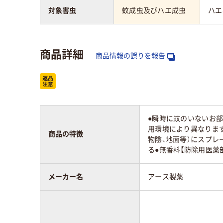
対象害虫
蚊成虫及びハエ成虫
ハエ
商品詳細
商品情報の誤りを報告
●瞬時に蚊のいないお部
用環境により異なります
商品の特徴
物陰、地面等）にスプレ
る●無香料【防除用医薬
メーカー名
アース製薬