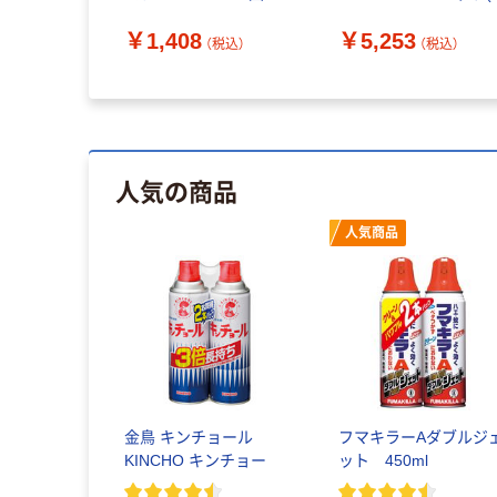
個 対策 部屋 アース製薬
本)（直送品）
￥1,408
￥5,253
（税込）
（税込）
人気の商品
人気商品
金鳥 キンチョール
フマキラーAダブルジ
KINCHO キンチョー
ット 450ml