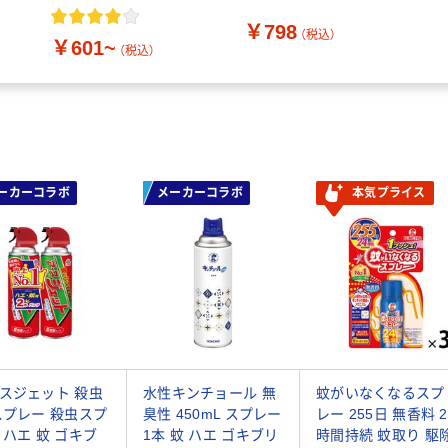
835922 1本
￥798
（税込）
￥601~
（税込）
ーカーコラボ
メーカーコラボ
本気プライス
スジェット 殺虫
水性キンチョール 無
蚊がいなくなるスプ
スプレー 殺虫スプ
臭性 450mL スプレー
レー 255日 無香料 2
 ハエ 蚊 ゴキブ
1本 蚊 ハエ ゴキブリ
時間持続 蚊取り 駆