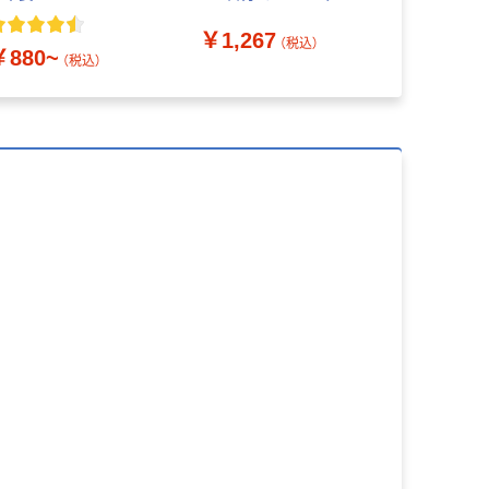
ラベル 無香料 1個 蚊 駆
キラー
￥1,267
￥1,118
除剤 殺虫剤 アース製薬
（税込）
￥880~
限定
（税込）