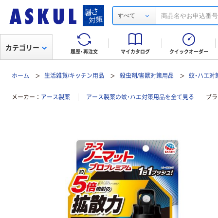
すべて
カテゴリー
履歴・再注文
マイカタログ
クイックオーダー
ホーム
生活雑貨/キッチン用品
殺虫剤/害獣対策用品
蚊・ハエ対
メーカー
アース製薬
アース製薬の蚊・ハエ対策用品を全て見る
ブラ