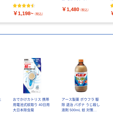
製薬
￥1,480
（税込）
￥1,198~
（税込）
ェ
おでかけカトリス 携帯
アース製薬 ボウフラ 駆
用電池式蚊取り 40日用
除 退治 バポナ うじ殺し
大日本除虫菊
液剤 500mL 蚊 対策