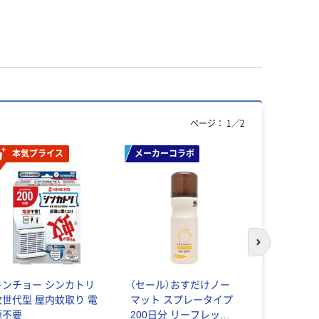
ページ：
1
／
2
本気プライス
メーカーコラボ
次のスライド
キンチョー シンカトリ
（セール）おすだけノー
（セール）
次世代型 屋内蚊取り 電
マット スプレータイプ
プスプレー 
源不要
200日分 リーフレット
部屋用 無香