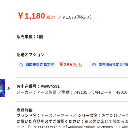
￥1,180
／￥1,073（税抜き）
（税込）
販売単位：1個
配送オプション
￥385
時間帯指定 指定可
置き場所指定 利用
（税込）
お申込番号：AWW4591
メーカー：アース製薬
／型番：749135
／JANコード：490108
商品詳細
ブランド名
アースノーマット
／
シリーズ名
おすだけノー
に届いた商品を必ずご確認ください
※必要に応じて読めるよ
こと。【してはいけないこと】●噴射前に噴射口の方向をよく確