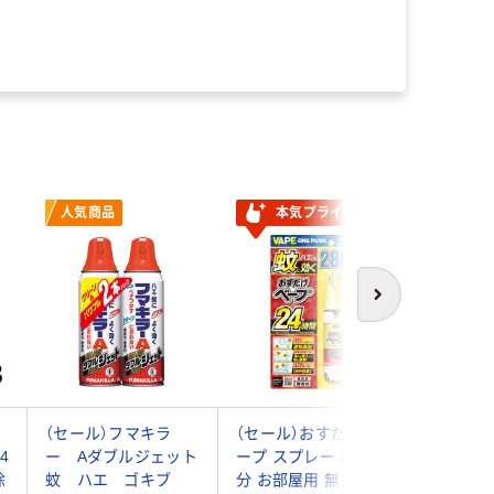
人気商品
本気プライス
人気商
次へ
（セール）フマキラ
（セール）おすだけベ
蚊 駆除 
4
ー Aダブルジェット
ープ スプレー 280回
スノーマ
除
蚊 ハエ ゴキブ
分 お部屋用 無香料 1
シュ式 ス