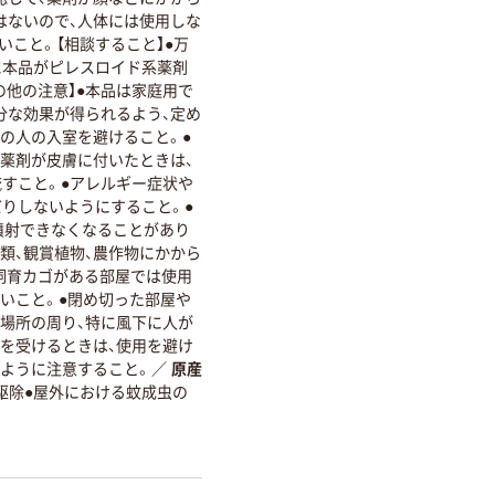
はないので、人体には使用しな
いこと。【相談すること】●万
に本品がピレスロイド系薬剤
の他の注意】●本品は家庭用で
分な効果が得られるよう、定め
の人の入室を避けること。●
●薬剤が皮膚に付いたときは、
流すこと。●アレルギー症状や
だりしないようにすること。●
噴射できなくなることがあり
ト類、観賞植物、農作物にかから
飼育カゴがある部屋では使用
いこと。●閉め切った部屋や
射場所の周り、特に風下に人が
響を受けるときは、使用を避け
いように注意すること。
／
原産
駆除●屋外における蚊成虫の