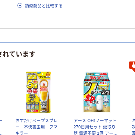
類似商品と比較する
されています
ー
おすだけベープスプレ
アース OH！ノーマット
ー 不快害虫用 フマ
270日用セット 蚊取り
3
キラー
器 電源不要 1個 アース