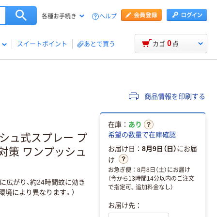
ヘルプ
各種お手続き
0
スイートポイント
あとで買う
カゴ
点
商品情報を印刷する
在庫：
あり
希望の数量で在庫確認
ッシュ式スプレー プ
お届け日：
8月9日（日）
にお届
内 対策 ワンプッシュ
け
お急ぎ便：8月8日（土）にお届け
（今から13時間14分以内のご注文
に広がり、約24時間蚊に効き
で指定可。追加料金なし）
環境により異なります。）
お届け先：