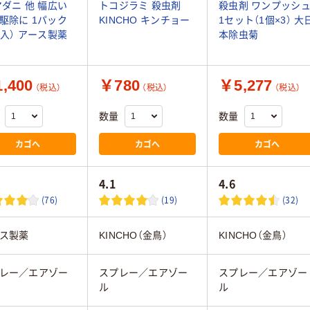
マダニ 他 幅広い
トコジラミ 殺虫剤
殺虫剤 ワンプッシ
駆除に 1パック
KINCHO キンチョー
1セット（1個×3） 大
本入） アース製薬
本除虫菊
,400
￥780
￥5,277
（税込）
（税込）
（税込）
数量
数量
カゴへ
カゴへ
カゴへ
4.1
4.6
(76)
(19)
(32)
ス製薬
KINCHO（金鳥）
KINCHO（金鳥）
レー／エアゾー
スプレー／エアゾー
スプレー／エアゾー
ル
ル