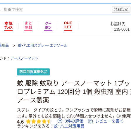
詳細設定
お届け先
〒135-0061
策用品
蚊・ハエ用スプレー・エアゾール
ンド
アースノーマット
防除用医薬部外品
蚊 駆除 蚊取り アースノーマット 1プ
ロプレミアム 120回分 1個 殺虫剤 室
アース製薬
スプレータイプの蚊とり。ワンプッシュで瞬時に薬剤がお部屋
ます。屋外でも蚊を駆除して約8時間よせつけません。（※使用
4.6
3件の評価
レビューを書く
ランキングをみる
蚊・ハエ対策用品