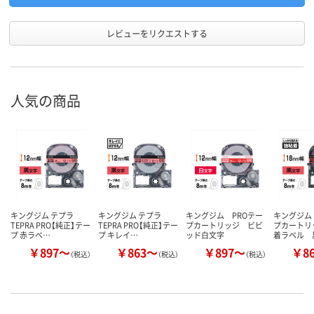
レビューをリクエストする
人気の商品
キングジム テプラ
キングジム テプラ
キングジム PROテー
キングジム
TEPRA PRO【純正】テー
TEPRA PRO【純正】テー
プカートリッジ ビビ
プカートリ
プ 赤ラベ…
プ キレイ…
ッド白文字
着ラベル 
￥897～
￥863～
￥897～
￥8
（税込）
（税込）
（税込）