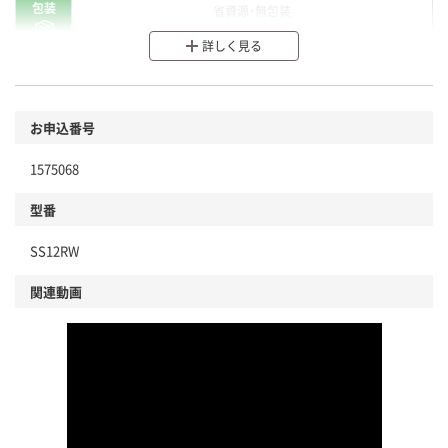
包装
省資源・無包装
詳しく見る
分別・リサイクルしやすい設計
環境に配慮した材料を使用
商品
お申込番号
本体
省資源・省エネ・節水
1575068
分別・リサイクルしやすい設計
型番
独自の回収スキームがある
SS12RW
仕組
アスクルで資源循環している
関連動画
温室効果ガスなどの削減
この商品の環境配慮ポイントです。下記商品詳細「
アスクル商品環境スコア詳細／加点項目
」で確認できます。