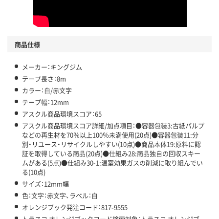
商品仕様
メーカー：キングジム
テープ長さ：8m
カラー：白/赤文字
テープ幅：12mm
アスクル商品環境スコア：65
アスクル商品環境スコア詳細/加点項目：●容器包装3:古紙パルプ
などの再生材を70％以上100％未満使用(20点)●容器包装11:分
別・リユース・リサイクルしやすい(10点)●商品本体19:原料に認
証を取得している商品(20点)●仕組み28:商品独自の回収スキー
ムがある(5点)●仕組み30-1:温室効果ガスの削減に取り組んでい
る(10点)
サイズ：12mm幅
色：文字：赤文字、ラベル：白
オレンジブック発注コード：817-9555
トラスコ オレンジブックコード検索対象：トラスコ オレンジブ