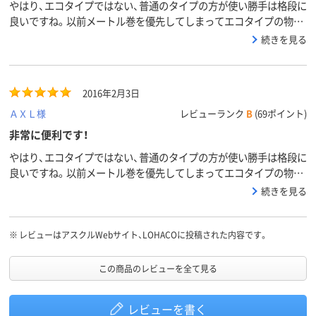
やはり、エコタイプではない、普通のタイプの方が使い勝手は格段に
良いですね。以前メートル巻を優先してしまってエコタイプの物を
購入しましたが裏紙（剥離紙？）が透明で異常に剥がし難くて苦労し
続きを見る
た覚えがありましたので今後は短くても８ｍ巻きの普通の物を購入
しようと思いました。
2016年2月3日
ＡＸＬ様
レビューランク
B
(69ポイント)
非常に便利です！
やはり、エコタイプではない、普通のタイプの方が使い勝手は格段に
良いですね。以前メートル巻を優先してしまってエコタイプの物を
購入しましたが裏紙（剥離紙？）が透明で異常に剥がし難くて苦労し
続きを見る
た覚えがありましたので今後は短くても８ｍ巻きの普通の物を購入
しようと思いました。
※
レビューはアスクルWebサイト、LOHACOに投稿された内容です。
この商品のレビューを全て見る
レビューを書く