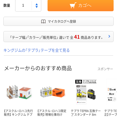
数量
カゴへ
マイカタログへ登録
41
「テープ幅」「カラー」「販売単位」 違いで 全
商品あります。
キングジムの「テプラ」テープを全て見る
メーカーからのおすすめ商品
スポンサー
【アスクル・ロハコ先行
【アスクル・ロハコ限定
テプラ TEPRA 互換テー
テプラ TE
販売】 キングジム テプ
販売】 現場仕事向け
プ スタンダード 8m
正】テープ