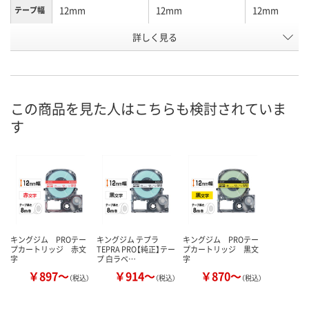
12mm
12mm
12mm
テープ幅
詳しく見る
ピンク/黒文字
白/黒文字
白/黒文字（5
カラー
ク）
お申込番
1575237
450238
HE61867
号
この商品を見た人はこちらも検討されていま
あり
あり
6点
在庫
す
8月10日（月）
8月10日（月）
8月10日（月）
お届け日
数量
数量
数量
カゴへ
カゴへ
カ
キングジム PROテー
キングジム テプラ
キングジム PROテー
プカートリッジ 赤文
TEPRA PRO【純正】テー
プカートリッジ 黒文
字
プ 白ラベ…
字
￥897～
￥914～
￥870～
（税込）
（税込）
（税込）