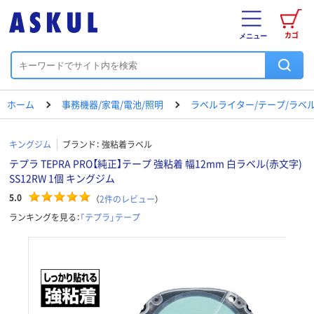
カゴ
メニュー
ホーム
事務機器/家電/電池/照明
ラベルライター/テープ/ラベ
キングジム
ブランド：
強粘着ラベル
テプラ TEPRA PRO【純正】テープ 強粘着 幅12mm 白ラベル(赤文字)
SS12RW 1個 キングジム
5.0
（
2
件のレビュー
）
ランキングを見る：
「テプラ」テープ