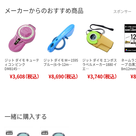
メーカーからのおすすめ商品
スポンサー
ジット ダイモ キューテ
ジット ダイモ Mー1595
ジット ダイモ エンボス
ネームラ
ィコン ピンク
ブルー(6・9・12m…
ラベルメーカー1880 イ
ープ 白黒
DM8145…
エ…
8m12mm
¥3,608（税込）
¥8,690（税込）
¥3,740（税込）
¥
一緒に購入する