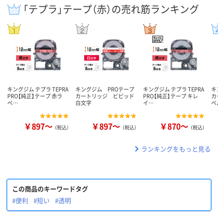
「テプラ」テープ（赤）の売れ筋ランキング
キングジム テプラ TEPRA
キングジム PROテープ
キングジム テプラ TEPRA
キ
PRO【純正】テープ 赤ラ
カートリッジ ビビッド
PRO【純正】テープ キレ
カ
ベ…
白文字
イ…
ベ
￥897～
￥897～
￥870～
（税込）
（税込）
（税込）
ランキングをもっと見る
この商品のキーワードタグ
#便利
#短い
#透明