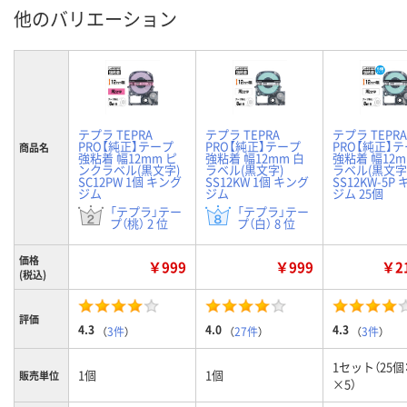
他のバリエーション
テプラ TEPRA
テプラ TEPRA
テプラ TEPRA
PRO【純正】テープ
PRO【純正】テープ
PRO【純正】
商品名
強粘着 幅12mm ピ
強粘着 幅12mm 白
強粘着 幅12m
ンクラベル(黒文字)
ラベル(黒文字)
ラベル(黒文字
SC12PW 1個 キング
SS12KW 1個 キング
SS12KW-5P
ジム
ジム
ジム 25個
「テプラ」テー
「テプラ」テー
プ（桃） 2 位
プ（白） 8 位
価格
￥999
￥999
￥21
(税込)
評価
4.3
4.0
4.3
（
3件
）
（
27件
）
（
3件
）
1セット（25個
1個
1個
販売単位
×5）