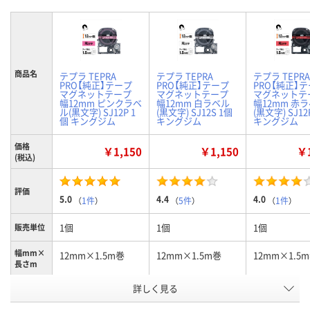
商品名
テプラ TEPRA
テプラ TEPRA
テプラ TEPRA
PRO【純正】テープ
PRO【純正】テープ
PRO【純正】
マグネットテープ
マグネットテープ
マグネットテ
幅12mm ピンクラベ
幅12mm 白ラベル
幅12mm 赤
ル(黒文字) SJ12P 1
(黒文字) SJ12S 1個
(黒文字) SJ12
個 キングジム
キングジム
キングジム
価格
￥1,150
￥1,150
￥1
(税込)
評価
5.0
4.4
4.0
（
1件
）
（
5件
）
（
1件
）
1個
1個
1個
販売単位
幅mm×
12mm×1.5m巻
12mm×1.5m巻
12mm×1.5
長さm
詳しく見る
ピンク／黒文字
白／黒文字
赤／黒文字
カラー