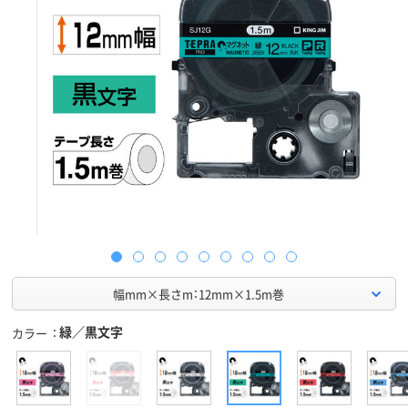
幅mm×長さm：12mm×1.5m巻
緑／黒文字
カラー