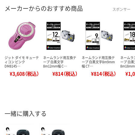
メーカーからのおすすめ商品
スポンサー
ジット ダイモ キューテ
ネームランド用互換テ
ネームランド用互換テ
ネームラ
ィコン ピンク
ープ 白黒文字
ープ 白黒文字8m9mm
ープ 白黒
DM8145…
8m12mm幅 C…
幅 CT…
8m18mm
¥3,608（税込）
¥814（税込）
¥814（税込）
¥1,
一緒に購入する