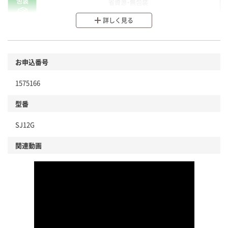
包装
省資源・無包装
詳しく見る
分別・リサイクルしやすい設計
環境に配慮した材料を使用
商品
お申込番号
本体
省資源・省エネ・節水
1575166
分別・リサイクルしやすい設計
型番
独自の回収スキームがある
SJ12G
仕組
アスクルで資源循環している
関連動画
温室効果ガスなどの削減
この商品の環境配慮ポイントです。下記商品詳細「
アスクル商品環境スコア詳細／加点項目
」で確認できます。