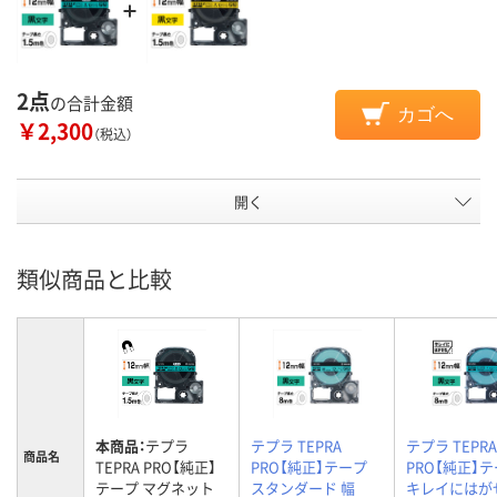
2点
の合計金額
カゴへ
￥2,300
（税込）
開く
類似商品と比較
本商品：
テプラ
テプラ TEPRA
テプラ TEPRA
商品名
TEPRA PRO【純正】
PRO【純正】テープ
PRO【純正】
テープ マグネット
スタンダード 幅
キレイにはが