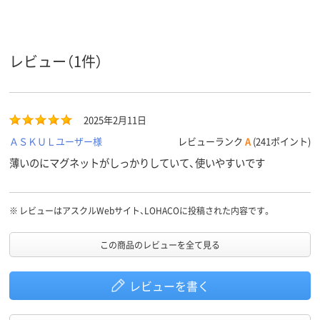
純正
純正
純正
タイプ
テープ長
1.5m
8m
8m
レビュー（1件）
さ
アスクル
商品環境
65
65
65
スコア
2025年2月11日
ＡＳＫＵＬユーザー様
レビューランク
A
(241ポイント)
薄いのにマグネットがしっかりしていて、使いやすいです
※
レビューはアスクルWebサイト、LOHACOに投稿された内容です。
この商品のレビューを全て見る
レビューを書く