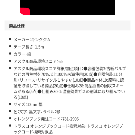
商品仕様
メーカー：キングジム
テープ長さ：1.5m
カラー：緑
アスクル商品環境スコア：65
アスクル商品環境スコア詳細/加点項目：●容器包装3:古紙パルプ
などの再生材を70％以上100％未満使用(20点)●容器包装11:分
別・リユース・リサイクルしやすい(10点)●商品本体19:原料に認
証を取得している商品(20点)●仕組み28:商品独自の回収スキー
ムがある(5点)●仕組み30-1:温室効果ガスの削減に取り組んでい
る(10点)
サイズ：12mm幅
色：文字：黒文字、ラベル：緑
オレンジブック発注コード：781-2906
トラスコ オレンジブックコード検索対象：トラスコ オレンジブ
ックコード検索対象品