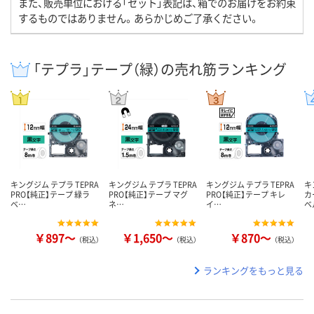
また、販売単位における「セット」表記は、箱でのお届けをお約束
するものではありません。あらかじめご了承ください。
「テプラ」テープ（緑）の売れ筋ランキング
キングジム テプラ TEPRA
キングジム テプラ TEPRA
キングジム テプラ TEPRA
キ
PRO【純正】テープ 緑ラ
PRO【純正】テープ マグ
PRO【純正】テープ キレ
カ
ベ…
ネ…
イ…
ベ
￥897～
￥1,650～
￥870～
（税込）
（税込）
（税込）
ランキングをもっと見る