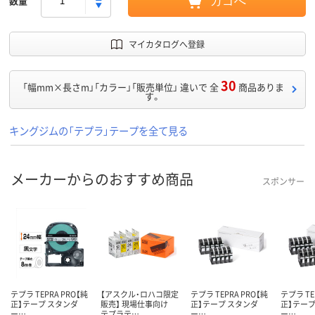
数量
カゴへ
マイカタログへ登録
30
「幅mm×長さm」「カラー」「販売単位」 違いで 全
商品ありま
す。
キングジムの「テプラ」テープを全て見る
メーカーからのおすすめ商品
スポンサー
テプラ TEPRA PRO【純
【アスクル・ロハコ限定
テプラ TEPRA PRO【純
テプラ TE
正】テープ スタンダ
販売】 現場仕事向け
正】テープ スタンダ
正】テープ
ー…
テプラテ…
ー…
ー…