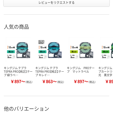
レビューをリクエストする
人気の商品
キングジム テプラ
キングジム テプラ
キングジム PROテー
キングジム
TEPRA PRO【純正】テー
TEPRA PRO【純正】テー
プ マットラベル
プカートリ
プ 緑ラベ…
プ キレイ…
光 黒文字
￥897～
￥863～
￥897～
￥8
（税込）
（税込）
（税込）
他のバリエーション