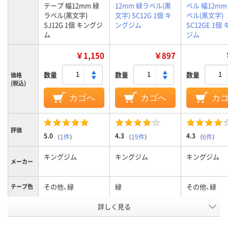
テープ 幅12mm 緑
12mm 緑ラベル(黒
ベル 幅12mm
ラベル(黒文字)
文字) SC12G 1個 キ
ベル(黒文字)
SJ12G 1個 キングジ
ングジム
SC12GE 1個
ム
ジム
￥1,150
￥897
数量
数量
数量
価格
(税込)
カゴへ
カゴへ
カ
評価
5.0
4.3
4.3
（
1件
）
（
19件
）
（
6件
）
キングジム
キングジム
キングジム
メーカー
その他、緑
緑
その他、緑
テープ色
詳しく見る
黒
黒
黒
文字色
12mm
12mm
12mm
テープ幅