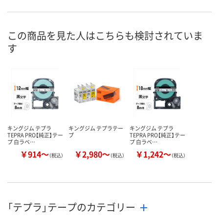
お申込番
1575012
1575148
1575095
号
3点
あり
あり
在庫
この商品を見た人はこちらも検討されていま
す
8月10日（月）
8月10日（月）
8月10日（月）
お届け日
数量
数量
数量
カゴへ
カゴへ
カ
キングジム テプラ
キングジム テプラテー
キングジム テプラ
TEPRA PRO【純正】テー
プ
TEPRA PRO【純正】テー
プ 白ラベ…
プ 白ラベ…
￥914～
￥2,980～
￥1,242～
（税込）
（税込）
（税込）
「テプラ」テープのカテゴリー