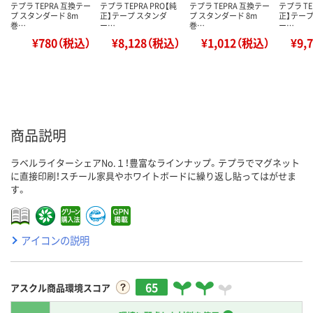
テプラ TEPRA 互換テー
テプラ TEPRA PRO【純
テプラ TEPRA 互換テー
テプラ TE
プ スタンダード 8m
正】テープ スタンダ
プ スタンダード 8m
正】テープ
巻…
ー…
巻…
ー…
¥780（税込）
¥8,128（税込）
¥1,012（税込）
¥9,
商品説明
ラベルライターシェアNo.１！豊富なラインナップ。テプラでマグネット
に直接印刷！スチール家具やホワイトボードに繰り返し貼ってはがせま
す。
アイコンの説明
65
アスクル商品環境スコア