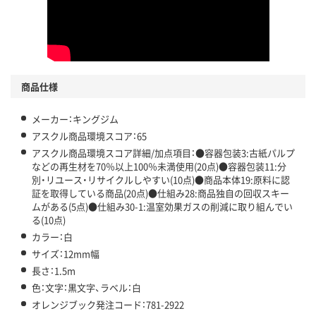
商品仕様
メーカー：キングジム
アスクル商品環境スコア：65
アスクル商品環境スコア詳細/加点項目：●容器包装3:古紙パルプ
などの再生材を70％以上100％未満使用(20点)●容器包装11:分
別・リユース・リサイクルしやすい(10点)●商品本体19:原料に認
証を取得している商品(20点)●仕組み28:商品独自の回収スキー
ムがある(5点)●仕組み30-1:温室効果ガスの削減に取り組んでい
る(10点)
カラー：白
サイズ：12mm幅
長さ：1.5m
色：文字：黒文字、ラベル：白
オレンジブック発注コード：781-2922