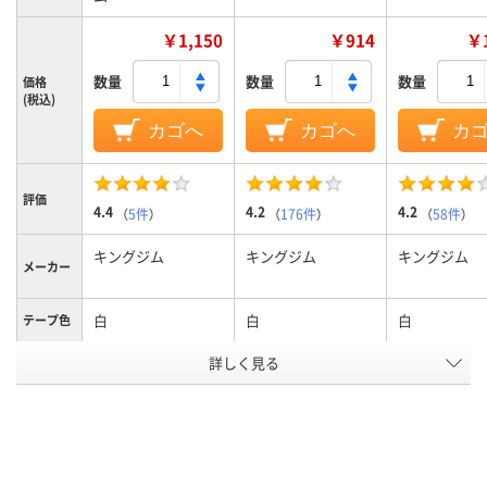
￥1,150
￥914
￥1
数量
数量
数量
価格
(税込)
カゴへ
カゴへ
カ
評価
4.4
4.2
4.2
（
5件
）
（
176件
）
（
58件
）
キングジム
キングジム
キングジム
メーカー
白
白
白
テープ色
詳しく見る
黒
黒
黒
文字色
12mm
12mm
18mm
テープ幅
純正
純正
純正
タイプ