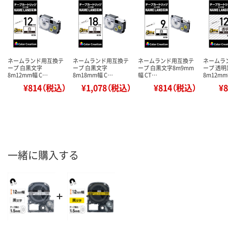
ネームランド用互換テ
ネームランド用互換テ
ネームランド用互換テ
ネームラ
ープ 白黒文字
ープ 白黒文字
ープ 白黒文字8m9mm
ープ 透
8m12mm幅 C…
8m18mm幅 C…
幅 CT…
8m12mm
¥814（税込）
¥1,078（税込）
¥814（税込）
¥
一緒に購入する