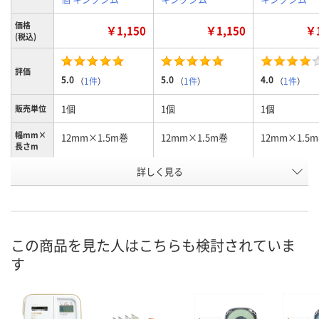
価格
￥1,150
￥1,150
￥1
(税込)
評価
5.0
5.0
4.0
（
1件
）
（
1件
）
（
1件
）
1個
1個
1個
販売単位
幅mm×
12mm×1.5m巻
12mm×1.5m巻
12mm×1.5
長さm
詳しく見る
ピンク／黒文字
緑／黒文字
赤／黒文字
カラー
お申込番
1575012
1575166
1575095
号
3点
あり
あり
在庫
この商品を見た人はこちらも検討されていま
す
8月7日（金）
8月8日（土）
8月7日（金）
お届け日
数量
数量
数量