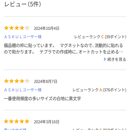
テープ長
1.5m
8m
8m
レビュー（5件）
さ
アスクル
商品環境
65
65
65
スコア
2024年10月4日
ＡＳＫＵＬユーザー様
レビューランク
C
(39ポイント)
備品棚の枠に貼っています。 マグネットなので、流動的に貼れる
ので助かります。 テプラでの作成時に、オートカットを止めるの
が面倒でした
続きを見る
2024年8月7日
ＡＳＫＵＬユーザー様
レビューランク
A
(376ポイント)
一番使用頻度の多いサイズの白地に黒文字
2024年3月16日
青いウサギ様
レビューランク
S
(810ポイント)