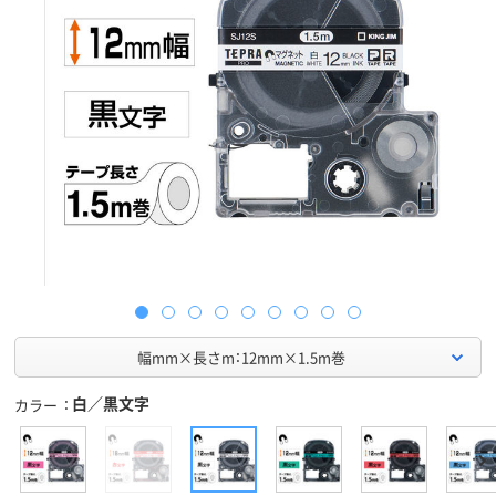
幅mm×長さm：12mm×1.5m巻
白／黒文字
カラー