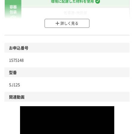
環境に配慮した材料を使用
容器
包装
省資源・無包装
詳しく見る
分別・リサイクルしやすい設計
環境に配慮した材料を使用
商品
お申込番号
本体
省資源・省エネ・節水
1575148
分別・リサイクルしやすい設計
型番
独自の回収スキームがある
SJ12S
仕組
アスクルで資源循環している
関連動画
温室効果ガスなどの削減
この商品の環境配慮ポイントです。下記商品詳細「
アスクル商品環境スコア詳細／加点項目
」で確認できます。