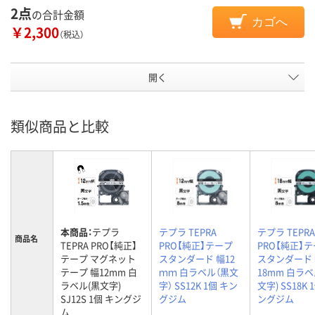
2点
の合計金額
カゴへ
￥2,300
（税込）
開く
類似商品と比較
本商品：
テプラ
テプラ TEPRA
テプラ TEPRA
商品名
TEPRA PRO【純正】
PRO【純正】テープ
PRO【純正】
テープ マグネット
スタンダード 幅12
スタンダード
テープ 幅12mm 白
ｍｍ 白ラベル（黒文
18mm 白ラベ
ラベル(黒文字)
字） SS12K 1個 キン
文字) SS18K 
SJ12S 1個 キングジ
グジム
ングジム
ム