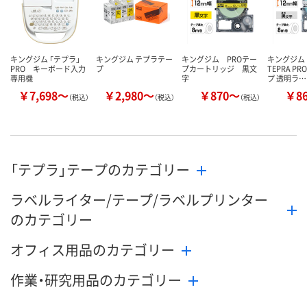
カゴへ
カゴへ
カ
キングジム 「テプラ」
キングジム テプラテー
キングジム PROテー
キングジム
PRO キーボード入力
プ
プカートリッジ 黒文
TEPRA P
専用機
字
プ 透明ラ…
￥7,698～
￥2,980～
￥870～
￥8
（税込）
（税込）
（税込）
「テプラ」テープのカテゴリー
ラベルライター/テープ/ラベルプリンター
のカテゴリー
オフィス用品のカテゴリー
作業・研究用品のカテゴリー