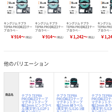
キングジム テプラ
キングジム テプラ
キングジム テプラ
キングジム
TEPRA PRO【純正】テー
TEPRA PRO【純正】テー
TEPRA PRO【純正】テー
TEPRA P
プ 白ラベ…
プ 白ラベ…
プ 白ラベ…
プ 白ラベ…
￥914～
￥914～
￥1,242～
￥1,2
（税込）
（税込）
（税込）
他のバリエーション
商品名
テプラ TEPRA
テプラ TEPRA
テプラ TEPRA
PRO【純正】テープ
PRO【純正】テープ
PRO【純正】
マグネットテープ
マグネットテープ
マグネットテ
幅12mm ピンクラベ
幅12mm 緑ラベル
幅12mm 赤
ル(黒文字) SJ12P 1
(黒文字) SJ12G 1個
(黒文字) SJ12
個 キングジム
キングジム
キングジム