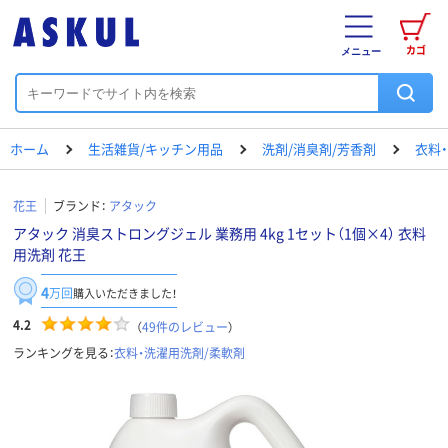
カゴ
メニュー
ホーム
生活雑貨/キッチン用品
洗剤/消臭剤/芳香剤
衣料
花王
ブランド：
アタック
アタック 消臭ストロングジェル 業務用 4kg 1セット（1個×4） 衣料
用洗剤 花王
4
万回
購入いただきました！
4.2
（
49
件のレビュー
）
ランキングを見る：
衣料・洗濯用洗剤/柔軟剤