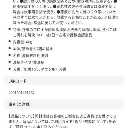
い。●認知症の方等の誤飲を防ぐため、置き場所に注意する。●
使用後は手をよく洗う。●荒れ性の方や長時間又は原液で使う
場合は炊事用手袋を使う。●原液が洗たく機のフタ等についた
時はすぐに水でふきとる。放置すると傷むことがある。※低温で
凍った場合、常温に戻してお使いください。
特徴：介護のプロ＊が認める消臭＆洗浄力！尿臭、体臭、食べこぼ
し汚れを解決！＊（一社）日本在宅介護協会認定品
内容量：4kg
本体/詰め替え：詰め替え
名称：液体衣料用洗剤
濃縮タイプ：非濃縮
芳香／無香（プルダウン用）：芳香
JANコード
4901301451262
備考（ご注意）
【返品について】開封後はお客様のご都合による返品はお受けでき
ません。返品については、ご利用ガイド「返品・交換について」を必
ずご確認の上、お申し込みください。