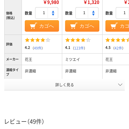
￥9,980
￥1,320
￥2
数量
数量
数量
価格
(税込)
カゴへ
カゴへ
カ
評価
4.2
4.1
4.5
（
49件
）
（
123件
）
（
42件
）
花王
ミツエイ
花王
メーカー
濃縮タイ
非濃縮
非濃縮
非濃縮
プ
詳しく見る
液体
液体
形状
フレッシュハーブの
フレッシュローズの
香り
香り
香り
弱アルカリ性
中性
弱アルカリ性
液性
レビュー（49件）
アスクル
商品環境