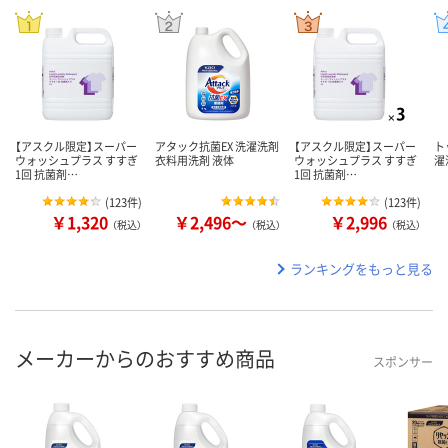
【アスクル限定】スーパー
アタック抗菌EX 洗濯洗剤
【アスクル限定】スーパー
ト
ウォッシュプラス すすぎ
衣料用洗剤 液体
ウォッシュプラス すすぎ
濯
1回 抗菌剤…
1回 抗菌剤…
(
123件
)
(
123件
)
￥1,320
￥2,496～
￥2,996
（税込）
（税込）
（税込）
ランキングをもっと見る
メーカーからのおすすめ商品
スポンサー