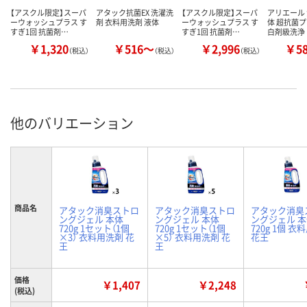
【アスクル限定】スーパ
アタック抗菌EX 洗濯洗
【アスクル限定】スーパ
アリエール 
ーウォッシュプラス す
剤 衣料用洗剤 液体
ーウォッシュプラス す
体 超抗菌プ
すぎ1回 抗菌剤…
すぎ1回 抗菌剤…
白剤級洗浄
￥1,320
￥516～
￥2,996
￥5
（税込）
（税込）
（税込）
他のバリエーション
商品名
アタック消臭ストロ
アタック消臭ストロ
アタック消臭
ングジェル 本体
ングジェル 本体
ングジェル 
720g 1セット（1個
720g 1セット（1個
720g 1個 
×3） 衣料用洗剤 花
×5） 衣料用洗剤 花
花王
王
王
価格
￥1,407
￥2,248
(税込)