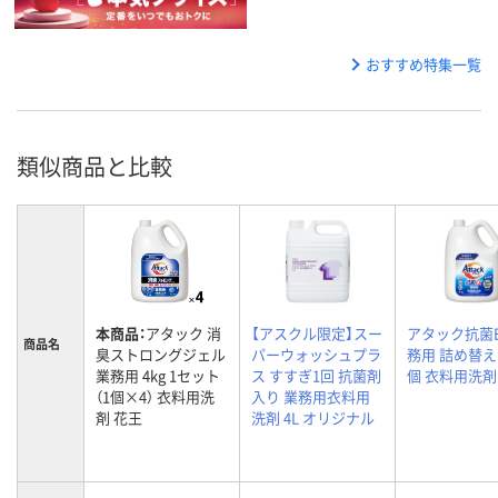
おすすめ特集一覧
類似商品と比較
本商品：
アタック 消
【アスクル限定】スー
アタック抗菌E
商品名
臭ストロングジェル
パーウォッシュプラ
務用 詰め替え 4
業務用 4kg 1セット
ス すすぎ1回 抗菌剤
個 衣料用洗剤
（1個×4） 衣料用洗
入り 業務用衣料用
剤 花王
洗剤 4L オリジナル