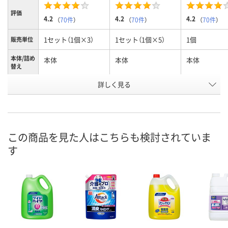
評価
4.2
4.2
4.2
（
70件
）
（
70件
）
（
70件
）
1セット（1個×3）
1セット（1個×5）
1個
販売単位
本体/詰め
本体
本体
本体
替え
詳しく見る
720g
720g
720g
内容量
お申込番
UK68158
HE61979
9623546
号
あり
8点
あり
在庫
この商品を見た人はこちらも検討されていま
す
8月10日（月）
8月10日（月）
8月10日（月）
お届け日
数量
数量
数量
カゴへ
カゴへ
カ