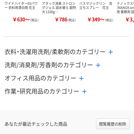
ワイドハイターEXパワ
アタック消臭 ストロン
バスマジックリン 泡
ナノックス
ー 衣料用漂白剤 花王
グジェル 詰め替え 超特
立ちスプレー 花王
（NANOX 
大 1100g…
用 業務用 
￥630～
￥786
￥349～
￥3,
（税込）
（税込）
（税込）
衣料・洗濯用洗剤/柔軟剤のカテゴリー
洗剤/消臭剤/芳香剤のカテゴリー
オフィス用品のカテゴリー
作業・研究用品のカテゴリー
あなたが最近チェックした商品
閲覧履歴の削除