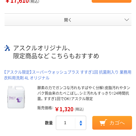
￥17,610
（税込）
開く
アスクルオリジナル、
限定商品など こちらもおすすめ
【アスクル限定】スーパーウォッシュプラス すすぎ1回 抗菌剤入り 業務用
衣料用洗剤 4L オリジナル
酵素の力でガンコな汚れもすばやく分解！皮脂汚れやタン
パク質由来のたべこぼし、シミ汚れもすっきり！24時間抗
菌。すすぎ1回でOK！アスクル限定
販売価格：
￥1,320
(税込)
数量
カゴへ