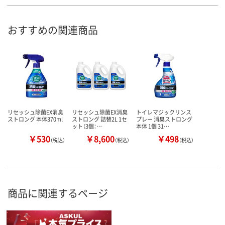
おすすめの関連商品
リセッシュ除菌EX消臭
リセッシュ除菌EX消臭
トイレマジックリンス
ストロング 本体370ml
ストロング 詰替2L 1セ
プレー 消臭ストロング
ット（3個：…
本体 1個 31…
￥530
￥8,600
￥498
（税込）
（税込）
（税込）
商品に関連するページ