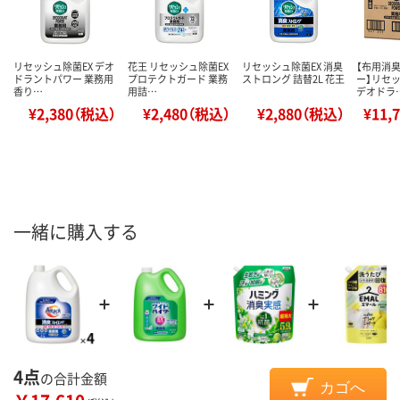
リセッシュ除菌EX デオ
花王 リセッシュ除菌EX
リセッシュ除菌EX 消臭
【布用消
ドラントパワー 業務用
プロテクトガード 業務
ストロング 詰替2L 花王
ー】リセッ
香り…
用詰…
デオドラ
¥2,380（税込）
¥2,480（税込）
¥2,880（税込）
¥11,
一緒に購入する
4点
の合計金額
カゴへ