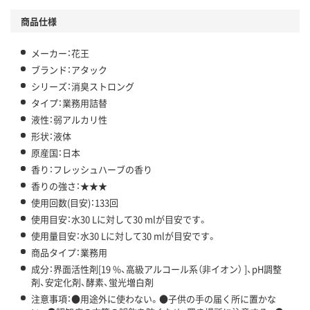
商品仕様
メーカー：花王
ブランド：アタック
シリーズ：消臭ストロング
タイプ：業務用詰替
液性：弱アルカリ性
形状：液体
原産国：日本
香り：フレッシュハーブの香り
香りの強さ：★★★
使用回数(目安)：133回
使用目安：水30 Lに対して30 mlが目安です。
使用量目安：水30 Lに対して30 mlが目安です。
商品タイプ：業務用
成分：界面活性剤[19 %、高級アルコール系（非イオン） ]、pH調整
剤、安定化剤、酵素、蛍光増白剤
注意事項：●用途外に使わない。●子供の手の届く所に置かな