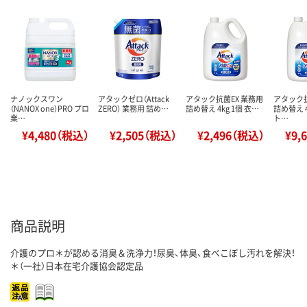
ナノックスワン
アタックゼロ（Attack
アタック抗菌EX 業務用
アタック抗
（NANOX one）PRO プロ
ZERO） 業務用 詰め…
詰め替え 4kg 1個 衣…
詰め替え 4
業…
ト…
¥4,480（税込）
¥2,505（税込）
¥2,496（税込）
¥9,
商品説明
介護のプロ＊が認める消臭＆洗浄力！尿臭、体臭、食べこぼし汚れを解決！
＊（一社）日本在宅介護協会認定品