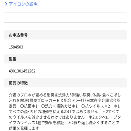
アイコンの説明
お申込番号
1584503
型番
4901301451262
商品の特徴
介護のプロ＊が認める消臭＆洗浄力！手強い尿臭、体臭、食べこぼし
汚れを解決！尿臭ブロッカーＥＸ配合＊（一社）日本在宅介護協会認
定品 〇抗菌＊1 〇洗たく槽防カビ＊1 〇抗ウイルス＊2 ＊1
すべての菌・カビの増殖を抑えるわけではありません ＊2すべて
のウイルスを減少させるわけではありません ＊2エンペロープタ
イプのウイルス1種で効果を検証 ＊2繰り返し洗たくすることで
効果を発揮します