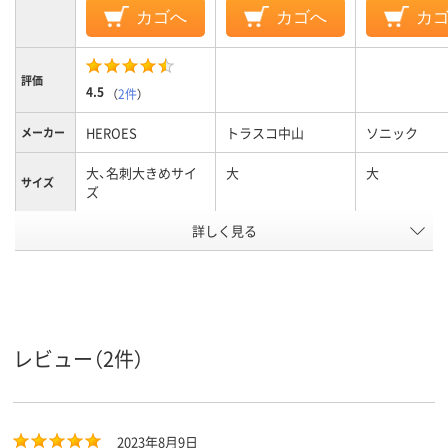
カゴへ
カゴへ
カ
評価
4.5
（
2件
）
HEROES
トラスコ中山
ソニック
メーカー
大、名刺大きめサイ
大
大
サイズ
ズ
カラーグ
詳しく見る
グレー系
グレー系
ループ
アスクル
商品環境
20
スコア
レビュー（2件）
2023年8月9日