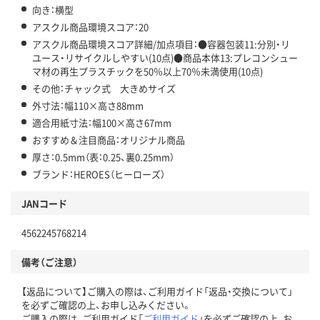
向き：横型
アスクル商品環境スコア：20
アスクル商品環境スコア詳細/加点項目：●容器包装11:分別・リ
ユース・リサイクルしやすい(10点)●商品本体13:プレコンシュー
マ材の再生プラスチックを50％以上70％未満使用(10点)
その他：チャック式 大きめサイズ
外寸法：幅110×高さ88mm
適合用紙寸法：幅100×高さ67mm
おすすめ＆注目商品：オリジナル商品
厚さ：0.5mm（表：0.25、裏0.25mm）
ブランド：HEROES（ヒーローズ）
JANコード
4562245768214
備考（ご注意）
【返品について】ご購入の際は、ご利用ガイド「返品・交換について」
を必ずご確認の上、お申し込みください。
ご購入の際は、ご利用ガイド「
ご利用ガイド
」を必ずご確認の上、お