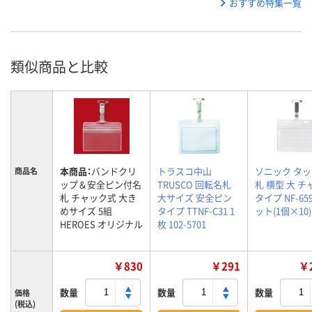
おすすめ特集一覧
類似商品と比較
本商品：
バンドクリ
トラスコ中山
ソニック タ
商品名
ップ＆安全ピン付名
TRUSCO 回転名札
札 横型 大 
札 チャック式 大き
大サイズ 安全ピン
タイプ NF-65
めサイズ 5組
タイプ TTNF-C31 1
ット(1個×10)
HEROES オリジナル
枚 102-5701
￥830
￥291
￥2
数量
数量
数量
価格
(税込)