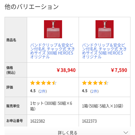
他のバリエーション
商品名
バンドクリップ＆安全ピ
バンドクリップ＆安全ピ
ン付名札 チャック式 大き
ン付名札 チャック式 大き
めサイズ 300組 HEROES
めサイズ 50組 HEROES
オリジナル
オリジナル
価格
￥38,940
￥7,590
(税込)
評価
4.5
4.5
（
2件
）
（
2件
）
1セット（300組：50組×6
1箱（50組：5組入×10袋）
販売単位
箱）
1622382
1622373
お申込番号
詳しく見る
2点
あり
在庫