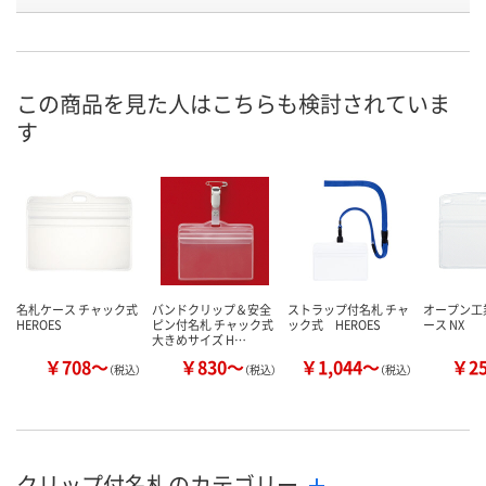
8月8日（土）
8月8日（土）
お届け日
数量
数量
この商品を見た人はこちらも検討されていま
す
カゴへ
カゴへ
名札ケース チャック式
バンドクリップ＆安全
ストラップ付名札 チャ
オープン工
HEROES
ピン付名札 チャック式
ック式 HEROES
ース NX
大きめサイズ H…
￥708～
￥830～
￥1,044～
￥2
（税込）
（税込）
（税込）
クリップ付名札のカテゴリー