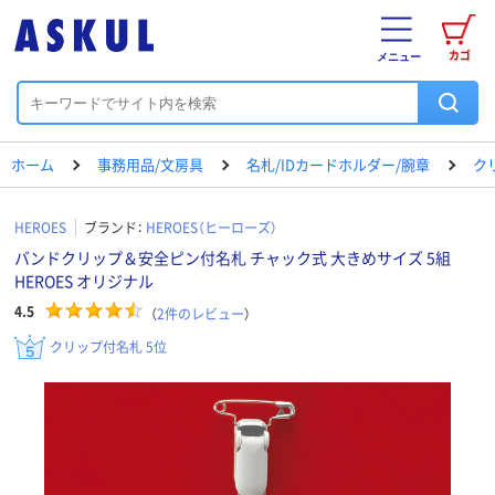
カゴ
メニュー
ホーム
事務用品/文房具
名札/IDカードホルダー/腕章
ク
HEROES
ブランド：
HEROES（ヒーローズ）
バンドクリップ＆安全ピン付名札 チャック式 大きめサイズ 5組
HEROES オリジナル
4.5
（
2
件のレビュー
）
クリップ付名札 5位