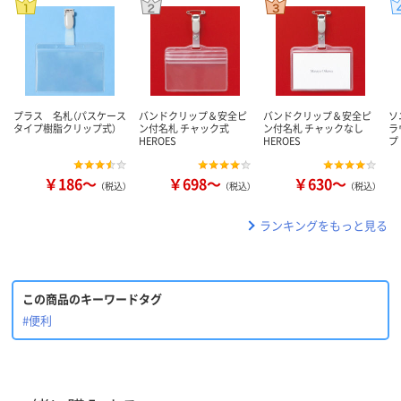
プラス 名札（パスケース
バンドクリップ＆安全ピ
バンドクリップ＆安全ピ
ソ
タイプ樹脂クリップ式）
ン付名札 チャック式
ン付名札 チャックなし
ラ
HEROES
HEROES
プ
￥186～
￥698～
￥630～
（税込）
（税込）
（税込）
ランキングをもっと見る
この商品のキーワードタグ
#便利