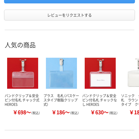
レビューをリクエストする
人気の商品
バンドクリップ＆安全
プラス 名札（パスケー
バンドクリップ＆安全
ソニック 
ピン付名札 チャック式
スタイプ樹脂クリップ
ピン付名札 チャックな
札 ラウン
HEROES
式）
し HEROES
タイプ ク
￥698～
￥186～
￥630～
￥1
（税込）
（税込）
（税込）