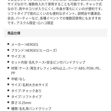
アスクル商品環境スコア詳細／加点項目
」で確認できます。
サイズなので、複数枚入れて使用することも可能です。チャック式
なので、雨やホコリが入りにくく、中身が落ちにくいのが便利です。
ソフトタイプで割れにくいのも便利なポイント。説明会や講演会、
会合、パーティーなど、各種イベントでの複数回使用にもおすすめ
です。アスクル限定・ロハコ限定
商品仕様
メーカー：HEROES
ブランド：HEROES（ヒーローズ）
サイズ：大
セット内容：名札ケース+安全ピン付バンドクリップ
材質：ケース：再生オレフィン40%以上、パーツ：ABS、POM、PE、
PP
中紙：なし
サイズ：名刺大きめサイズ
タイプ：チャックあり
タイプ：ソフトタイプ
厚さ：0.25mm
種類：名札用バンドクリップ