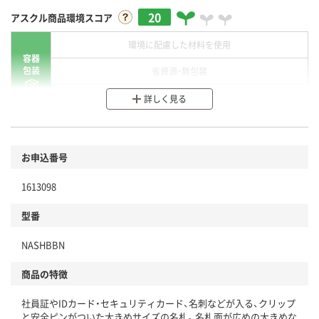
20
アスクル商品環境スコア
環境に配慮した材料を使用
容器
包装
省資源・無包装
分別・リサイクルしやすい設計
詳しく見る
環境に配慮した材料を使用
商品
お申込番号
本体
省資源・省エネ・節水
1613098
分別・リサイクルしやすい設計
型番
独自の回収スキームがある
NASHBBN
仕組
アスクルで資源循環している
商品の特徴
温室効果ガスなどの削減
社員証やIDカード・セキュリティカード、名刺などが入る、クリップ
この商品の環境配慮ポイントです。下記商品詳細「
と安全ピンがついた大きめサイズの名札。名札面が広めの大きめな