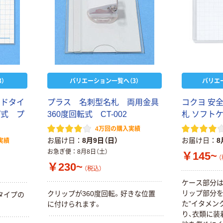
）
バリエーション一覧へ（3）
バリエ
ードタイ
プラス 名刺型名札 両用金具
コクヨ 安
プ式 プ
360度回転式 CT-002
札 ソフト
4万回の購入実績
お届け日
8月9日（日）
お届け日
8
実績
お急ぎ便
8月8日（土）
￥145~
（
￥230~
（税込）
ケース部分は
リップ部分
クリップが360度回転。好きな位置
タイプの
た”イタメン
に付けられます。
り、衣類に装