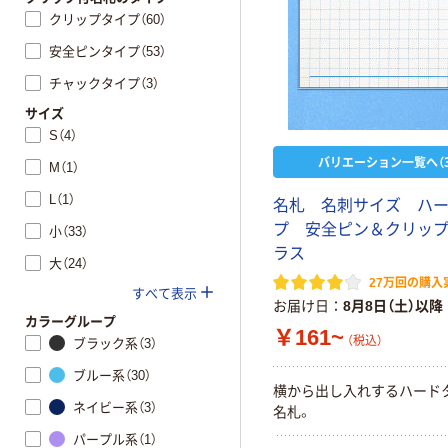
クリップタイプ（60）
安全ピンタイプ（53）
チャックタイプ（3）
サイズ
S（4）
バリエーション一覧へ（3
M（1）
L（1）
名札 名刺サイズ ハ
プ 安全ピン＆クリッ
小（33）
ラス
大（24）
27万回の購入
すべて表示
お届け日
8月8日（土）以降
カラーグループ
￥161~
（税込）
ブラック系（3）
ブルー系（30）
横から出し入れするハード
ネイビー系（3）
名札。
パープル系（1）