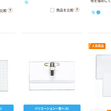
地を傷めにく
リップがつい
商品を比較
比較
についたフ
タイプです。
人気商品
）
バリエーション一覧へ（6）