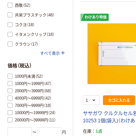
西敬（52）
共栄プラスチック（48）
わけあり特価
コクヨ（18）
イタメンクリップ（18）
クラウン（17）
すべて表示
価格（税込）
1000円未満（52）
1000円～1999円（47）
2000円～3999円（68）
4000円～6999円（42）
カゴに入れる
7000円～9999円（18）
10000円～19999円（24）
ササガワ クルクルセル名札
20000円～39999円（11）
10253 1個(袋入)（わけ
在庫
1点
〜
円