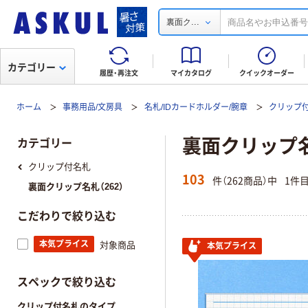
...
裏面ク
カテゴリー
履歴・再注文
マイカタログ
クイックオーダー
ホーム
事務用品/文房具
名札/IDカードホルダー/腕章
クリップ
裏面クリップ
カテゴリー
クリップ付名札
103
件（262商品）中
1件
裏面クリップ名札（262）
こだわりで絞り込む
本気プライス
対象商品
本気プライス
スペックで絞り込む
クリップ付名札のタイプ