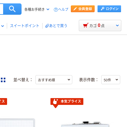
ヘルプ
各種お手続き
0
スイートポイント
あとで買う
カゴ
点
並べ替え：
表示件数：
イス
本気プライス