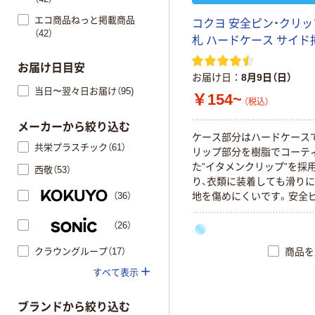
エコ商品ねっと掲載商品
コクヨ 安全ピン・クリ
（42）
札 ハードケース サイド
お届け日目安
お届け日
8月9日（日）
当日〜翌々日お届け（95)
￥154~
（税込）
メーカーから絞り込む
ケース部分はハードケース
共栄プラスチック（61）
リップ部分を樹脂でコーテ
た”イタメンクリップ”を採
西敬（53）
り、衣類に装着しても滑りに
（36）
地を傷めにくいです。安全
リップがついた両用型です
（26）
から挿入するタイプ。
クラウングループ（17）
商品を
すべて表示
ブランドから絞り込む