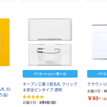
バリエーション一覧へ（2）
バリエ
オープン工業 U型名札 クリップ
クラウン U
 32-
＆安全ピンタイプ 透明
お届け日
8
あり品）
￥93~
（税
お届け日
8月9日（日）