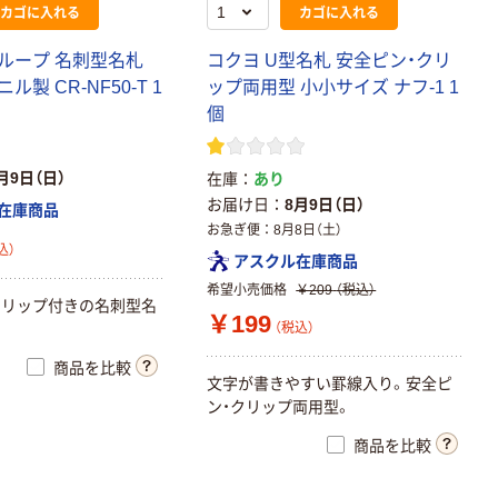
カゴに入れる
カゴに入れる
ループ 名刺型名札
コクヨ U型名札 安全ピン・クリ
製 CR-NF50-T 1
ップ両用型 小小サイズ ナフ-1 1
個
月9日（日）
在庫
あり
お届け日
8月9日（日）
在庫商品
お急ぎ便
8月8日（土）
込）
アスクル在庫商品
希望小売価格
￥209
（税込）
クリップ付きの名刺型名
￥199
（税込）
商品を比較
文字が書きやすい罫線入り。安全ピ
ン・クリップ両用型。
商品を比較