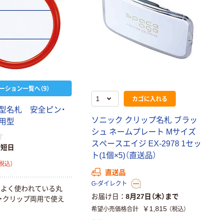
ーション一覧へ（9）
カゴに入れる
型名札 安全ピン・
ソニック クリップ名札 ブラッ
用型
シュ ネームプレート Mサイズ
スペースエイジ EX-2978 1セッ
最短日
ト(1個×5)（直送品）
税込）
直送品
G-ダイレクト
でよく使われている丸
お届け日
8月27日（木）まで
・クリップ両用で使え
￥1,815
希望小売価格合計
（税込）