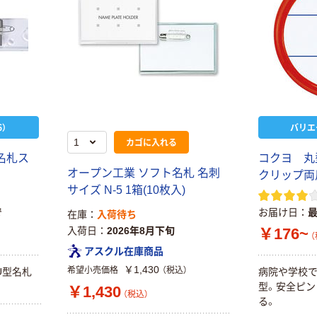
）
バリエ
カゴに入れる
 名札ス
コクヨ 丸
オープン工業 ソフト名札 名刺
クリップ両
サイズ N-5 1箱(10枚入)
で
お届け日
在庫
入荷待ち
入荷日
2026年8月下旬
￥176~
（
アスクル在庫商品
￥1,430
希望小売価格
（税込）
U型名札
病院や学校
型。安全ピン
￥1,430
（税込）
る。