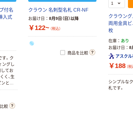
ップ付名
クラウン 名刺型名札 CR-NF
クラウング
挿入式
お届け日
8月9日（日）以降
両用金具ビニル
￥122~
（税込）
枚
在庫
あり
お届け日
8
商品を比較
アスクル
です。ク
ィングし
￥188
（税
用してお
くく、生
シンプルな
ピンとク
札です。
。サイド
比較