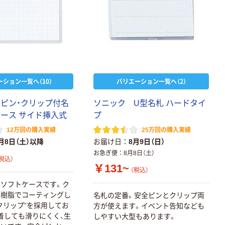
ーション一覧へ（10）
バリエーション一覧へ（2）
全ピン・クリップ付名
ソニック U型名札 ハードタイ
ケース サイド挿入式
プ
12万回の購入実績
25万回の購入実績
月8日（土）以降
お届け日
8月9日（日）
お急ぎ便
8月8日（土）
税込）
￥131~
（税込）
ソフトケースです。ク
を樹脂でコーティングし
名札の定番。安全ピンとクリップ両
クリップ”を採用してお
方が使えます。イベント告知なども
着しても滑りにくく、生
しやすい大型もあります。