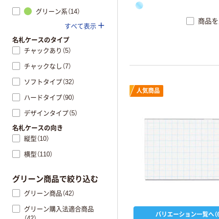
グリーン系（14）
商品を
すべて表示
名札ケースのタイプ
チャックあり（5）
チャックなし（7）
ソフトタイプ（32）
人気商品
ハードタイプ（90）
デザインタイプ（5）
名札ケースの向き
縦型（10）
横型（110）
グリーン商品で絞り込む
グリーン商品（42）
グリーン購入法適合商品
バリエーション一覧へ（6
（42）