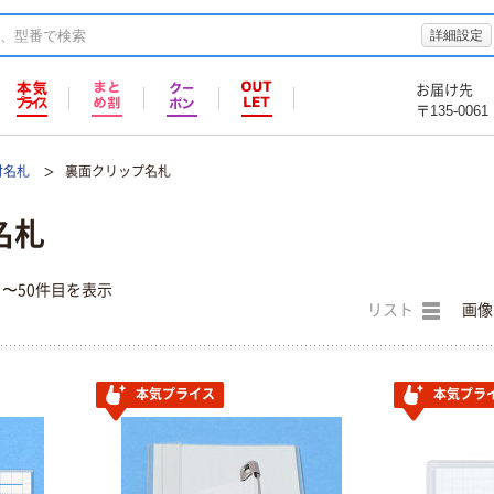
詳細設定
お届け先
〒135-0061
付名札
裏面クリップ名札
名札
目〜50件目を表示
リスト
画像
本気プライス
本気プラ