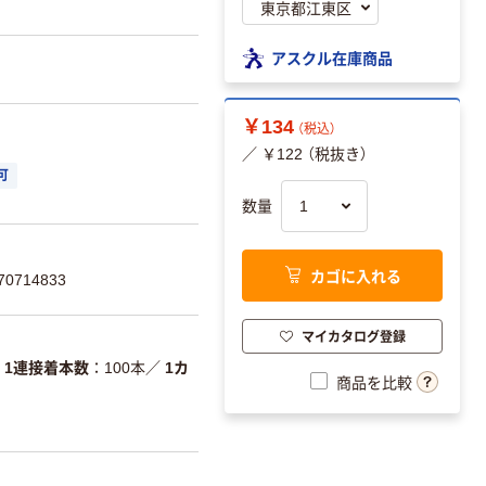
アスクル在庫商品
￥134
（税込）
／ ￥122 （税抜き）
可
数量
カゴに入れる
0714833
マイカタログ登録
1連接着本数
100本
／
1カ
商品を比較