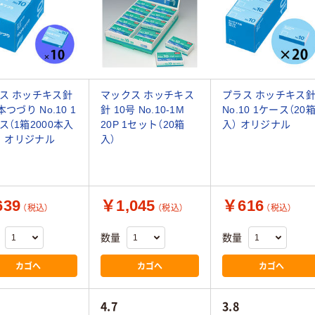
ス ホッチキス針
マックス ホッチキス
プラス ホッチキス
本つづり No.10 1
針 10号 No.10-1M
No.10 1ケース（20
ス（1箱2000本入
20P 1セット（20箱
入） オリジナル
0） オリジナル
入）
39
￥1,045
￥616
（税込）
（税込）
（税込）
数量
数量
カゴへ
カゴへ
カゴへ
4.7
3.8