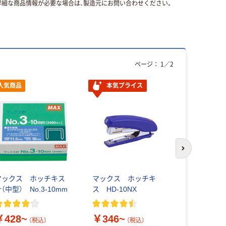
細な商品情報が必要な場合は、製造元にお問い合わせください。
ページ：
1
／
2
人気商品
本気プライス
本気プ
次のスライド
マックス ホッチキス
マックス ホッチキ
マックス 
（中型） No.3-10mm
ス HD-10NX
ス サクリ
￥428~
￥346~
￥664~
（税込）
（税込）