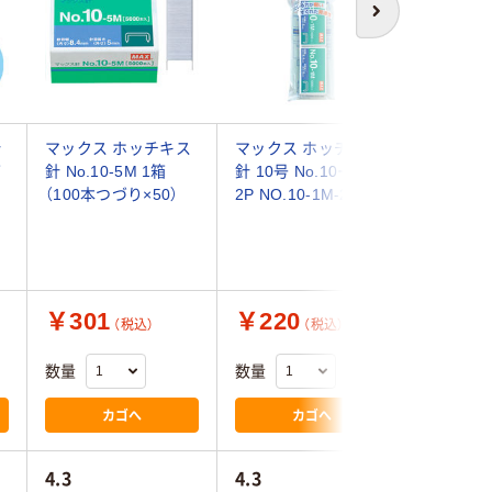
次へ
針
マックス ホッチキス
マックス ホッチキス
マックス
箱
針 No.10-5M 1箱
針 10号 No.10ー1M
チキス針 
（100本つづり×50）
2P NO.10-1M-2P 1個
1M/MP
ト（5箱：
￥301
￥220
￥1,1
（税込）
（税込）
数量
数量
数量
カゴへ
カゴへ
4.3
4.3
5.0