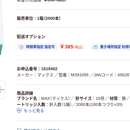
希望小売価格
￥209
（税込）
販売単位：1箱（2000本）
配送オプション
￥385
時間帯指定 指定可
置き場所指定 利用
（税込）
お申込番号：1619402
メーカー：マックス
／型番：MS91099
／JANコード：490287
商品詳細
ブランド名
MAX（マックス）
／
針サイズ
10号
／
材質
鉄
／
ートリッジ入数
針入数（1箱）／2000本(100本つづり×20)
もっと見る