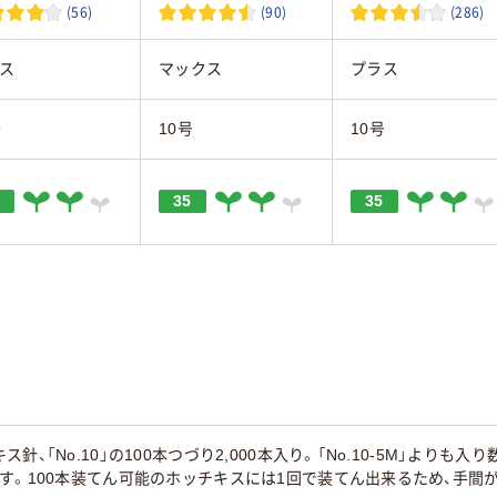
(56)
(90)
(286)
ス
マックス
プラス
号
10号
10号
35
35
針、「No.10」の100本つづり2,000本入り。「No.10-5M」より
す。100本装てん可能のホッチキスには1回で装てん出来るため、手間