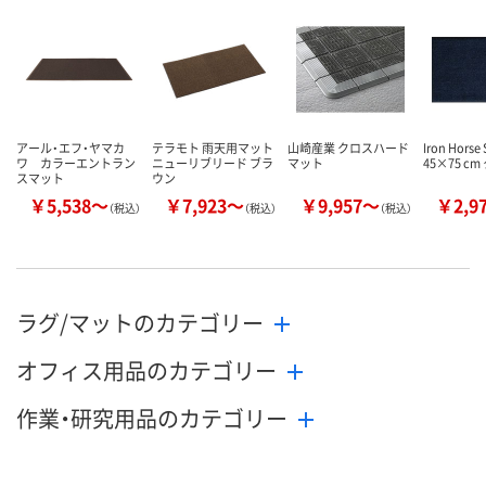
数量
数量
数量
カゴへ
カゴへ
カ
アール・エフ・ヤマカ
テラモト 雨天用マット
山崎産業 クロスハード
Iron Horse 
ワ カラーエントラン
ニューリブリード ブラ
マット
45×75 c
スマット
ウン
￥5,538～
￥7,923～
￥9,957～
￥2,9
（税込）
（税込）
（税込）
ラグ/マットのカテゴリー
オフィス用品のカテゴリー
作業・研究用品のカテゴリー