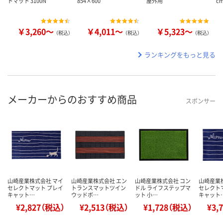
トマット 3100N
854×600
屋外用
c
￥3,260～
￥4,011～
￥5,323～
（税込）
（税込）
（税込）
ランキングをもっと見る
メーカーからのおすすめ商品
スポンサー
山崎産業株式会社 マイ
山崎産業株式会社 エン
山崎産業株式会社 コン
山崎産業
セレクトマット プレイ
トランスマットツイン
ドル ライフステップマ
セレクト
キャット…
ウッドボ…
ット 小…
キャット
¥2,827（税込）
¥2,513（税込）
¥1,728（税込）
¥3,