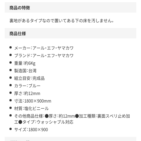
商品の特徴
裏地があるタイプなので置いてある下の床を汚しません。
商品仕様
メーカー：アール・エフ・ヤマカワ
ブランド：アール・エフ・ヤマカワ
重量：約6Kg
製造国：台湾
組立目安：完成品
カラー：ブルー
厚さ：約12mm
寸法：1800×900mm
材質：塩化ビニール
その他商品仕様：●厚さ：約12mm●加工種類：裏面スベリ止め加
工●タイプ：ウォッシャブル対応
サイズ：1800×900