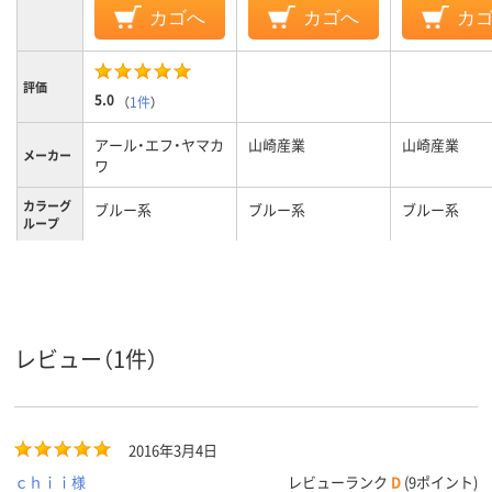
カゴへ
カゴへ
カ
評価
5.0
（
1件
）
アール・エフ・ヤマカ
山崎産業
山崎産業
メーカー
ワ
カラーグ
ブルー系
ブルー系
ブルー系
ループ
塩化ビニール
材質
レビュー（1件）
2016年3月4日
ｃｈｉｉ様
レビューランク
D
(9ポイント)