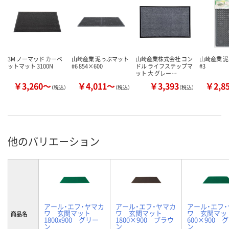
3M ノーマッド カーペ
山崎産業 泥っぷマット
山崎産業株式会社 コン
山崎産業 
ットマット 3100N
#6 854×600
ドル ライフステップマ
#3
ット 大 グレー…
￥3,260～
￥4,011～
￥3,393
￥2,8
（税込）
（税込）
（税込）
他のバリエーション
アール・エフ・ヤマカ
アール・エフ・ヤマカ
アール・エフ
ワ 玄関マット
ワ 玄関マット
ワ 玄関マ
商品名
1800x900 グリー
1800×900 ブラウ
600×900 
ン
ン
ン