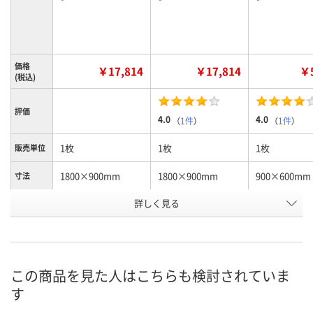
価格
￥17,814
￥17,814
￥5
(税込)
評価
4.0
4.0
（
1件
）
（
1件
）
1枚
1枚
1枚
販売単位
1800×900mm
1800×900mm
900×600mm
寸法
詳しく見る
グリーン
ブラウン
グリーン
カラー
お申込番
367418
367392
367365
号
3点
7点
あり
在庫
この商品を見た人はこちらも検討されていま
す
8月9日（日）
8月9日（日）
8月9日（日）
お届け日