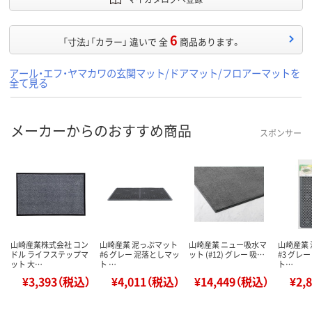
6
「寸法」「カラー」 違いで 全
商品あります。
アール・エフ・ヤマカワの玄関マット/ドアマット/フロアーマットを
全て見る
メーカーからのおすすめ商品
スポンサー
山崎産業株式会社 コン
山崎産業 泥っぷマット
山崎産業 ニュー吸水マ
山崎産業
ドル ライフステップマ
#6 グレー 泥落としマッ
ット (#12) グレー 吸…
#3 グレ
ット 大…
ト …
ト…
¥3,393（税込）
¥4,011（税込）
¥14,449（税込）
¥2,