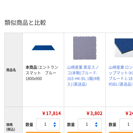
類似商品と比較
本商品：
エントラン
山崎産業 素足スノ
山崎産業 ロ
商品名
スマット ブルー
コ(本駒)ブルー F-
ップマット（#1
1800x900
163-HK-BL 1箱(4枚
ブルー F-1-18
入)（直送品）
R5BL（直送品）
￥17,814
￥3,802
￥24
数量
数量
数量
価格
(税込)