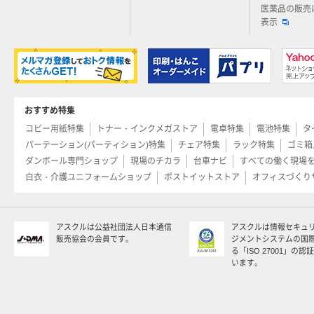
医薬品の販売
表示
おすすめ特集
コピー用紙特集
トナー・インクメガストア
電卓特集
電池特集
タ
パーテーション(パーティション)特集
チェア特集
ラック特集
ゴミ箱
ダンボール専門ショップ
現場のチカラ
台車ナビ
すべての働く現場
白衣・介護ユニフォームショップ
ポストイットストア
オフィスづくり
アスクルは公益社団法人日本通信
アスクルは情報セキュ
販売協会の会員です。
ジメントシステムの国
る「ISO 27001」の
います。