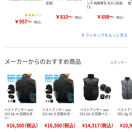
足組）
ング 純綿軍足 先丸 5足組
組
TS
￥810～
￥698～
（税込）
（税込）
￥957～
（税込）
ランキングをもっと見る
メーカーからのおすすめ商品
スポンサー
ベストアンサー aut-
ベストアンサー aut-
ベストアンサー aut-
ベストアン
101-bk-m 空調水涼
101-bk-2l 空調水涼…
031-bk-2l 空調ベス…
091-dg-
ベ…
¥16,500（税込）
¥16,500（税込）
¥14,317（税込）
¥10,