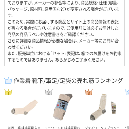
ておりますが、メーカーの都合等により、商品規格・仕様（容量、
パッケージ、原材料、原産国など）が変更される場合がございま
す。
このため、実際にお届けする商品とサイト上の商品情報の表記
が異なる場合がございますので、ご使用前には必ずお届けした
商品の商品ラベルや注意書きをご確認ください。
さらに詳細な商品情報が必要な場合は、メーカー等にお問い合
わせください。
また、販売単位における「セット」表記は、箱でのお届けをお約束
するものではありません。あらかじめご了承ください。
作業着 靴下/軍足/足袋の売れ筋ランキング
川西工業 純綿軍足 先丸
ユニワールド 純綿軍足（5
ジェイワークスプランニ
“