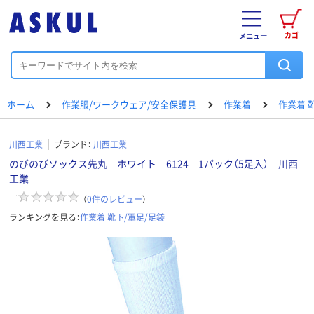
カゴ
メニュー
ホーム
作業服/ワークウェア/安全保護具
作業着
作業着 
川西工業
ブランド：
川西工業
のびのびソックス先丸 ホワイト 6124 1パック（5足入） 川西
工業
（
0
件のレビュー
）
ランキングを見る：
作業着 靴下/軍足/足袋