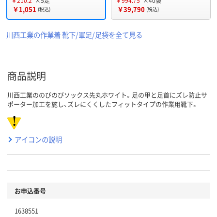
￥210.2
×5足
￥994.75
×40袋
￥1,051
￥39,790
(税込)
(税込)
川西工業の作業着 靴下/軍足/足袋を全て見る
商品説明
川西工業ののびのびソックス先丸ホワイト。足の甲と足首にズレ防止サ
ポーター加工を施し、ズレにくくしたフィットタイプの作業用靴下。
アイコンの説明
お申込番号
1638551