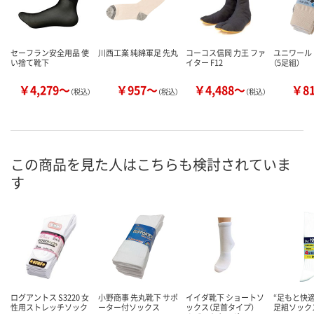
セーフラン安全用品 使
川西工業 純綿軍足 先丸
コーコス信岡 力王 ファ
ユニワール
い捨て靴下
イター F12
（5足組）
￥4,279～
￥957～
￥4,488～
￥8
（税込）
（税込）
（税込）
この商品を見た人はこちらも検討されていま
す
ログアントス S3220 女
小野商事 先丸靴下 サポ
イイダ靴下 ショートソ
“足もと快
性用ストレッチソック
ーター付ソックス
ックス（足首タイプ）
足組ソック